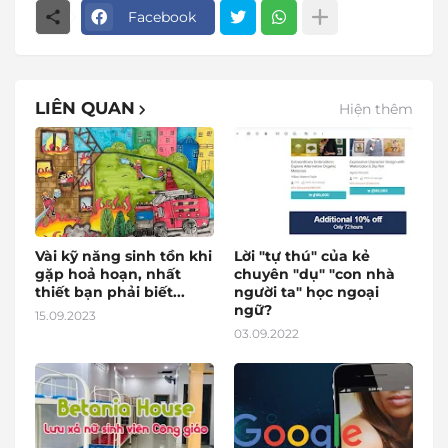
Facebook
LIÊN QUAN
Hiện thêm
Vài kỹ năng sinh tồn khi
Lời "tự thú" của kẻ
gặp hoả hoạn, nhất
chuyên "dụ" "con nhà
thiết bạn phải biết...
người ta" học ngoại
ngữ?
15.09.2023
03.09.2022