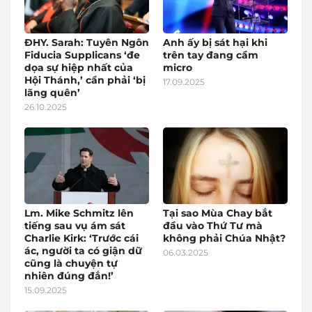
ĐHY. Sarah: Tuyên Ngôn
Anh ấy bị sát hại khi
Fiducia Supplicans ‘đe
trên tay đang cầm
dọa sự hiệp nhất của
micro
Hội Thánh,’ cần phải ‘bị
17.09.2025
lãng quên’
26.10.2025
Lm. Mike Schmitz lên
Tại sao Mùa Chay bắt
tiếng sau vụ ám sát
đầu vào Thứ Tư mà
Charlie Kirk: ‘Trước cái
không phải Chúa Nhật?
ác, người ta có giận dữ
06.03.2025
cũng là chuyện tự
nhiên đúng đắn!’
15.09.2025