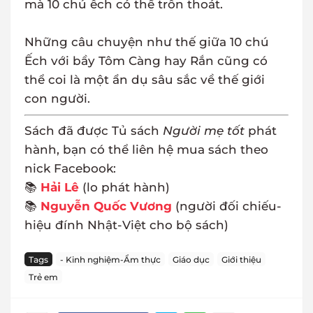
mà 10 chú ếch có thể trốn thoát.
Những câu chuyện như thế giữa 10 chú
Ếch với bầy Tôm Càng hay Rắn cũng có
thể coi là một ẩn dụ sâu sắc về thế giới
con người.
Sách đã được Tủ sách
Người mẹ tốt
phát
hành, bạn có thể liên hệ mua sách theo
nick Facebook:
📚
Hải Lê
(lo phát hành)
📚
Nguyễn Quốc Vương
(người đối chiếu-
hiệu đính Nhật-Việt cho bộ sách)
Tags
- Kinh nghiệm-Ẩm thực
Giáo dục
Giới thiệu
Trẻ em