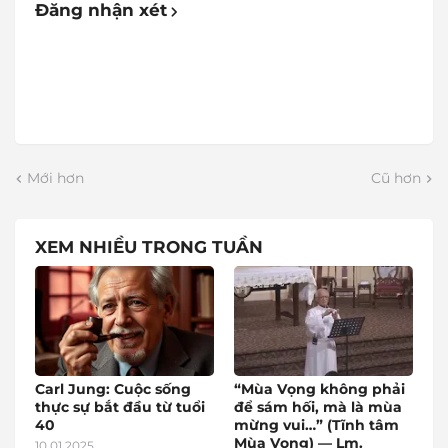
Đăng nhận xét
Mới hơn
Cũ hơn
XEM NHIỀU TRONG TUẦN
Carl Jung: Cuộc sống
“Mùa Vọng không phải
thực sự bắt đầu từ tuổi
để sám hối, mà là mùa
40
mừng vui…” (Tĩnh tâm
Mùa Vọng) — Lm.
10.01.2025