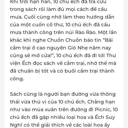
Khi trời hạn hán, 10 chú ếch đã tra cứu
trong sách rồi làm đủ mọi cách để cầu
mưa. Cuối cùng nhờ làm theo hướng dẫn
của một cuốn cổ thư, 10 chú ếch đã cầu
mưa thành công trên núi Rào Rào. Một lần
khác khi nghe Chuồn Chuồn báo tin “Bãi
cắm trại ở cao nguyên Gió Nhẹ năm nay
cũng sẽ mở cửa!”, 10 chú ếch đã đi tới Thư
viện Ếch đọc sách về cắm trại, nhờ thế mà
đã chuẩn bị tốt và có buổi cắm trại thành
công.
Sách cũng là người bạn đường vừa thông
thái vừa thú vị của 10 chú ếch. Chẳng hạn
như vào mùa xuân trên đường đi Picnic, 10
chú ếch đã gặp nhiều loại hoa và Ếch Suy
Nghĩ có thể giải thích về các loài hoa ấy