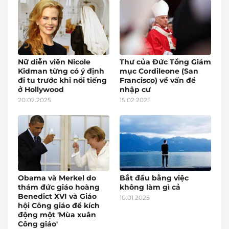
Nữ diễn viên Nicole
Thư của Đức Tổng Giám
Kidman từng có ý định
mục Cordileone (San
đi tu trước khi nổi tiếng
Francisco) về vấn đề
ở Hollywood
nhập cư
20.02.2025
15.02.2025
Obama và Merkel do
Bắt đầu bằng việc
thám đức giáo hoàng
không làm gì cả
Benedict XVI và Giáo
10.01.2025
hội Công giáo để kích
động một 'Mùa xuân
Công giáo'