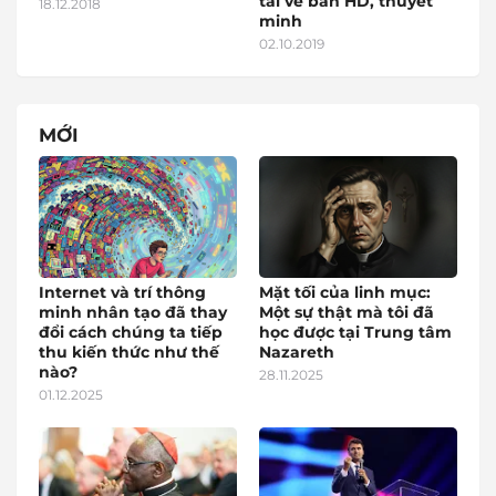
tải về bản HD, thuyết
18.12.2018
minh
02.10.2019
MỚI
Internet và trí thông
Mặt tối của linh mục:
minh nhân tạo đã thay
Một sự thật mà tôi đã
đổi cách chúng ta tiếp
học được tại Trung tâm
thu kiến thức như thế
Nazareth
nào?
28.11.2025
01.12.2025