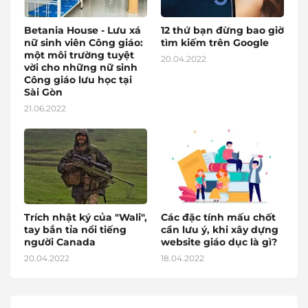
Betania House - Lưu xá
12 thứ bạn đừng bao giờ
nữ sinh viên Công giáo:
tìm kiếm trên Google
một môi trường tuyệt
20.04.2022
vời cho những nữ sinh
Công giáo lưu học tại
Sài Gòn
21.06.2022
Trích nhật ký của "Wali",
Các đặc tính mấu chốt
tay bắn tỉa nổi tiếng
cần lưu ý, khi xây dựng
người Canada
website giáo dục là gì?
20.04.2022
18.04.2022