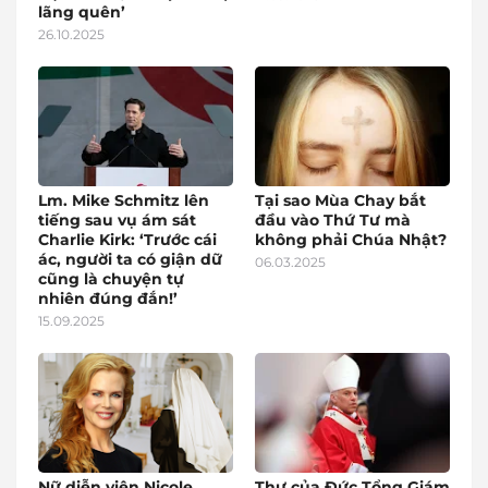
lãng quên’
26.10.2025
Lm. Mike Schmitz lên
Tại sao Mùa Chay bắt
tiếng sau vụ ám sát
đầu vào Thứ Tư mà
Charlie Kirk: ‘Trước cái
không phải Chúa Nhật?
ác, người ta có giận dữ
06.03.2025
cũng là chuyện tự
nhiên đúng đắn!’
15.09.2025
Nữ diễn viên Nicole
Thư của Đức Tổng Giám