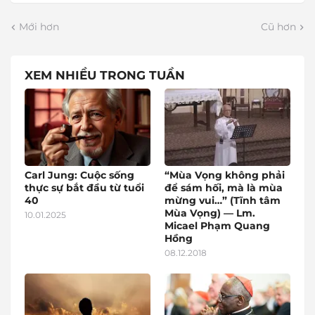
Mới hơn
Cũ hơn
XEM NHIỀU TRONG TUẦN
Carl Jung: Cuộc sống
“Mùa Vọng không phải
thực sự bắt đầu từ tuổi
để sám hối, mà là mùa
40
mừng vui…” (Tĩnh tâm
Mùa Vọng) — Lm.
10.01.2025
Micael Phạm Quang
Hồng
08.12.2018