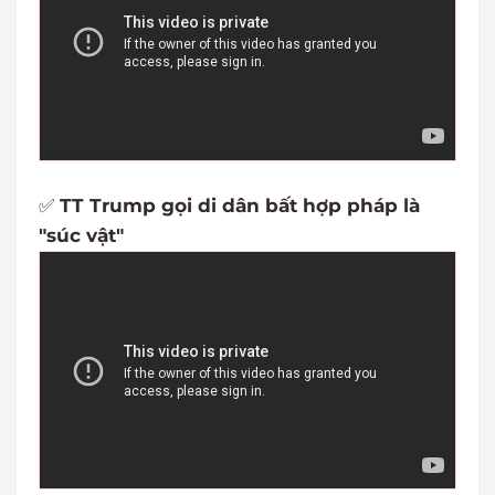
✅
TT Trump gọi di dân bất hợp pháp là
"súc vật"