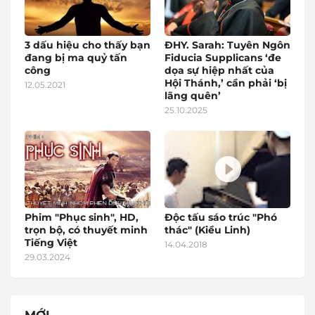
3 dấu hiệu cho thấy bạn
ĐHY. Sarah: Tuyên Ngôn
đang bị ma quỷ tấn
Fiducia Supplicans ‘đe
công
dọa sự hiệp nhất của
Hội Thánh,’ cần phải ‘bị
12.05.2021
lãng quên’
25.10.2025
Phim "Phục sinh", HD,
Độc tấu sáo trúc "Phó
trọn bộ, có thuyết minh
thác" (Kiều Linh)
Tiếng Việt
14.04.2018
29.03.2024