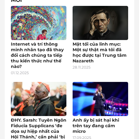
MỚI
Internet và trí thông
Mặt tối của linh mục:
minh nhân tạo đã thay
Một sự thật mà tôi đã
đổi cách chúng ta tiếp
học được tại Trung tâm
thu kiến thức như thế
Nazareth
nào?
28.11.2025
01.12.2025
ĐHY. Sarah: Tuyên Ngôn
Anh ấy bị sát hại khi
Fiducia Supplicans ‘đe
trên tay đang cầm
dọa sự hiệp nhất của
micro
Hội Thánh,’ cần phải ‘bị
17.09.2025