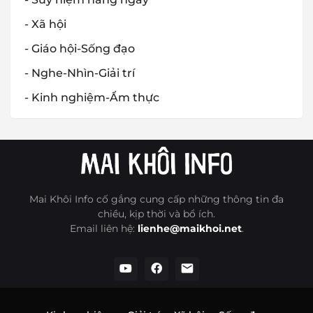
- Xã hội
- Giáo hội-Sống đạo
- Nghe-Nhìn-Giải trí
- Kinh nghiệm-Ẩm thực
Mai Khôi Info cố gắng cung cấp những thông tin đa
chiều, kịp thời và bổ ích.
Email liên hệ:
lienhe@maikhoi.net
.