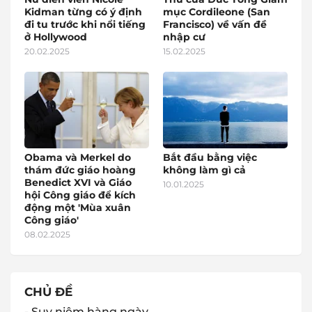
Kidman từng có ý định
mục Cordileone (San
đi tu trước khi nổi tiếng
Francisco) về vấn đề
ở Hollywood
nhập cư
20.02.2025
15.02.2025
Obama và Merkel do
Bắt đầu bằng việc
thám đức giáo hoàng
không làm gì cả
Benedict XVI và Giáo
10.01.2025
hội Công giáo để kích
động một 'Mùa xuân
Công giáo'
08.02.2025
CHỦ ĐỀ
- Suy niệm hàng ngày