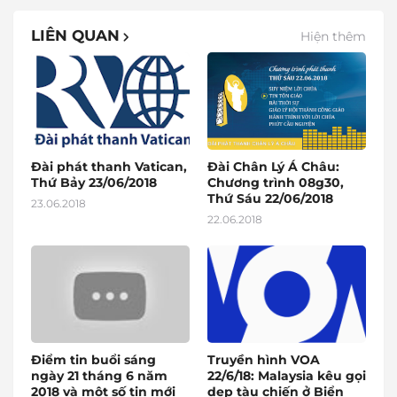
LIÊN QUAN
Hiện thêm
Đài phát thanh Vatican,
Đài Chân Lý Á Châu:
Thứ Bảy 23/06/2018
Chương trình 08g30,
Thứ Sáu 22/06/2018
23.06.2018
22.06.2018
Điểm tin buổi sáng
Truyền hình VOA
ngày 21 tháng 6 năm
22/6/18: Malaysia kêu gọi
2018 và một số tin mới
dẹp tàu chiến ở Biển