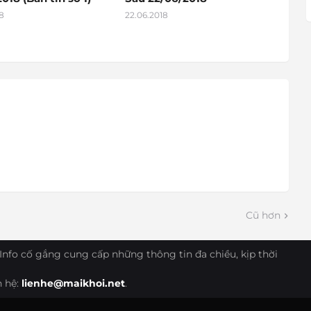
8
22.06.2018
Cũ hơn
Info cố gắng cung cấp những thông tin đa chiều, kịp thời
n hệ:
lienhe@maikhoi.net
.