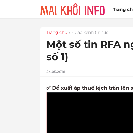
Trang c
Trang chủ
- Các kênh tin tức
Một số tin RFA n
số 1)
24.05.2018
✅ Đề xuất áp thuế kịch trần lên