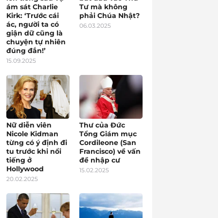
ám sát Charlie
Tư mà không
Kirk: ‘Trước cái
phải Chúa Nhật?
ác, người ta có
06.03.2025
giận dữ cũng là
chuyện tự nhiên
đúng đắn!’
15.09.2025
Nữ diễn viên
Thư của Đức
Nicole Kidman
Tổng Giám mục
từng có ý định đi
Cordileone (San
tu trước khi nổi
Francisco) về vấn
tiếng ở
đề nhập cư
Hollywood
15.02.2025
20.02.2025