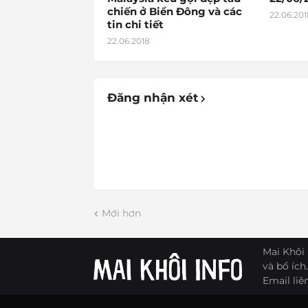
chiến ở Biển Đông và các
22.06.201
tin chi tiết
22.06.2018
Đăng nhận xét
Mới hơn
Mai Khôi 
và bổ ích.
Email liê