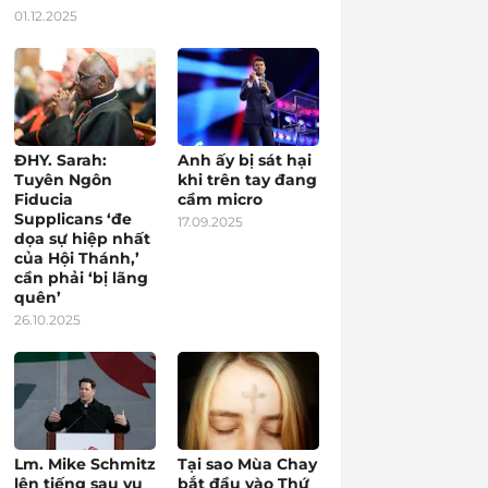
01.12.2025
ĐHY. Sarah:
Anh ấy bị sát hại
Tuyên Ngôn
khi trên tay đang
Fiducia
cầm micro
Supplicans ‘đe
17.09.2025
dọa sự hiệp nhất
của Hội Thánh,’
cần phải ‘bị lãng
quên’
26.10.2025
Lm. Mike Schmitz
Tại sao Mùa Chay
lên tiếng sau vụ
bắt đầu vào Thứ