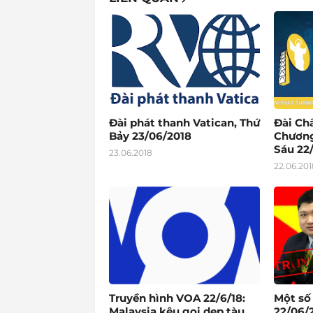
Đài phát thanh Vatican, Thứ
Đài Ch
Bảy 23/06/2018
Chương
Sáu 22
23.06.2018
22.06.201
Truyền hình VOA 22/6/18:
Một số
Malaysia kêu gọi dẹp tàu
22/06/2