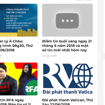
ân Lý Á Châu:
Điểm tin buổi sáng ngày 21
 trình 08g30, Thứ
tháng 6 năm 2018 và một
/06/2018
số tin mới nhất hôm nay
8
22.06.2018
 tin RFA ngày
Đài phát thanh Vatican, Thứ
018 (Bản tin số 1)
Sáu 22/06/2018