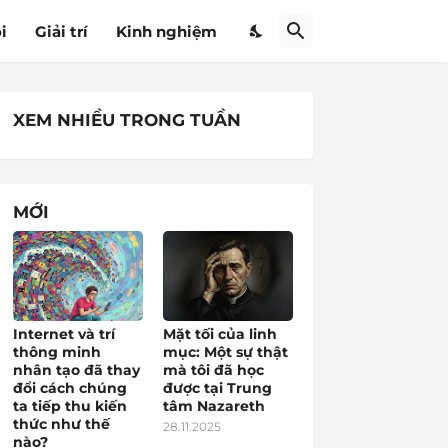
i
Giải trí
Kinh nghiệm
XEM NHIỀU TRONG TUẦN
MỚI
Internet và trí
Mặt tối của linh
thông minh
mục: Một sự thật
nhân tạo đã thay
mà tôi đã học
đổi cách chúng
được tại Trung
ta tiếp thu kiến
tâm Nazareth
thức như thế
28.11.2025
nào?