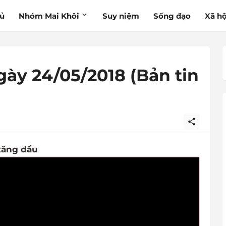
hủ
Nhóm Mai Khôi
Suy niệm
Sống đạo
Xã hộ
gày 24/05/2018 (Bản tin
 xăng dầu