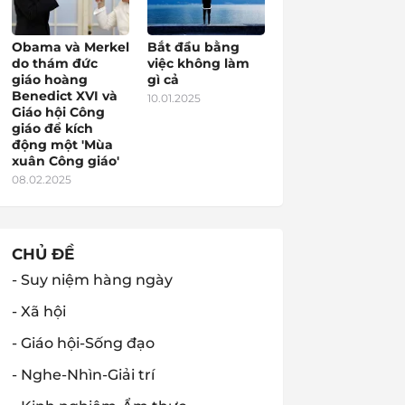
Obama và Merkel
Bắt đầu bằng
do thám đức
việc không làm
giáo hoàng
gì cả
Benedict XVI và
10.01.2025
Giáo hội Công
giáo để kích
động một 'Mùa
xuân Công giáo'
08.02.2025
CHỦ ĐỀ
- Suy niệm hàng ngày
- Xã hội
- Giáo hội-Sống đạo
- Nghe-Nhìn-Giải trí