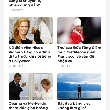
cũng là chuyện tự
nhiên đúng đắn!’
15.09.2025
Nữ diễn viên Nicole
Thư của Đức Tổng Giám
Kidman từng có ý định
mục Cordileone (San
đi tu trước khi nổi tiếng
Francisco) về vấn đề
ở Hollywood
nhập cư
20.02.2025
15.02.2025
Obama và Merkel do
Bắt đầu bằng việc
thám đức giáo hoàng
không làm gì cả