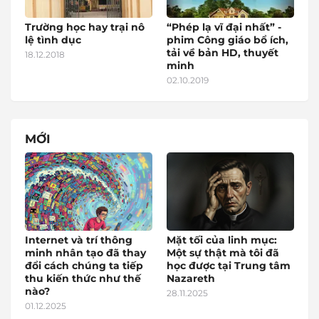
Trường học hay trại nô
“Phép lạ vĩ đại nhất” -
lệ tình dục
phim Công giáo bổ ích,
tải về bản HD, thuyết
18.12.2018
minh
02.10.2019
MỚI
Internet và trí thông
Mặt tối của linh mục:
minh nhân tạo đã thay
Một sự thật mà tôi đã
đổi cách chúng ta tiếp
học được tại Trung tâm
thu kiến thức như thế
Nazareth
nào?
28.11.2025
01.12.2025