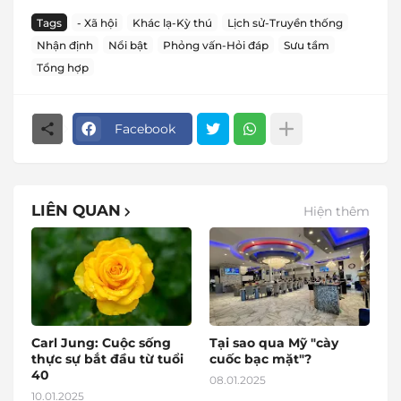
Tags
- Xã hội
Khác lạ-Kỳ thú
Lịch sử-Truyền thống
Nhận định
Nổi bật
Phỏng vấn-Hỏi đáp
Sưu tầm
Tổng hợp
Facebook
LIÊN QUAN
Hiện thêm
Carl Jung: Cuộc sống
Tại sao qua Mỹ "cày
thực sự bắt đầu từ tuổi
cuốc bạc mặt"?
40
08.01.2025
10.01.2025