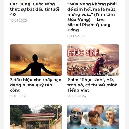
Carl Jung: Cuộc sống
“Mùa Vọng không phải
thực sự bắt đầu từ tuổi
để sám hối, mà là mùa
40
mừng vui…” (Tĩnh tâm
Mùa Vọng) — Lm.
10.01.2025
Micael Phạm Quang
Hồng
08.12.2018
3 dấu hiệu cho thấy bạn
Phim "Phục sinh", HD,
đang bị ma quỷ tấn
trọn bộ, có thuyết minh
công
Tiếng Việt
12.05.2021
29.03.2024