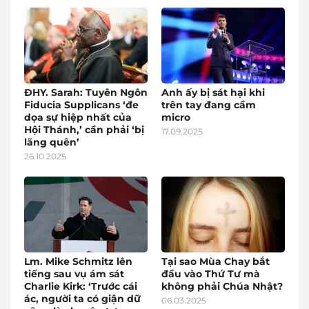
ĐHY. Sarah: Tuyên Ngôn
Anh ấy bị sát hại khi
Fiducia Supplicans ‘đe
trên tay đang cầm
dọa sự hiệp nhất của
micro
Hội Thánh,’ cần phải ‘bị
17.09.2025
lãng quên’
26.10.2025
Lm. Mike Schmitz lên
Tại sao Mùa Chay bắt
tiếng sau vụ ám sát
đầu vào Thứ Tư mà
Charlie Kirk: ‘Trước cái
không phải Chúa Nhật?
ác, người ta có giận dữ
06.03.2025