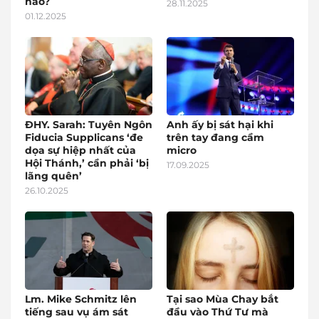
nào?
28.11.2025
01.12.2025
ĐHY. Sarah: Tuyên Ngôn
Anh ấy bị sát hại khi
Fiducia Supplicans ‘đe
trên tay đang cầm
dọa sự hiệp nhất của
micro
Hội Thánh,’ cần phải ‘bị
17.09.2025
lãng quên’
26.10.2025
Lm. Mike Schmitz lên
Tại sao Mùa Chay bắt
tiếng sau vụ ám sát
đầu vào Thứ Tư mà