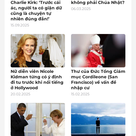
Charlie Kirk: ‘Trước cái
không phải Chúa Nhật?
ác, người ta có giận dữ
06.03.2025
cũng là chuyện tự
nhiên đúng đắn!’
15.09.2025
Nữ diễn viên Nicole
Thư của Đức Tổng Giám
Kidman từng có ý định
mục Cordileone (San
đi tu trước khi nổi tiếng
Francisco) về vấn đề
ở Hollywood
nhập cư
20.02.2025
15.02.2025