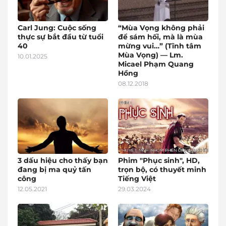
Carl Jung: Cuộc sống
“Mùa Vọng không phải
thực sự bắt đầu từ tuổi
để sám hối, mà là mùa
40
mừng vui…” (Tĩnh tâm
Mùa Vọng) — Lm.
10.01.2025
Micael Phạm Quang
Hồng
08.12.2018
3 dấu hiệu cho thấy bạn
Phim "Phục sinh", HD,
đang bị ma quỷ tấn
trọn bộ, có thuyết minh
công
Tiếng Việt
12.05.2021
29.03.2024