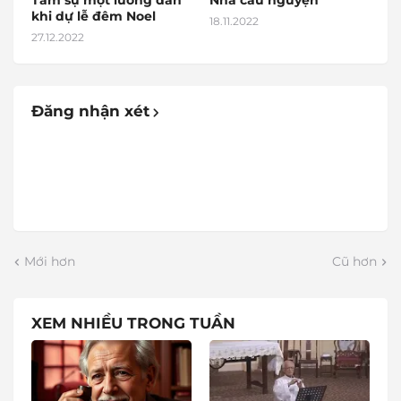
Tâm sự một lương dân
Nhà cầu nguyện
khi dự lễ đêm Noel
18.11.2022
27.12.2022
Đăng nhận xét
Mới hơn
Cũ hơn
XEM NHIỀU TRONG TUẦN