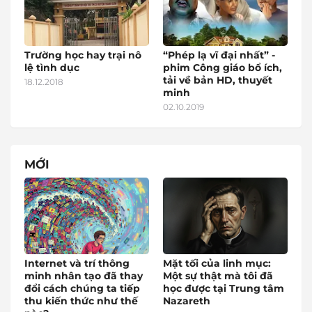
Trường học hay trại nô
“Phép lạ vĩ đại nhất” -
lệ tình dục
phim Công giáo bổ ích,
tải về bản HD, thuyết
18.12.2018
minh
02.10.2019
MỚI
Internet và trí thông
Mặt tối của linh mục:
minh nhân tạo đã thay
Một sự thật mà tôi đã
đổi cách chúng ta tiếp
học được tại Trung tâm
thu kiến thức như thế
Nazareth