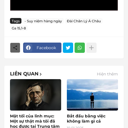
Tags
- Suy niệm hàng ngày
Đài Chân Lý Á Châu
Ga 15,1-8
Facebook
LIÊN QUAN
Hiện thêm
Mặt tối của linh mục:
Bắt đầu bằng việc
Một sự thật mà tôi đã
không làm gì cả
học được tại Trung tâm
10.01.2025