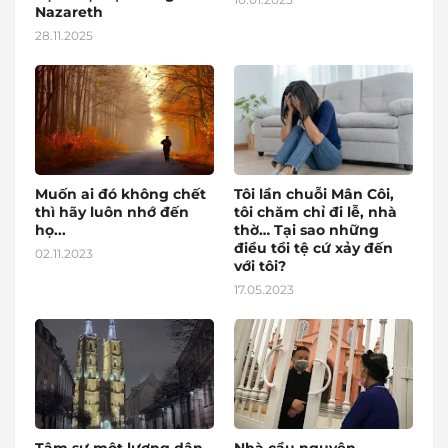
Nazareth
28.11.2025
Muốn ai đó không chết
Tôi lần chuỗi Mân Côi,
thì hãy luôn nhớ đến
tôi chăm chỉ đi lễ, nhà
họ...
thờ… Tại sao những
điều tồi tệ cứ xảy đến
02.11.2023
với tôi?
17.05.2023