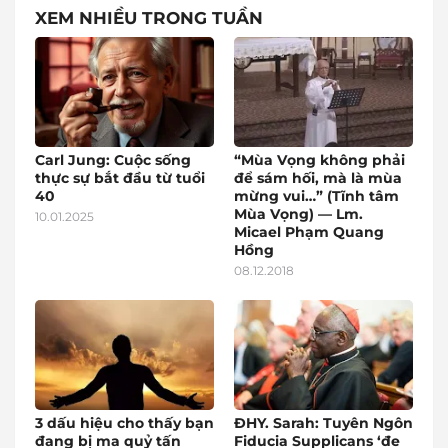
XEM NHIỀU TRONG TUẦN
Carl Jung: Cuộc sống
“Mùa Vọng không phải
thực sự bắt đầu từ tuổi
để sám hối, mà là mùa
40
mừng vui…” (Tĩnh tâm
Mùa Vọng) — Lm.
10.01.2025
Micael Phạm Quang
Hồng
08.12.2018
3 dấu hiệu cho thấy bạn
ĐHY. Sarah: Tuyên Ngôn
đang bị ma quỷ tấn
Fiducia Supplicans ‘đe