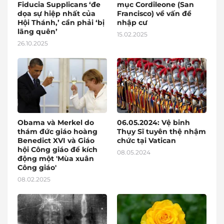
Fiducia Supplicans ‘đe
mục Cordileone (San
dọa sự hiệp nhất của
Francisco) về vấn đề
Hội Thánh,’ cần phải ‘bị
nhập cư
lãng quên’
15.02.2025
26.10.2025
Obama và Merkel do
06.05.2024: Vệ binh
thám đức giáo hoàng
Thụy Sĩ tuyên thệ nhậm
Benedict XVI và Giáo
chức tại Vatican
hội Công giáo để kích
08.05.2024
động một 'Mùa xuân
Công giáo'
08.02.2025