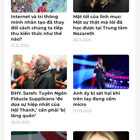
Internet và trí thông
Mặt tối của linh mục:
minh nhân tạo đã thay
Một sự thật mà tôi đã
đổi cách chúng ta tiếp
học được tại Trung tâm
thu kiến thức như thế
Nazareth
nào?
28.11.2025
01.12.2025
ĐHY. Sarah: Tuyên Ngôn
Anh ấy bị sát hại khi
Fiducia Supplicans ‘đe
trên tay đang cầm
dọa sự hiệp nhất của
micro
Hội Thánh,’ cần phải ‘bị
17.09.2025
lãng quên’
26.10.2025