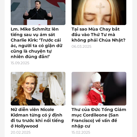
Lm. Mike Schmitz lên
Tại sao Mùa Chay bắt
tiếng sau vụ ám sát
đầu vào Thứ Tư mà
Charlie Kirk: ‘Trước cái
không phải Chúa Nhật?
ác, người ta có giận dữ
06.03.2025
cũng là chuyện tự
nhiên đúng đắn!’
15.09.2025
Nữ diễn viên Nicole
Thư của Đức Tổng Giám
Kidman từng có ý định
mục Cordileone (San
đi tu trước khi nổi tiếng
Francisco) về vấn đề
ở Hollywood
nhập cư
20.02.2025
15.02.2025