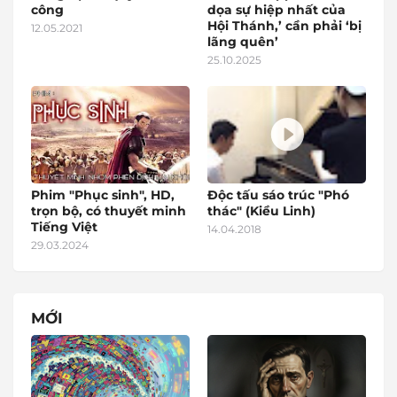
công
dọa sự hiệp nhất của
Hội Thánh,’ cần phải ‘bị
12.05.2021
lãng quên’
25.10.2025
Phim "Phục sinh", HD,
Độc tấu sáo trúc "Phó
trọn bộ, có thuyết minh
thác" (Kiều Linh)
Tiếng Việt
14.04.2018
29.03.2024
MỚI