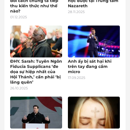
đổi cách chúng ta tiếp
học được tại Trung tâm
thu kiến thức như thế
Nazareth
nào?
28.11.2025
01.12.2025
ĐHY. Sarah: Tuyên Ngôn
Anh ấy bị sát hại khi
Fiducia Supplicans ‘đe
trên tay đang cầm
dọa sự hiệp nhất của
micro
Hội Thánh,’ cần phải ‘bị
17.09.2025
lãng quên’
26.10.2025