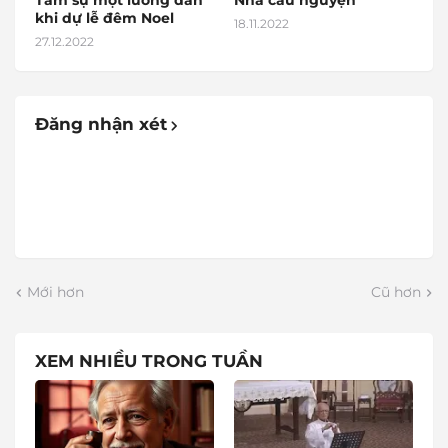
Tâm sự một lương dân
Nhà cầu nguyện
khi dự lễ đêm Noel
18.11.2022
27.12.2022
Đăng nhận xét
Mới hơn
Cũ hơn
XEM NHIỀU TRONG TUẦN