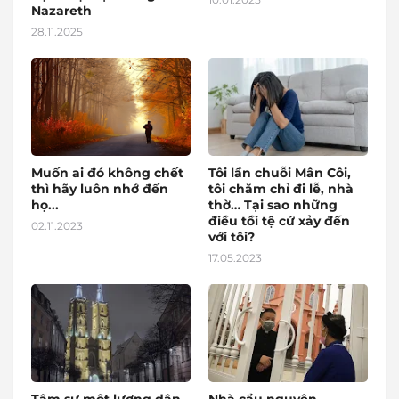
Nazareth
28.11.2025
Muốn ai đó không chết
Tôi lần chuỗi Mân Côi,
thì hãy luôn nhớ đến
tôi chăm chỉ đi lễ, nhà
họ...
thờ… Tại sao những
điều tồi tệ cứ xảy đến
02.11.2023
với tôi?
17.05.2023