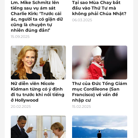
Lm. Mike Schmitz lên
Tại sao Mùa Chay bắt
tiếng sau vụ ám sát
đầu vào Thứ Tư mà
Charlie Kirk: ‘Trước cái
không phải Chúa Nhật?
ác, người ta có giận dữ
06.03.2025
cũng là chuyện tự
nhiên đúng đắn!’
15.09.2025
Nữ diễn viên Nicole
Thư của Đức Tổng Giám
Kidman từng có ý định
mục Cordileone (San
đi tu trước khi nổi tiếng
Francisco) về vấn đề
ở Hollywood
nhập cư
20.02.2025
15.02.2025