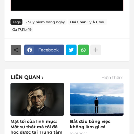
Tags
- Suy niệm hàng ngày
Đài Chân Lý Á Châu
Ga 17,11b-19
Facebook
LIÊN QUAN
Hiện thêm
Mặt tối của linh mục:
Bắt đầu bằng việc
Một sự thật mà tôi đã
không làm gì cả
học được tại Trung tâm
10.01.2025