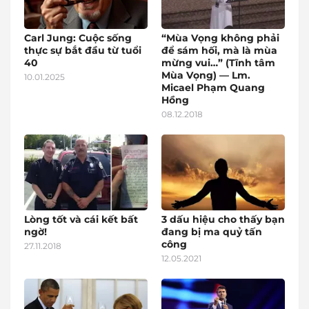
Carl Jung: Cuộc sống
“Mùa Vọng không phải
thực sự bắt đầu từ tuổi
để sám hối, mà là mùa
40
mừng vui…” (Tĩnh tâm
Mùa Vọng) — Lm.
10.01.2025
Micael Phạm Quang
Hồng
08.12.2018
Lòng tốt và cái kết bất
3 dấu hiệu cho thấy bạn
ngờ!
đang bị ma quỷ tấn
công
27.11.2018
12.05.2021