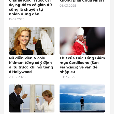
Charlie Kirk: ‘Trước cái
không phải Chúa Nhật?
ác, người ta có giận dữ
06.03.2025
cũng là chuyện tự
nhiên đúng đắn!’
15.09.2025
Nữ diễn viên Nicole
Thư của Đức Tổng Giám
Kidman từng có ý định
mục Cordileone (San
đi tu trước khi nổi tiếng
Francisco) về vấn đề
ở Hollywood
nhập cư
20.02.2025
15.02.2025