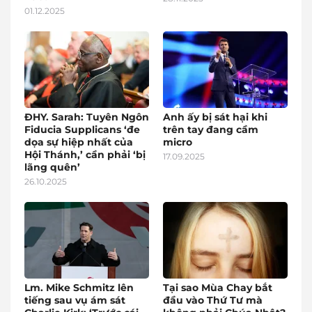
01.12.2025
ĐHY. Sarah: Tuyên Ngôn
Anh ấy bị sát hại khi
Fiducia Supplicans ‘đe
trên tay đang cầm
dọa sự hiệp nhất của
micro
Hội Thánh,’ cần phải ‘bị
17.09.2025
lãng quên’
26.10.2025
Lm. Mike Schmitz lên
Tại sao Mùa Chay bắt
tiếng sau vụ ám sát
đầu vào Thứ Tư mà