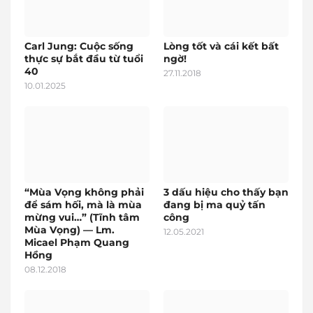
Carl Jung: Cuộc sống
Lòng tốt và cái kết bất
thực sự bắt đầu từ tuổi
ngờ!
40
27.11.2018
10.01.2025
“Mùa Vọng không phải
3 dấu hiệu cho thấy bạn
để sám hối, mà là mùa
đang bị ma quỷ tấn
mừng vui…” (Tĩnh tâm
công
Mùa Vọng) — Lm.
12.05.2021
Micael Phạm Quang
Hồng
08.12.2018