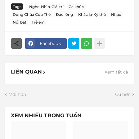
Tags
- Nghe-Nhìn-Giải trí
Ca khúc
Dòng Chúa Cứu Thế
Đau lòng
Khác lạ-Kỳ thú
Nhạc
Nổi bật
Trẻ em
Facebook
LIÊN QUAN
Xem tất cả
Mới hơn
Cũ hơn
XEM NHIỀU TRONG TUẦN