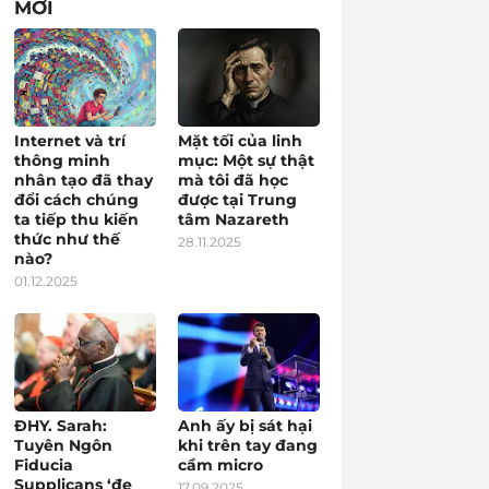
MỚI
Internet và trí
Mặt tối của linh
thông minh
mục: Một sự thật
nhân tạo đã thay
mà tôi đã học
đổi cách chúng
được tại Trung
ta tiếp thu kiến
tâm Nazareth
thức như thế
28.11.2025
nào?
01.12.2025
ĐHY. Sarah:
Anh ấy bị sát hại
Tuyên Ngôn
khi trên tay đang
Fiducia
cầm micro
Supplicans ‘đe
17.09.2025