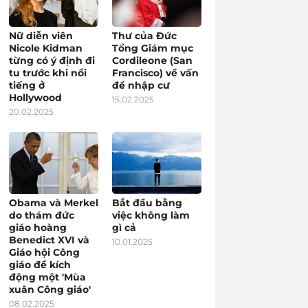
Nữ diễn viên
Thư của Đức
Nicole Kidman
Tổng Giám mục
từng có ý định đi
Cordileone (San
tu trước khi nổi
Francisco) về vấn
tiếng ở
đề nhập cư
Hollywood
15.02.2025
20.02.2025
Obama và Merkel
Bắt đầu bằng
do thám đức
việc không làm
giáo hoàng
gì cả
Benedict XVI và
10.01.2025
Giáo hội Công
giáo để kích
động một 'Mùa
xuân Công giáo'
08.02.2025