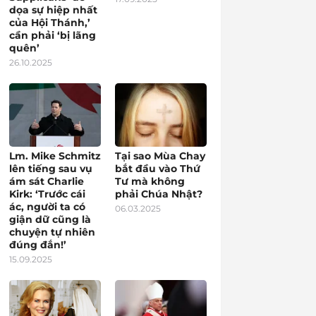
dọa sự hiệp nhất
của Hội Thánh,’
cần phải ‘bị lãng
quên’
26.10.2025
Lm. Mike Schmitz
Tại sao Mùa Chay
lên tiếng sau vụ
bắt đầu vào Thứ
ám sát Charlie
Tư mà không
Kirk: ‘Trước cái
phải Chúa Nhật?
ác, người ta có
06.03.2025
giận dữ cũng là
chuyện tự nhiên
đúng đắn!’
15.09.2025