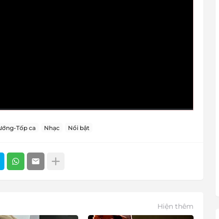
ướng-Tốp ca
Nhạc
Nổi bật
Hiện thêm