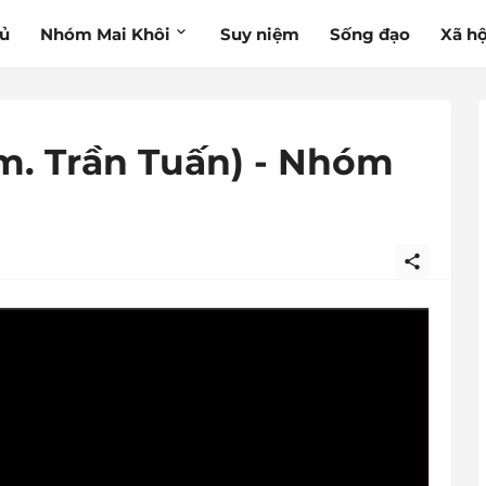
hủ
Nhóm Mai Khôi
Suy niệm
Sống đạo
Xã hộ
Lm. Trần Tuấn) - Nhóm