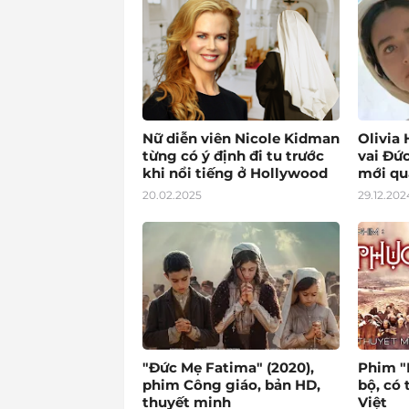
Nữ diễn viên Nicole Kidman
Olivia 
từng có ý định đi tu trước
vai Đức
khi nổi tiếng ở Hollywood
mới qu
20.02.2025
29.12.202
"Đức Mẹ Fatima" (2020),
Phim "P
phim Công giáo, bản HD,
bộ, có
thuyết minh
Việt