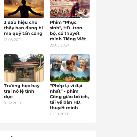
3 dấu hiệu cho
Phim "Phục
thấy bạn đang bị
sinh", HD, trọn
ma quỷ tấn công
bộ, có thuyết
minh Tiếng Việt
12.05.2021
29.03.2024
Trường học hay
“Phép lạ vĩ đại
trại nô lệ tình
nhất” - phim
dục
Công giáo bổ ích,
tải về bản HD,
18.12.2018
thuyết minh
02.10.2019