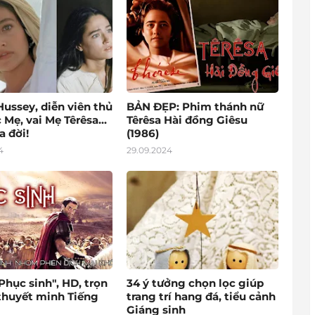
Hussey, diễn viên thủ
BẢN ĐẸP: Phim thánh nữ
 Mẹ, vai Mẹ Têrêsa...
Têrêsa Hài đồng Giêsu
a đời!
(1986)
4
29.09.2024
hục sinh", HD, trọn
34 ý tưởng chọn lọc giúp
 thuyết minh Tiếng
trang trí hang đá, tiểu cảnh
Giáng sinh