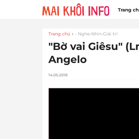
Trang c
Trang chủ
- Nghe-Nhìn-Giải trí
"Bờ vai Giêsu" (
Angelo
14.05.2018