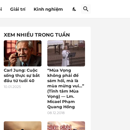
i
Giải trí
Kinh nghiệm
XEM NHIỀU TRONG TUẦN
Carl Jung: Cuộc
“Mùa Vọng
sống thực sự bắt
không phải để
đầu từ tuổi 40
sám hối, mà là
mùa mừng vui…”
10.01.2025
(Tĩnh tâm Mùa
Vọng) — Lm.
Micael Phạm
Quang Hồng
08.12.2018