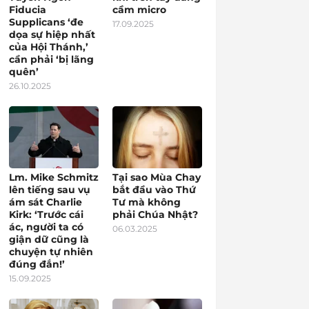
Fiducia
cầm micro
Supplicans ‘đe
17.09.2025
dọa sự hiệp nhất
của Hội Thánh,’
cần phải ‘bị lãng
quên’
26.10.2025
Lm. Mike Schmitz
Tại sao Mùa Chay
lên tiếng sau vụ
bắt đầu vào Thứ
ám sát Charlie
Tư mà không
Kirk: ‘Trước cái
phải Chúa Nhật?
ác, người ta có
06.03.2025
giận dữ cũng là
chuyện tự nhiên
đúng đắn!’
15.09.2025