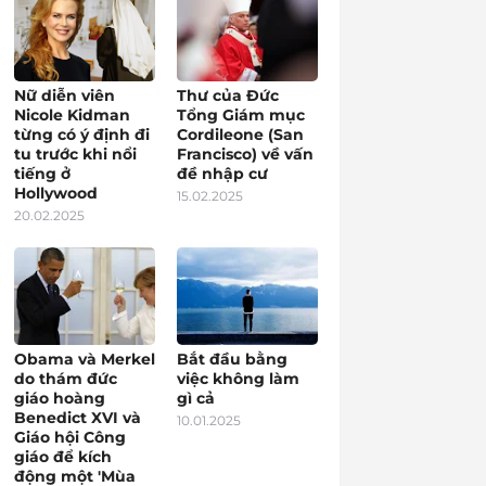
Nữ diễn viên
Thư của Đức
Nicole Kidman
Tổng Giám mục
từng có ý định đi
Cordileone (San
tu trước khi nổi
Francisco) về vấn
tiếng ở
đề nhập cư
Hollywood
15.02.2025
20.02.2025
Obama và Merkel
Bắt đầu bằng
do thám đức
việc không làm
giáo hoàng
gì cả
Benedict XVI và
10.01.2025
Giáo hội Công
giáo để kích
động một 'Mùa