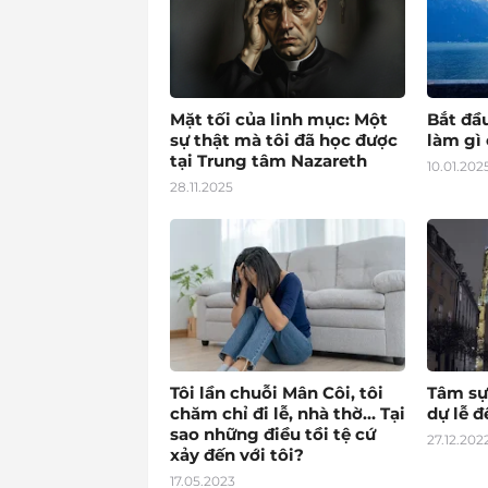
Mặt tối của linh mục: Một
Bắt đầ
sự thật mà tôi đã học được
làm gì 
tại Trung tâm Nazareth
10.01.202
28.11.2025
Tôi lần chuỗi Mân Côi, tôi
Tâm sự
chăm chỉ đi lễ, nhà thờ… Tại
dự lễ 
sao những điều tồi tệ cứ
27.12.202
xảy đến với tôi?
17.05.2023