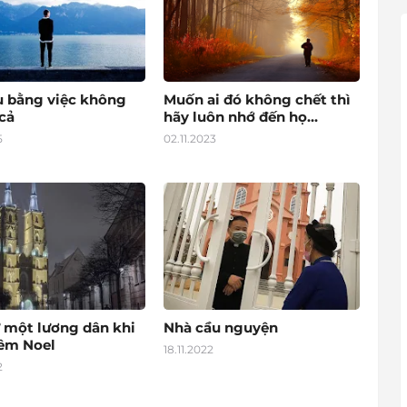
u bằng việc không
Muốn ai đó không chết thì
cả
hãy luôn nhớ đến họ...
5
02.11.2023
 một lương dân khi
Nhà cầu nguyện
đêm Noel
18.11.2022
2