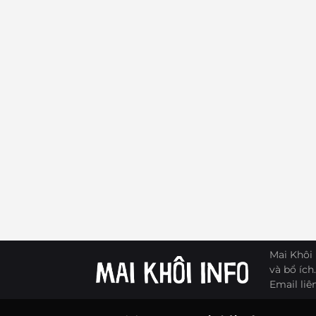
Mai Khôi 
và bổ ích.
Email liê