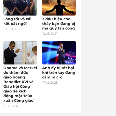
Lòng tốt và cái
3 dấu hiệu cho
kết bất ngờ!
thấy bạn đang bị
ma quỷ tấn công
27.11.2018
12.05.2021
Obama và Merkel
Anh ấy bị sát hại
do thám đức
khi trên tay đang
giáo hoàng
cầm micro
Benedict XVI và
17.09.2025
Giáo hội Công
giáo để kích
động một 'Mùa
xuân Công giáo'
08.02.2025