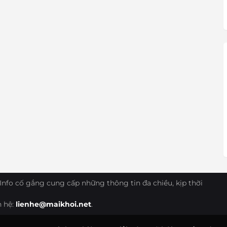
Info cố gắng cung cấp những thông tin đa chiều, kịp thời
n hệ:
lienhe@maikhoi.net
.