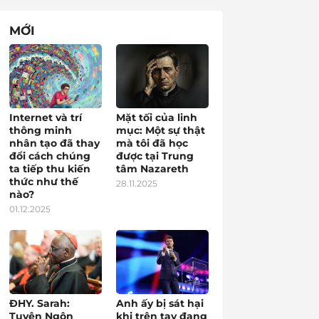
MỚI
Internet và trí
Mặt tối của linh
thông minh
mục: Một sự thật
nhân tạo đã thay
mà tôi đã học
đổi cách chúng
được tại Trung
ta tiếp thu kiến
tâm Nazareth
thức như thế
28.11.2025
nào?
01.12.2025
ĐHY. Sarah:
Anh ấy bị sát hại
Tuyên Ngôn
khi trên tay đang