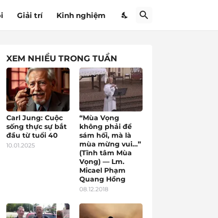
i
Giải trí
Kinh nghiệm
XEM NHIỀU TRONG TUẦN
Carl Jung: Cuộc
“Mùa Vọng
sống thực sự bắt
không phải để
đầu từ tuổi 40
sám hối, mà là
mùa mừng vui…”
10.01.2025
(Tĩnh tâm Mùa
Vọng) — Lm.
Micael Phạm
Quang Hồng
08.12.2018