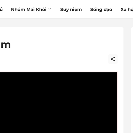
hủ
Nhóm Mai Khôi
Suy niệm
Sống đạo
Xã hộ
ệm