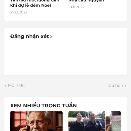
Tâm sự một lương dân
Nhà cầu nguyện
khi dự lễ đêm Noel
18.11.2022
27.12.2022
Đăng nhận xét
Mới hơn
Cũ hơn
XEM NHIỀU TRONG TUẦN