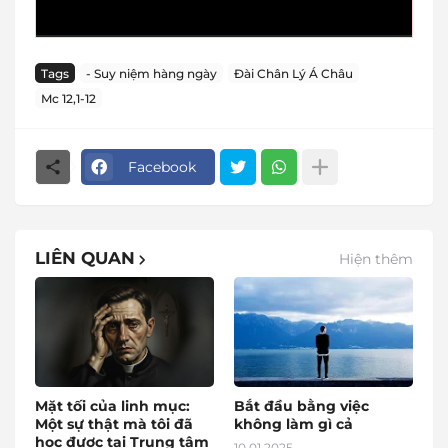
Tags
- Suy niệm hàng ngày
Đài Chân Lý Á Châu
Mc 12,1-12
Facebook
LIÊN QUAN
Hiện thêm
Mặt tối của linh mục:
Bắt đầu bằng việc
Một sự thật mà tôi đã
không làm gì cả
học được tại Trung tâm
10.01.2025