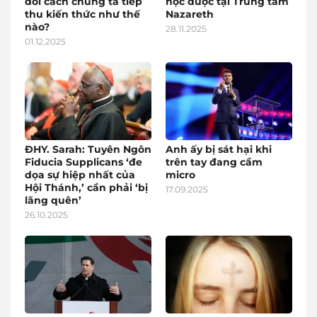
đổi cách chúng ta tiếp
học được tại Trung tâm
thu kiến thức như thế
Nazareth
nào?
28.11.2025
01.12.2025
ĐHY. Sarah: Tuyên Ngôn
Anh ấy bị sát hại khi
Fiducia Supplicans ‘đe
trên tay đang cầm
dọa sự hiệp nhất của
micro
Hội Thánh,’ cần phải ‘bị
17.09.2025
lãng quên’
26.10.2025