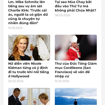
Lm. Mike Schmitz lên
Tại sao Mùa Chay bắt
tiếng sau vụ ám sát
đầu vào Thứ Tư mà
Charlie Kirk: ‘Trước cái
không phải Chúa Nhật?
ác, người ta có giận dữ
06.03.2025
cũng là chuyện tự
nhiên đúng đắn!’
15.09.2025
Nữ diễn viên Nicole
Thư của Đức Tổng Giám
Kidman từng có ý định
mục Cordileone (San
đi tu trước khi nổi tiếng
Francisco) về vấn đề
ở Hollywood
nhập cư
20.02.2025
15.02.2025