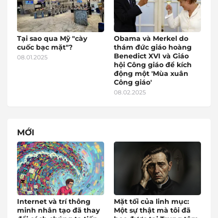
Tại sao qua Mỹ "cày
Obama và Merkel do
cuốc bạc mặt"?
thám đức giáo hoàng
Benedict XVI và Giáo
08.01.2025
hội Công giáo để kích
động một 'Mùa xuân
Công giáo'
08.02.2025
MỚI
Internet và trí thông
Mặt tối của linh mục:
minh nhân tạo đã thay
Một sự thật mà tôi đã