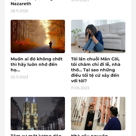
Nazareth
28.11.2025
Muốn ai đó không chết
Tôi lần chuỗi Mân Côi,
thì hãy luôn nhớ đến
tôi chăm chỉ đi lễ, nhà
họ...
thờ… Tại sao những
điều tồi tệ cứ xảy đến
02.11.2023
với tôi?
17.05.2023