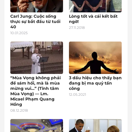
Carl Jung: Cuộc sống
Lòng tốt và cái kết bất
thực sự bắt đầu từ tuổi
ngờ!
40
27.11.2018
10.01.2025
“Mùa Vọng không phải
3 dấu hiệu cho thấy bạn
để sám hối, mà là mùa
đang bị ma quỷ tấn
mừng vui…” (Tĩnh tâm
công
Mùa Vọng) — Lm.
12.05.2021
Micael Phạm Quang
Hồng
08.12.2018