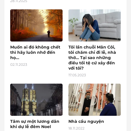
28.11.2025
Muốn ai đó không chết
Tôi lần chuỗi Mân Côi,
thì hãy luôn nhớ đến
tôi chăm chỉ đi lễ, nhà
họ...
thờ… Tại sao những
điều tồi tệ cứ xảy đến
02.11.2023
với tôi?
17.05.2023
Tâm sự một lương dân
Nhà cầu nguyện
khi dự lễ đêm Noel
18.11.2022