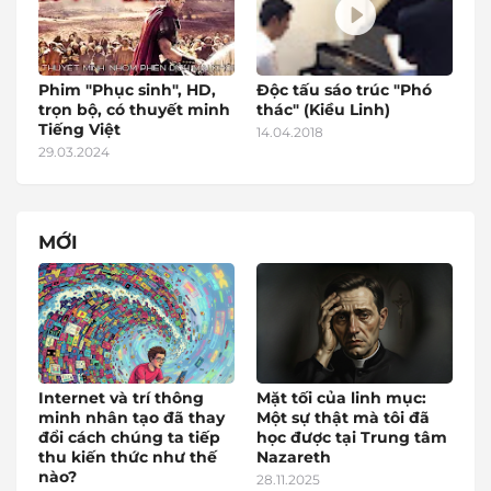
Phim "Phục sinh", HD,
Độc tấu sáo trúc "Phó
trọn bộ, có thuyết minh
thác" (Kiều Linh)
Tiếng Việt
14.04.2018
29.03.2024
MỚI
Internet và trí thông
Mặt tối của linh mục:
minh nhân tạo đã thay
Một sự thật mà tôi đã
đổi cách chúng ta tiếp
học được tại Trung tâm
thu kiến thức như thế
Nazareth
nào?
28.11.2025