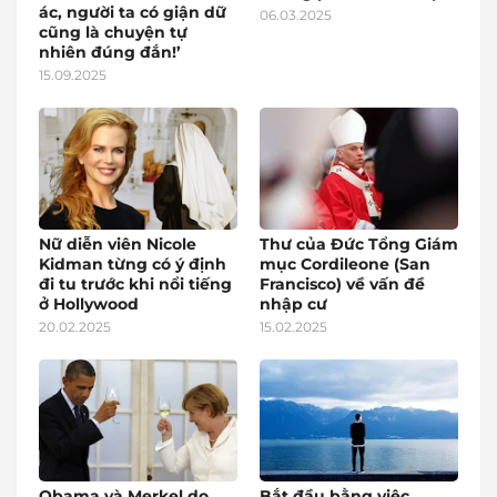
ác, người ta có giận dữ
06.03.2025
cũng là chuyện tự
nhiên đúng đắn!’
15.09.2025
Nữ diễn viên Nicole
Thư của Đức Tổng Giám
Kidman từng có ý định
mục Cordileone (San
đi tu trước khi nổi tiếng
Francisco) về vấn đề
ở Hollywood
nhập cư
20.02.2025
15.02.2025
Obama và Merkel do
Bắt đầu bằng việc