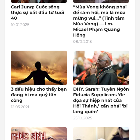
Carl Jung: Cuộc sống
“Mùa Vọng không phải
thực sự bắt đầu từ tuổi
để sám hối, mà là mùa
40
mừng vui…” (Tĩnh tâm
Mùa Vọng) — Lm.
10.01.2025
Micael Phạm Quang
Hồng
08.12.2018
3 dấu hiệu cho thấy bạn
ĐHY. Sarah: Tuyên Ngôn
đang bị ma quỷ tấn
Fiducia Supplicans ‘đe
công
dọa sự hiệp nhất của
Hội Thánh,’ cần phải ‘bị
12.05.2021
lãng quên’
25.10.2025