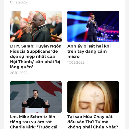
01.12.2025
ĐHY. Sarah: Tuyên Ngôn
Anh ấy bị sát hại khi
Fiducia Supplicans ‘đe
trên tay đang cầm
dọa sự hiệp nhất của
micro
Hội Thánh,’ cần phải ‘bị
17.09.2025
lãng quên’
26.10.2025
Lm. Mike Schmitz lên
Tại sao Mùa Chay bắt
tiếng sau vụ ám sát
đầu vào Thứ Tư mà
Charlie Kirk: ‘Trước cái
không phải Chúa Nhật?