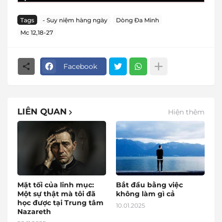
Tags
- Suy niệm hàng ngày
Dòng Đa Minh
Mc 12,18-27
Facebook
LIÊN QUAN
Hiện thêm
Mặt tối của linh mục:
Bắt đầu bằng việc
Một sự thật mà tôi đã
không làm gì cả
học được tại Trung tâm
10.01.2025
Nazareth