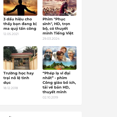
3 dấu hiệu cho
Phim "Phục
thấy bạn đang bị
sinh", HD, trọn
ma quỷ tấn công
bộ, có thuyết
minh Tiếng Việt
12.05.2021
29.03.2024
Trường học hay
“Phép lạ vĩ đại
trại nô lệ tình
nhất” - phim
dục
Công giáo bổ ích,
tải về bản HD,
18.12.2018
thuyết minh
02.10.2019