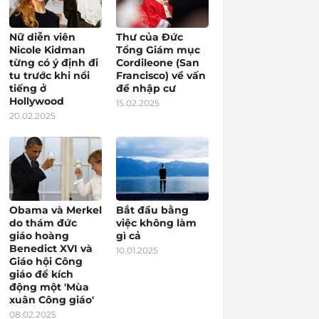
Nữ diễn viên
Thư của Đức
Nicole Kidman
Tổng Giám mục
từng có ý định đi
Cordileone (San
tu trước khi nổi
Francisco) về vấn
tiếng ở
đề nhập cư
Hollywood
15.02.2025
20.02.2025
Obama và Merkel
Bắt đầu bằng
do thám đức
việc không làm
giáo hoàng
gì cả
Benedict XVI và
10.01.2025
Giáo hội Công
giáo để kích
động một 'Mùa
xuân Công giáo'
08.02.2025