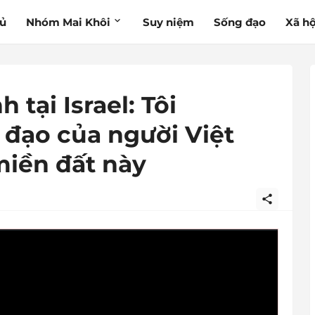
hủ
Nhóm Mai Khôi
Suy niệm
Sống đạo
Xã hộ
 tại Israel: Tôi
đạo của người Việt
miền đất này