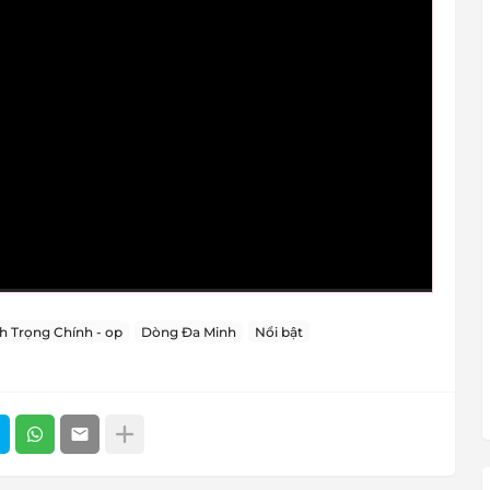
h Trọng Chính - op
Dòng Đa Minh
Nổi bật