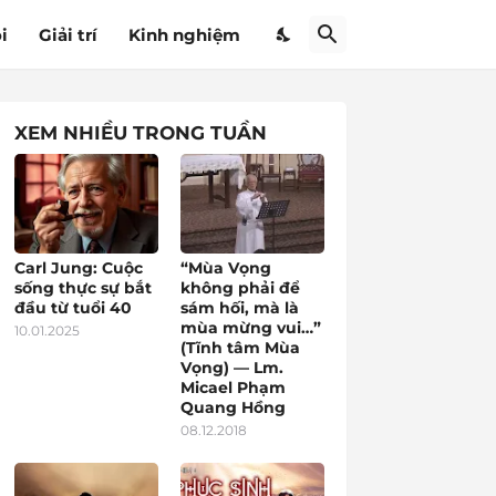
i
Giải trí
Kinh nghiệm
XEM NHIỀU TRONG TUẦN
Carl Jung: Cuộc
“Mùa Vọng
sống thực sự bắt
không phải để
đầu từ tuổi 40
sám hối, mà là
mùa mừng vui…”
10.01.2025
(Tĩnh tâm Mùa
Vọng) — Lm.
Micael Phạm
Quang Hồng
08.12.2018