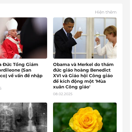
Hiện thêm
a Đức Tổng Giám
Obama và Merkel do thám
rdileone (San
đức giáo hoàng Benedict
co) về vấn đề nhập
XVI và Giáo hội Công giáo
để kích động một 'Mùa
xuân Công giáo'
5
08.02.2025