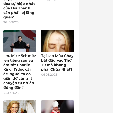
dọa sự hiệp nhất
của Hội Thánh,’
cần phải ‘bị lãng
quên’
26.10.2025
Lm. Mike Schmitz
Tại sao Mùa Chay
lên tiếng sau vụ
bắt đầu vào Thứ
ám sát Charlie
Tư mà không
Kirk: ‘Trước cái
phải Chúa Nhật?
ác, người ta có
06.03.2025
giận dữ cũng là
chuyện tự nhiên
đúng đắn!’
15.09.2025