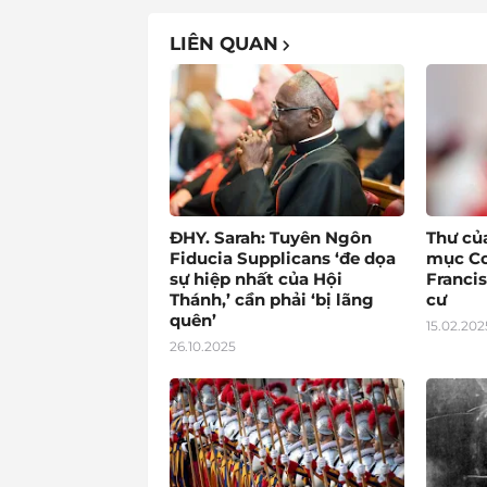
LIÊN QUAN
ĐHY. Sarah: Tuyên Ngôn
Thư củ
Fiducia Supplicans ‘đe dọa
mục Co
sự hiệp nhất của Hội
Francis
Thánh,’ cần phải ‘bị lãng
cư
quên’
15.02.202
26.10.2025