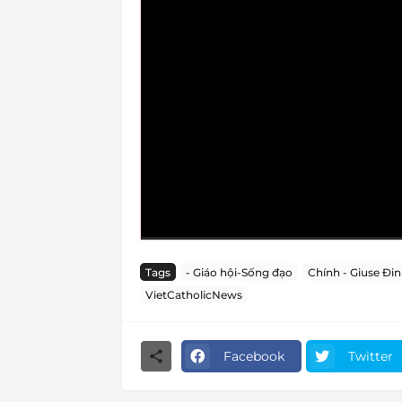
Tags
- Giáo hội-Sống đạo
Chính - Giuse Đin
VietCatholicNews
Facebook
Twitter