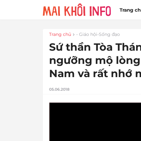
Trang c
Trang chủ
- Giáo hội-Sống đạo
Sứ thần Tòa Thánh
ngưỡng mộ lòng 
Nam và rất nhớ 
05.06.2018