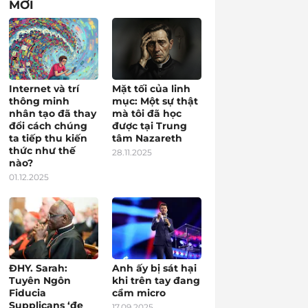
MỚI
Internet và trí
Mặt tối của linh
thông minh
mục: Một sự thật
nhân tạo đã thay
mà tôi đã học
đổi cách chúng
được tại Trung
ta tiếp thu kiến
tâm Nazareth
thức như thế
28.11.2025
nào?
01.12.2025
ĐHY. Sarah:
Anh ấy bị sát hại
Tuyên Ngôn
khi trên tay đang
Fiducia
cầm micro
Supplicans ‘đe
17.09.2025