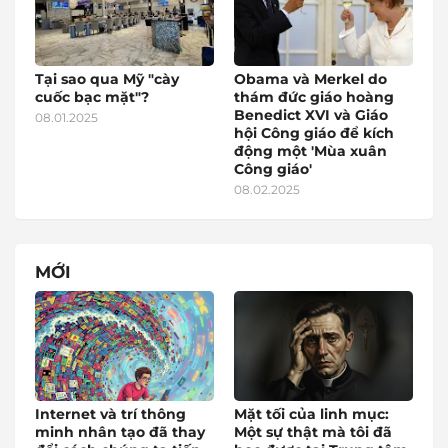
Tại sao qua Mỹ "cày
Obama và Merkel do
cuốc bạc mặt"?
thám đức giáo hoàng
Benedict XVI và Giáo
08.01.2025
hội Công giáo để kích
động một 'Mùa xuân
Công giáo'
08.02.2025
MỚI
Internet và trí thông
Mặt tối của linh mục:
minh nhân tạo đã thay
Một sự thật mà tôi đã