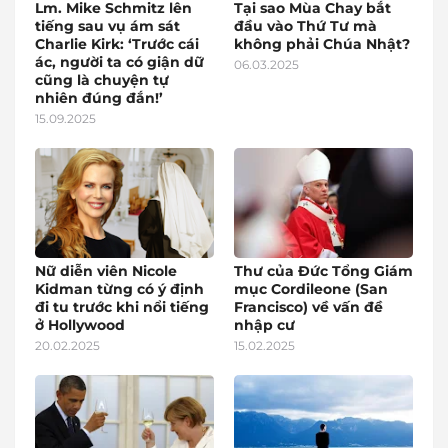
Lm. Mike Schmitz lên
Tại sao Mùa Chay bắt
tiếng sau vụ ám sát
đầu vào Thứ Tư mà
Charlie Kirk: ‘Trước cái
không phải Chúa Nhật?
ác, người ta có giận dữ
06.03.2025
cũng là chuyện tự
nhiên đúng đắn!’
15.09.2025
Nữ diễn viên Nicole
Thư của Đức Tổng Giám
Kidman từng có ý định
mục Cordileone (San
đi tu trước khi nổi tiếng
Francisco) về vấn đề
ở Hollywood
nhập cư
20.02.2025
15.02.2025