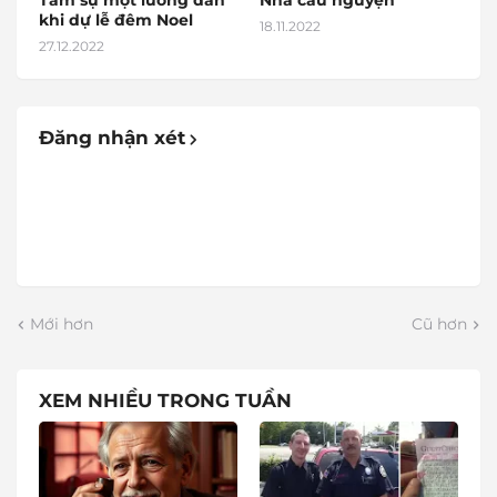
Tâm sự một lương dân
Nhà cầu nguyện
khi dự lễ đêm Noel
18.11.2022
27.12.2022
Đăng nhận xét
Mới hơn
Cũ hơn
XEM NHIỀU TRONG TUẦN