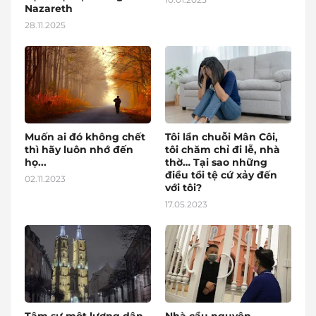
Nazareth
28.11.2025
Muốn ai đó không chết
Tôi lần chuỗi Mân Côi,
thì hãy luôn nhớ đến
tôi chăm chỉ đi lễ, nhà
họ...
thờ… Tại sao những
điều tồi tệ cứ xảy đến
02.11.2023
với tôi?
17.05.2023