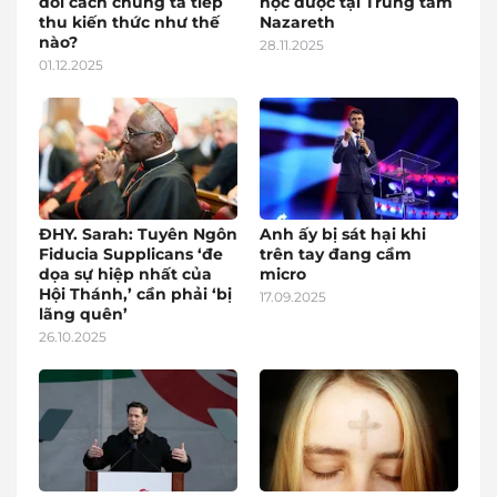
đổi cách chúng ta tiếp
học được tại Trung tâm
thu kiến thức như thế
Nazareth
nào?
28.11.2025
01.12.2025
ĐHY. Sarah: Tuyên Ngôn
Anh ấy bị sát hại khi
Fiducia Supplicans ‘đe
trên tay đang cầm
dọa sự hiệp nhất của
micro
Hội Thánh,’ cần phải ‘bị
17.09.2025
lãng quên’
26.10.2025