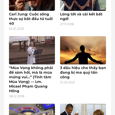
Carl Jung: Cuộc sống
Lòng tốt và cái kết bất
thực sự bắt đầu từ tuổi
ngờ!
40
27.11.2018
10.01.2025
“Mùa Vọng không phải
3 dấu hiệu cho thấy bạn
để sám hối, mà là mùa
đang bị ma quỷ tấn
mừng vui…” (Tĩnh tâm
công
Mùa Vọng) — Lm.
12.05.2021
Micael Phạm Quang
Hồng
08.12.2018