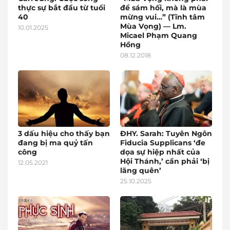
thực sự bắt đầu từ tuổi
để sám hối, mà là mùa
40
mừng vui…” (Tĩnh tâm
Mùa Vọng) — Lm.
10.01.2025
Micael Phạm Quang
Hồng
08.12.2018
3 dấu hiệu cho thấy bạn
ĐHY. Sarah: Tuyên Ngôn
đang bị ma quỷ tấn
Fiducia Supplicans ‘đe
công
dọa sự hiệp nhất của
Hội Thánh,’ cần phải ‘bị
12.05.2021
lãng quên’
25.10.2025