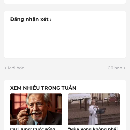
Đăng nhận xét
Mới hơn
Cũ hơn
XEM NHIỀU TRONG TUẦN
Carl Jung: Cuộc sống
“Mùa Vọng không phải