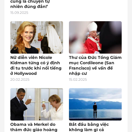
cũng là chuyện tự
nhiên đúng đắn!’
15.09.2025
Nữ diễn viên Nicole
Thư của Đức Tổng Giám
Kidman từng có ý định
mục Cordileone (San
đi tu trước khi nổi tiếng
Francisco) về vấn đề
ở Hollywood
nhập cư
20.02.2025
15.02.2025
Obama và Merkel do
Bắt đầu bằng việc
thám đức giáo hoàng
không làm gì cả