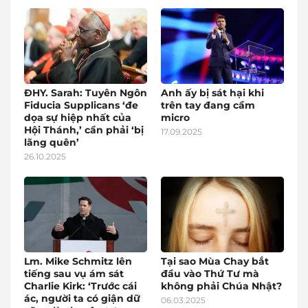
ĐHY. Sarah: Tuyên Ngôn
Anh ấy bị sát hại khi
Fiducia Supplicans ‘đe
trên tay đang cầm
dọa sự hiệp nhất của
micro
Hội Thánh,’ cần phải ‘bị
17.09.2025
lãng quên’
26.10.2025
Lm. Mike Schmitz lên
Tại sao Mùa Chay bắt
tiếng sau vụ ám sát
đầu vào Thứ Tư mà
Charlie Kirk: ‘Trước cái
không phải Chúa Nhật?
ác, người ta có giận dữ
06.03.2025