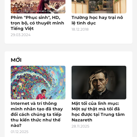
Phim "Phục sinh", HD,
Trường học hay trại nô
trọn bộ, có thuyết minh
lệ tình dục
Tiếng Việt
18.12.2018
29.03.2024
MỚI
Internet và trí thông
Mặt tối của linh mục:
minh nhân tạo đã thay
Một sự thật mà tôi đã
đổi cách chúng ta tiếp
học được tại Trung tâm
thu kiến thức như thế
Nazareth
nào?
28.11.2025
01.12.2025