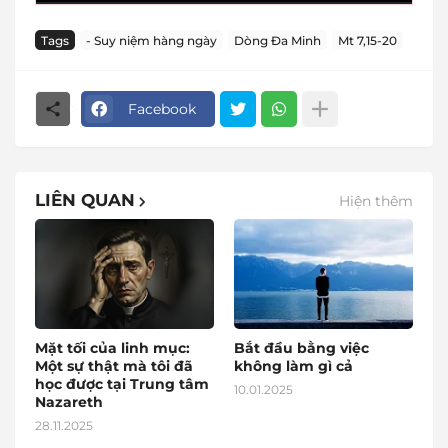
Tags
- Suy niệm hàng ngày
Dòng Đa Minh
Mt 7,15-20
Facebook
LIÊN QUAN
Hiện thêm
Mặt tối của linh mục:
Bắt đầu bằng việc
Một sự thật mà tôi đã
không làm gì cả
học được tại Trung tâm
10.01.2025
Nazareth
28.11.2025