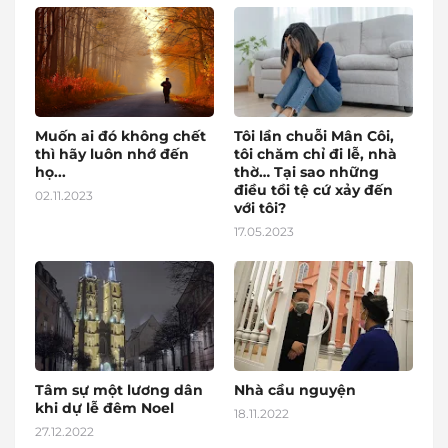
Muốn ai đó không chết
Tôi lần chuỗi Mân Côi,
thì hãy luôn nhớ đến
tôi chăm chỉ đi lễ, nhà
họ...
thờ… Tại sao những
điều tồi tệ cứ xảy đến
02.11.2023
với tôi?
17.05.2023
Tâm sự một lương dân
Nhà cầu nguyện
khi dự lễ đêm Noel
18.11.2022
27.12.2022