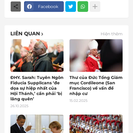
Facebook
LIÊN QUAN
Hiện thêm
ĐHY. Sarah: Tuyên Ngôn
Thư của Đức Tổng Giám
Fiducia Supplicans ‘đe
mục Cordileone (San
dọa sự hiệp nhất của
Francisco) về vấn đề
Hội Thánh,’ cần phải ‘bị
nhập cư
lãng quên’
15.02.2025
26.10.2025