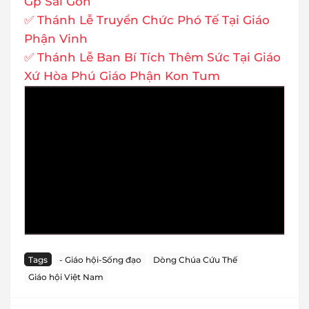
Gp Sài Gòn
✅ Thánh Lễ Truyền Chức Phó Tế Tại Giáo
Phận Vinh
✅ Thánh Lễ Ban Bí Tích Thêm Sức Tại Giáo
Xứ Hòa Phú Giáo Phận Kon Tum
Tags
- Giáo hội-Sống đạo
Dòng Chúa Cứu Thế
Giáo hội Việt Nam