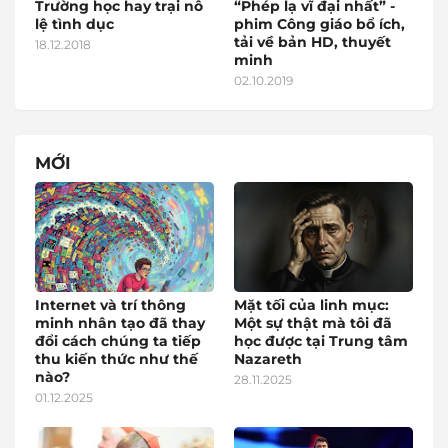
Trường học hay trại nô
“Phép lạ vĩ đại nhất” -
lệ tình dục
phim Công giáo bổ ích,
tải về bản HD, thuyết
18.12.2018
minh
02.10.2019
MỚI
Internet và trí thông
Mặt tối của linh mục:
minh nhân tạo đã thay
Một sự thật mà tôi đã
đổi cách chúng ta tiếp
học được tại Trung tâm
thu kiến thức như thế
Nazareth
nào?
28.11.2025
01.12.2025