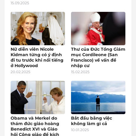
15.09.2025
Nữ diễn viên Nicole
Thư của Đức Tổng Giám
Kidman từng có ý định
mục Cordileone (San
đi tu trước khi nổi tiếng
Francisco) về vấn đề
ở Hollywood
nhập cư
20.02.2025
15.02.2025
Obama và Merkel do
Bắt đầu bằng việc
thám đức giáo hoàng
không làm gì cả
Benedict XVI và Giáo
10.01.2025
hội Công giáo để kích