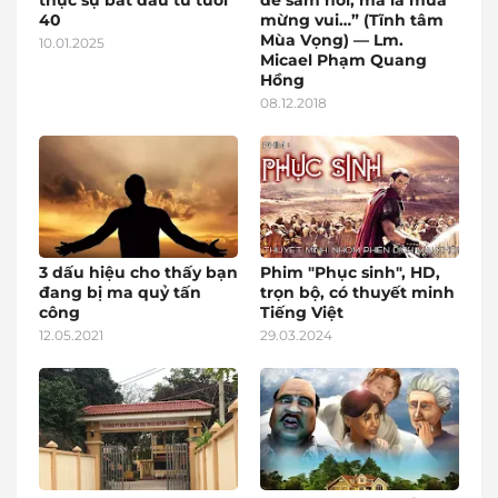
thực sự bắt đầu từ tuổi
để sám hối, mà là mùa
40
mừng vui…” (Tĩnh tâm
Mùa Vọng) — Lm.
10.01.2025
Micael Phạm Quang
Hồng
08.12.2018
3 dấu hiệu cho thấy bạn
Phim "Phục sinh", HD,
đang bị ma quỷ tấn
trọn bộ, có thuyết minh
công
Tiếng Việt
12.05.2021
29.03.2024