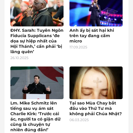
ĐHY. Sarah: Tuyên Ngôn
Anh ấy bị sát hại khi
Fiducia Supplicans ‘đe
trên tay đang cầm
dọa sự hiệp nhất của
micro
Hội Thánh,’ cần phải ‘bị
17.09.2025
lãng quên’
26.10.2025
Lm. Mike Schmitz lên
Tại sao Mùa Chay bắt
tiếng sau vụ ám sát
đầu vào Thứ Tư mà
Charlie Kirk: ‘Trước cái
không phải Chúa Nhật?
ác, người ta có giận dữ
06.03.2025
cũng là chuyện tự
nhiên đúng đắn!’