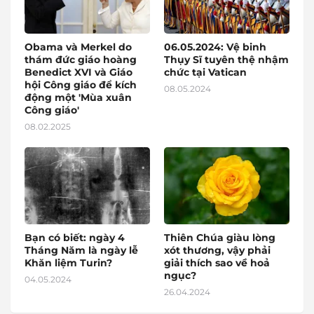
Obama và Merkel do
06.05.2024: Vệ binh
thám đức giáo hoàng
Thụy Sĩ tuyên thệ nhậm
Benedict XVI và Giáo
chức tại Vatican
hội Công giáo để kích
08.05.2024
động một 'Mùa xuân
Công giáo'
08.02.2025
Bạn có biết: ngày 4
Thiên Chúa giàu lòng
Tháng Năm là ngày lễ
xót thương, vậy phải
Khăn liệm Turin?
giải thích sao về hoả
ngục?
04.05.2024
26.04.2024