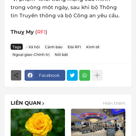
trong vòng một ngày, sau khi bộ Thông
tin Truyền thông và bộ Công an yêu cầu.
Thuỵ My
(
RFI
)
Tags
- Xã hội
Cảnh báo
Đài RFI
Kinh tế
Ngoại giao-Chính trị
Nổi bật
Facebook
LIÊN QUAN
Hiện thêm