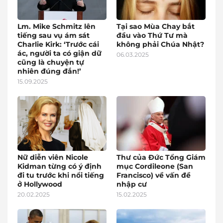
Lm. Mike Schmitz lên
Tại sao Mùa Chay bắt
tiếng sau vụ ám sát
đầu vào Thứ Tư mà
Charlie Kirk: ‘Trước cái
không phải Chúa Nhật?
ác, người ta có giận dữ
06.03.2025
cũng là chuyện tự
nhiên đúng đắn!’
15.09.2025
Nữ diễn viên Nicole
Thư của Đức Tổng Giám
Kidman từng có ý định
mục Cordileone (San
đi tu trước khi nổi tiếng
Francisco) về vấn đề
ở Hollywood
nhập cư
20.02.2025
15.02.2025