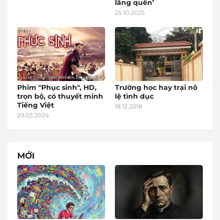
lãng quên’
25.10.2025
Phim "Phục sinh", HD,
Trường học hay trại nô
trọn bộ, có thuyết minh
lệ tình dục
Tiếng Việt
18.12.2018
29.03.2024
MỚI