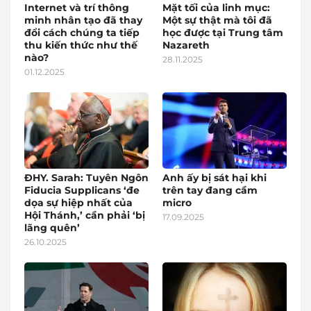
Internet và trí thông
Mặt tối của linh mục:
minh nhân tạo đã thay
Một sự thật mà tôi đã
đổi cách chúng ta tiếp
học được tại Trung tâm
thu kiến thức như thế
Nazareth
nào?
28.11.2025
01.12.2025
ĐHY. Sarah: Tuyên Ngôn
Anh ấy bị sát hại khi
Fiducia Supplicans ‘đe
trên tay đang cầm
dọa sự hiệp nhất của
micro
Hội Thánh,’ cần phải ‘bị
17.09.2025
lãng quên’
26.10.2025