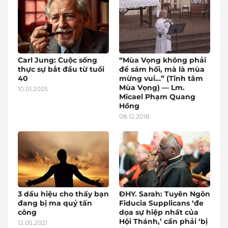
Carl Jung: Cuộc sống
“Mùa Vọng không phải
thực sự bắt đầu từ tuổi
để sám hối, mà là mùa
40
mừng vui…” (Tĩnh tâm
Mùa Vọng) — Lm.
10.01.2025
Micael Phạm Quang
Hồng
08.12.2018
3 dấu hiệu cho thấy bạn
ĐHY. Sarah: Tuyên Ngôn
đang bị ma quỷ tấn
Fiducia Supplicans ‘đe
công
dọa sự hiệp nhất của
Hội Thánh,’ cần phải ‘bị
12.05.2021