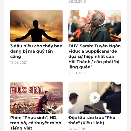
08.12.2018
3 dấu hiệu cho thấy bạn
ĐHY. Sarah: Tuyên Ngôn
đang bị ma quỷ tấn
Fiducia Supplicans ‘đe
công
dọa sự hiệp nhất của
Hội Thánh,’ cần phải ‘bị
12.05.2021
lãng quên’
25.10.2025
Phim "Phục sinh", HD,
Độc tấu sáo trúc "Phó
trọn bộ, có thuyết minh
thác" (Kiều Linh)
Tiếng Việt
14.04.2018