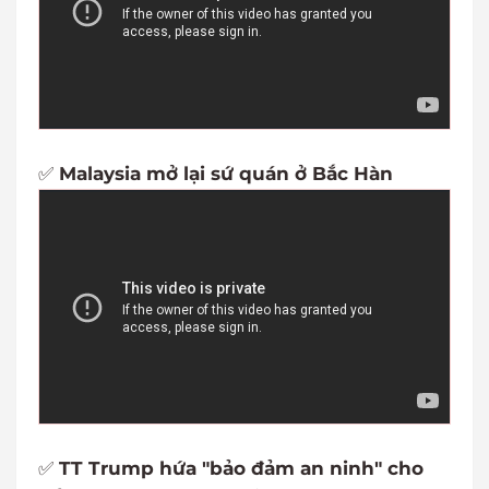
✅
Malaysia mở lại sứ quán ở Bắc Hàn
✅
TT Trump hứa "bảo đảm an ninh" cho