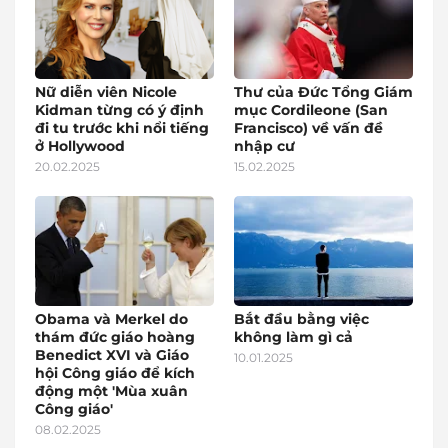
Nữ diễn viên Nicole
Thư của Đức Tổng Giám
Kidman từng có ý định
mục Cordileone (San
đi tu trước khi nổi tiếng
Francisco) về vấn đề
ở Hollywood
nhập cư
20.02.2025
15.02.2025
Obama và Merkel do
Bắt đầu bằng việc
thám đức giáo hoàng
không làm gì cả
Benedict XVI và Giáo
10.01.2025
hội Công giáo để kích
động một 'Mùa xuân
Công giáo'
08.02.2025