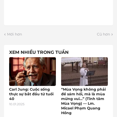
Mới hơn
Cũ hơn
XEM NHIỀU TRONG TUẦN
Carl Jung: Cuộc sống
“Mùa Vọng không phải
thực sự bắt đầu từ tuổi
để sám hối, mà là mùa
40
mừng vui…” (Tĩnh tâm
Mùa Vọng) — Lm.
10.01.2025
Micael Phạm Quang
Hồng