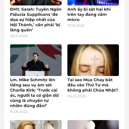
ĐHY. Sarah: Tuyên Ngôn
Anh ấy bị sát hại khi
Fiducia Supplicans ‘đe
trên tay đang cầm
dọa sự hiệp nhất của
micro
Hội Thánh,’ cần phải ‘bị
17.09.2025
lãng quên’
26.10.2025
Lm. Mike Schmitz lên
Tại sao Mùa Chay bắt
tiếng sau vụ ám sát
đầu vào Thứ Tư mà
Charlie Kirk: ‘Trước cái
không phải Chúa Nhật?
ác, người ta có giận dữ
06.03.2025
cũng là chuyện tự
nhiên đúng đắn!’
15.09.2025