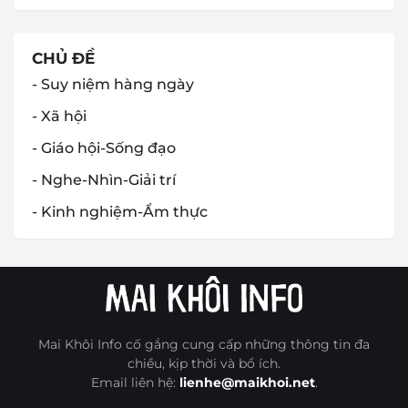
CHỦ ĐỀ
- Suy niệm hàng ngày
- Xã hội
- Giáo hội-Sống đạo
- Nghe-Nhìn-Giải trí
- Kinh nghiệm-Ẩm thực
Mai Khôi Info cố gắng cung cấp những thông tin đa
chiều, kịp thời và bổ ích.
Email liên hệ:
lienhe@maikhoi.net
.