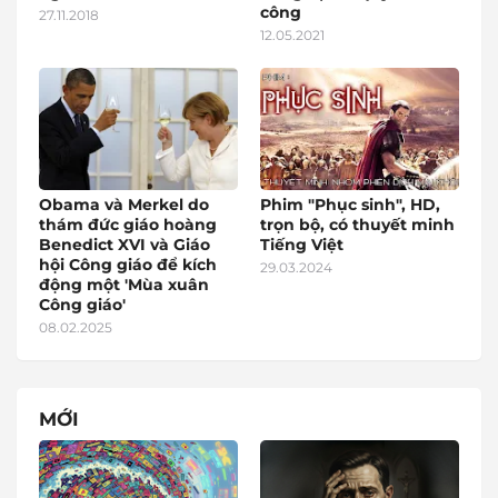
công
27.11.2018
12.05.2021
Obama và Merkel do
Phim "Phục sinh", HD,
thám đức giáo hoàng
trọn bộ, có thuyết minh
Benedict XVI và Giáo
Tiếng Việt
hội Công giáo để kích
29.03.2024
động một 'Mùa xuân
Công giáo'
08.02.2025
MỚI