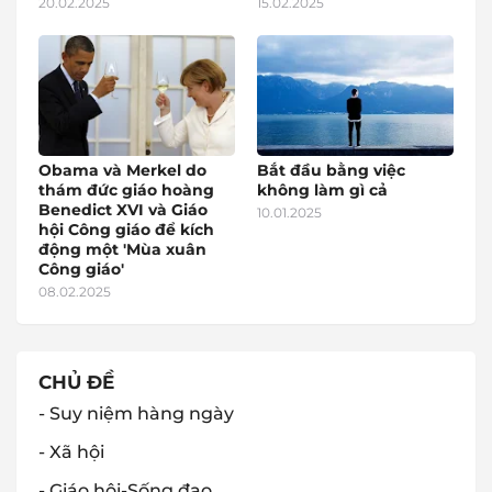
20.02.2025
15.02.2025
Obama và Merkel do
Bắt đầu bằng việc
thám đức giáo hoàng
không làm gì cả
Benedict XVI và Giáo
10.01.2025
hội Công giáo để kích
động một 'Mùa xuân
Công giáo'
08.02.2025
CHỦ ĐỀ
- Suy niệm hàng ngày
- Xã hội
- Giáo hội-Sống đạo