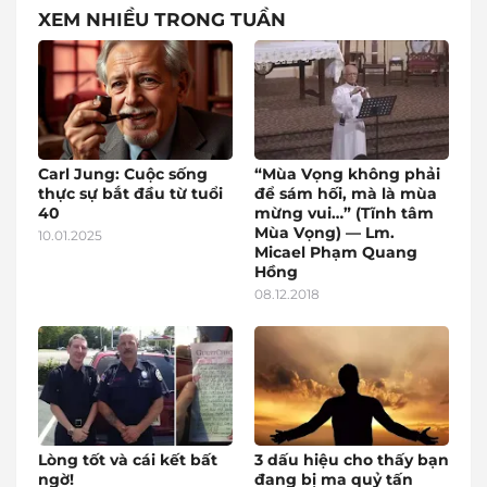
XEM NHIỀU TRONG TUẦN
Carl Jung: Cuộc sống
“Mùa Vọng không phải
thực sự bắt đầu từ tuổi
để sám hối, mà là mùa
40
mừng vui…” (Tĩnh tâm
Mùa Vọng) — Lm.
10.01.2025
Micael Phạm Quang
Hồng
08.12.2018
Lòng tốt và cái kết bất
3 dấu hiệu cho thấy bạn
ngờ!
đang bị ma quỷ tấn