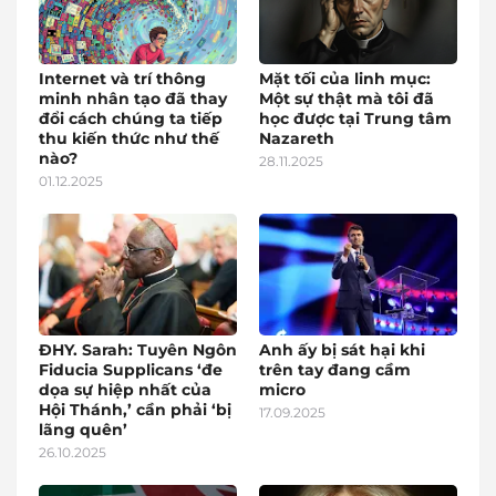
Internet và trí thông
Mặt tối của linh mục:
minh nhân tạo đã thay
Một sự thật mà tôi đã
đổi cách chúng ta tiếp
học được tại Trung tâm
thu kiến thức như thế
Nazareth
nào?
28.11.2025
01.12.2025
ĐHY. Sarah: Tuyên Ngôn
Anh ấy bị sát hại khi
Fiducia Supplicans ‘đe
trên tay đang cầm
dọa sự hiệp nhất của
micro
Hội Thánh,’ cần phải ‘bị
17.09.2025
lãng quên’
26.10.2025