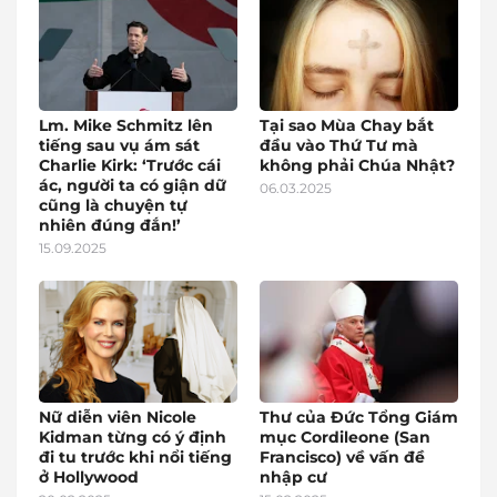
Lm. Mike Schmitz lên
Tại sao Mùa Chay bắt
tiếng sau vụ ám sát
đầu vào Thứ Tư mà
Charlie Kirk: ‘Trước cái
không phải Chúa Nhật?
ác, người ta có giận dữ
06.03.2025
cũng là chuyện tự
nhiên đúng đắn!’
15.09.2025
Nữ diễn viên Nicole
Thư của Đức Tổng Giám
Kidman từng có ý định
mục Cordileone (San
đi tu trước khi nổi tiếng
Francisco) về vấn đề
ở Hollywood
nhập cư