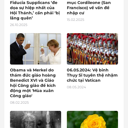
Fiducia Supplicans ‘đe
mục Cordileone (San
dọa sự hiệp nhất của
Francisco) về vấn đề
Hội Thánh,’ cần phải ‘bị
nhập cư
lãng quên’
15.02.2025
26.10.2025
Obama và Merkel do
06.05.2024: Vệ binh
thám đức giáo hoàng
Thụy Sĩ tuyên thệ nhậm
Benedict XVI và Giáo
chức tại Vatican
hội Công giáo để kích
08.05.2024
động một 'Mùa xuân
Công giáo'
08.02.2025