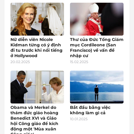
Nữ diễn viên Nicole
Thư của Đức Tổng Giám
Kidman từng có ý định
mục Cordileone (San
đi tu trước khi nổi tiếng
Francisco) về vấn đề
ở Hollywood
nhập cư
20.02.2025
15.02.2025
Obama và Merkel do
Bắt đầu bằng việc
thám đức giáo hoàng
không làm gì cả
Benedict XVI và Giáo
10.01.2025
hội Công giáo để kích
động một 'Mùa xuân