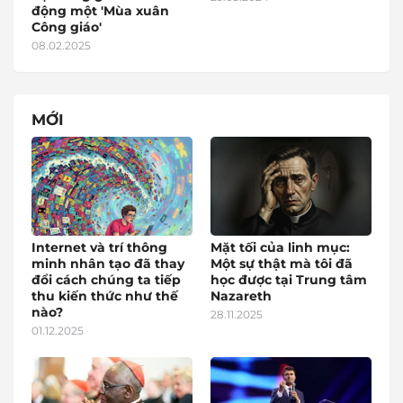
động một 'Mùa xuân
Công giáo'
08.02.2025
MỚI
Internet và trí thông
Mặt tối của linh mục:
minh nhân tạo đã thay
Một sự thật mà tôi đã
đổi cách chúng ta tiếp
học được tại Trung tâm
thu kiến thức như thế
Nazareth
nào?
28.11.2025
01.12.2025