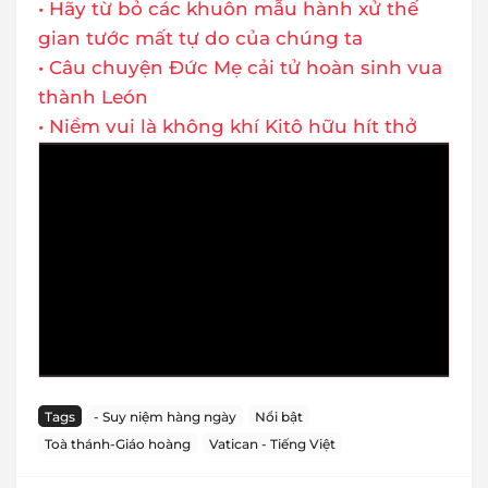
• Hãy từ bỏ các khuôn mẫu hành xử thế
gian tước mất tự do của chúng ta
• Câu chuyện Đức Mẹ cải tử hoàn sinh vua
thành León
• Niềm vui là không khí Kitô hữu hít thở
Tags
- Suy niệm hàng ngày
Nổi bật
Toà thánh-Giáo hoàng
Vatican - Tiếng Việt