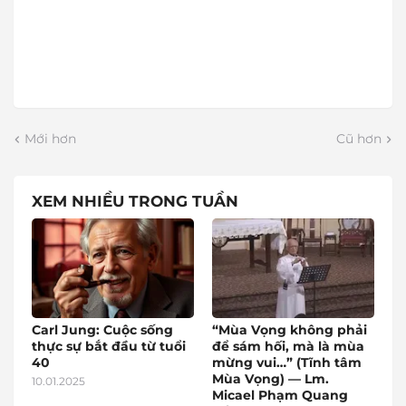
Mới hơn
Cũ hơn
XEM NHIỀU TRONG TUẦN
Carl Jung: Cuộc sống
“Mùa Vọng không phải
thực sự bắt đầu từ tuổi
để sám hối, mà là mùa
40
mừng vui…” (Tĩnh tâm
Mùa Vọng) — Lm.
10.01.2025
Micael Phạm Quang