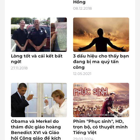
Hồng
08.12.2018
Lòng tốt và cái kết bất
3 dấu hiệu cho thấy bạn
ngờ!
đang bị ma quỷ tấn
công
27.11.2018
12.05.2021
Obama và Merkel do
Phim "Phục sinh", HD,
thám đức giáo hoàng
trọn bộ, có thuyết minh
Benedict XVI và Giáo
Tiếng Việt
hội Công giáo để kích
29.03.2024