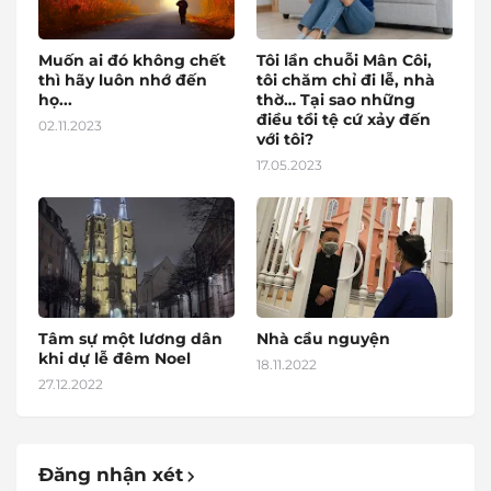
Muốn ai đó không chết
Tôi lần chuỗi Mân Côi,
thì hãy luôn nhớ đến
tôi chăm chỉ đi lễ, nhà
họ...
thờ… Tại sao những
điều tồi tệ cứ xảy đến
02.11.2023
với tôi?
17.05.2023
Tâm sự một lương dân
Nhà cầu nguyện
khi dự lễ đêm Noel
18.11.2022
27.12.2022
Đăng nhận xét