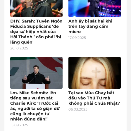
ĐHY. Sarah: Tuyên Ngôn
Anh ấy bị sát hại khi
Fiducia Supplicans ‘đe
trên tay đang cầm
dọa sự hiệp nhất của
micro
Hội Thánh,’ cần phải ‘bị
17.09.2025
lãng quên’
26.10.2025
Lm. Mike Schmitz lên
Tại sao Mùa Chay bắt
tiếng sau vụ ám sát
đầu vào Thứ Tư mà
Charlie Kirk: ‘Trước cái
không phải Chúa Nhật?
ác, người ta có giận dữ
06.03.2025
cũng là chuyện tự
nhiên đúng đắn!’
15.09.2025