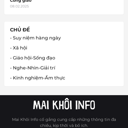
Công giáo'
08.02.2025
CHỦ ĐỀ
- Suy niệm hàng ngày
- Xã hội
- Giáo hội-Sống đạo
- Nghe-Nhìn-Giải trí
- Kinh nghiệm-Ẩm thực
Mai Khôi Info cố gắng cung cấp những thông tin đa
chiều, kịp thời và bổ ích.