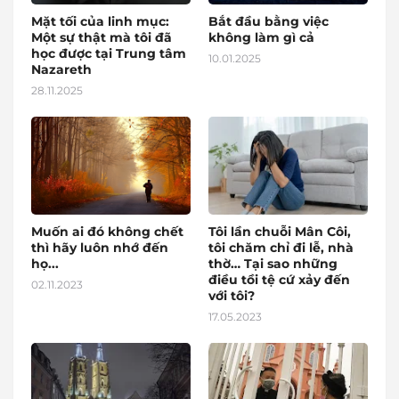
Mặt tối của linh mục:
Bắt đầu bằng việc
Một sự thật mà tôi đã
không làm gì cả
học được tại Trung tâm
10.01.2025
Nazareth
28.11.2025
Muốn ai đó không chết
Tôi lần chuỗi Mân Côi,
thì hãy luôn nhớ đến
tôi chăm chỉ đi lễ, nhà
họ...
thờ… Tại sao những
điều tồi tệ cứ xảy đến
02.11.2023
với tôi?
17.05.2023