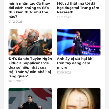
minh nhân tạo đã thay
Một sự thật mà tôi đã
đổi cách chúng ta tiếp
học được tại Trung tâm
thu kiến thức như thế
Nazareth
nào?
28.11.2025
01.12.2025
ĐHY. Sarah: Tuyên Ngôn
Anh ấy bị sát hại khi
Fiducia Supplicans ‘đe
trên tay đang cầm
dọa sự hiệp nhất của
micro
Hội Thánh,’ cần phải ‘bị
17.09.2025
lãng quên’
26.10.2025