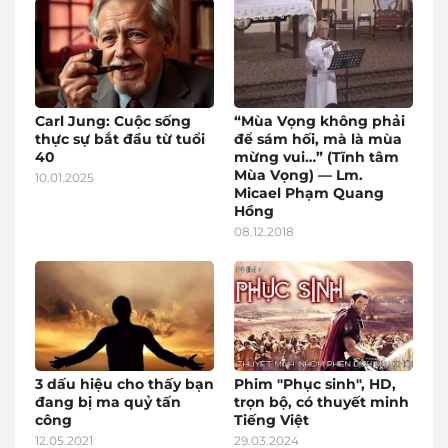
Carl Jung: Cuộc sống
“Mùa Vọng không phải
thực sự bắt đầu từ tuổi
để sám hối, mà là mùa
40
mừng vui…” (Tĩnh tâm
Mùa Vọng) — Lm.
10.01.2025
Micael Phạm Quang
Hồng
08.12.2018
3 dấu hiệu cho thấy bạn
Phim "Phục sinh", HD,
đang bị ma quỷ tấn
trọn bộ, có thuyết minh
công
Tiếng Việt
12.05.2021
29.03.2024