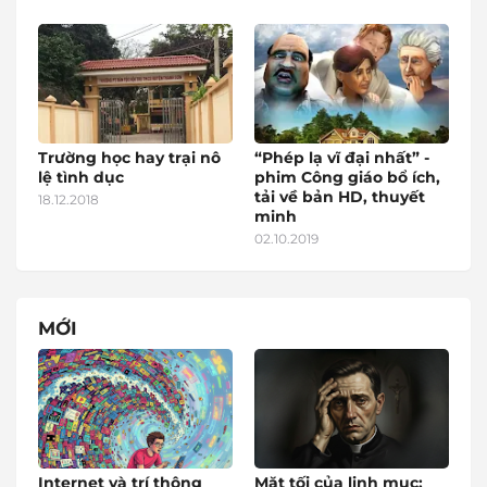
Trường học hay trại nô
“Phép lạ vĩ đại nhất” -
lệ tình dục
phim Công giáo bổ ích,
tải về bản HD, thuyết
18.12.2018
minh
02.10.2019
MỚI
Internet và trí thông
Mặt tối của linh mục: