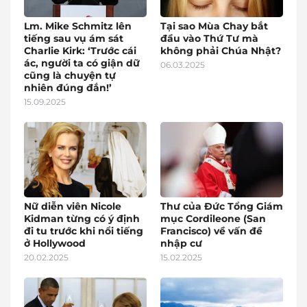
Lm. Mike Schmitz lên
Tại sao Mùa Chay bắt
tiếng sau vụ ám sát
đầu vào Thứ Tư mà
Charlie Kirk: ‘Trước cái
không phải Chúa Nhật?
ác, người ta có giận dữ
06.03.2025
cũng là chuyện tự
nhiên đúng đắn!’
15.09.2025
Nữ diễn viên Nicole
Thư của Đức Tổng Giám
Kidman từng có ý định
mục Cordileone (San
đi tu trước khi nổi tiếng
Francisco) về vấn đề
ở Hollywood
nhập cư
20.02.2025
15.02.2025