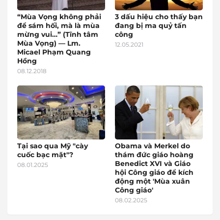
“Mùa Vọng không phải
3 dấu hiệu cho thấy bạn
để sám hối, mà là mùa
đang bị ma quỷ tấn
mừng vui…” (Tĩnh tâm
công
Mùa Vọng) — Lm.
12.05.2021
Micael Phạm Quang
Hồng
08.12.2018
Tại sao qua Mỹ "cày
Obama và Merkel do
cuốc bạc mặt"?
thám đức giáo hoàng
Benedict XVI và Giáo
08.01.2025
hội Công giáo để kích
động một 'Mùa xuân
Công giáo'
08.02.2025