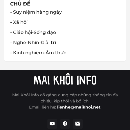
CHỦ ĐỀ
- Suy niệm hàng ngày
- Xã hội
- Giáo hội-Sống đạo
- Nghe-Nhìn-Giải trí
- Kinh nghiệm-Ẩm thực
Mai Khôi Info cố gắng cung cấp những thông tin đa
chiều, kịp thời và bổ ích.
Email liên hệ:
lienhe@maikhoi.net
.