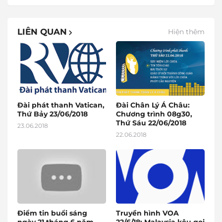
LIÊN QUAN
Hiện thêm
Đài phát thanh Vatican,
Đài Chân Lý Á Châu:
Thứ Bảy 23/06/2018
Chương trình 08g30,
Thứ Sáu 22/06/2018
23.06.2018
22.06.2018
Điểm tin buổi sáng
Truyền hình VOA
ngày 21 tháng 6 năm
22/6/18: Malaysia kêu gọi