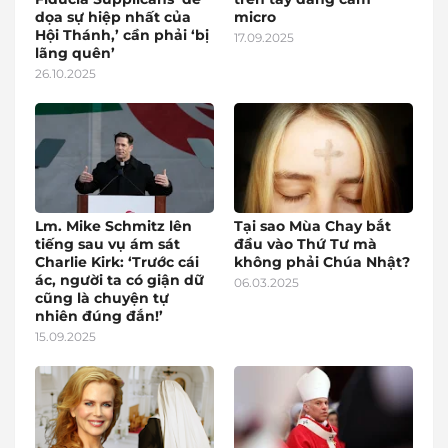
dọa sự hiệp nhất của
micro
Hội Thánh,’ cần phải ‘bị
17.09.2025
lãng quên’
26.10.2025
Lm. Mike Schmitz lên
Tại sao Mùa Chay bắt
tiếng sau vụ ám sát
đầu vào Thứ Tư mà
Charlie Kirk: ‘Trước cái
không phải Chúa Nhật?
ác, người ta có giận dữ
06.03.2025
cũng là chuyện tự
nhiên đúng đắn!’
15.09.2025