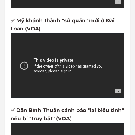
✅
Mỹ khánh thành "sứ quán" mới ở Đài
Loan (VOA)
✅
Dân Bình Thuận cảnh báo "lại biểu tình"
nếu bị "truy bắt" (VOA)