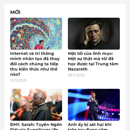
MỚI
Internet và trí thông
Mặt tối của linh mục:
minh nhân tạo đã thay
Một sự thật mà tôi đã
đổi cách chúng ta tiếp
học được tại Trung tâm
thu kiến thức như thế
Nazareth
nào?
28.11.2025
01.12.2025
ĐHY. Sarah: Tuyên Ngôn
Anh ấy bị sát hại khi
Fiducia Supplicans ‘đe
trên tay đang cầm