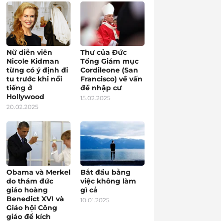
Nữ diễn viên
Thư của Đức
Nicole Kidman
Tổng Giám mục
từng có ý định đi
Cordileone (San
tu trước khi nổi
Francisco) về vấn
tiếng ở
đề nhập cư
Hollywood
15.02.2025
20.02.2025
Obama và Merkel
Bắt đầu bằng
do thám đức
việc không làm
giáo hoàng
gì cả
Benedict XVI và
10.01.2025
Giáo hội Công
giáo để kích