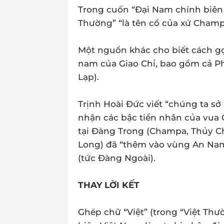
Trong cuốn “Đại Nam chính biên li
Thường” “là tên cổ của xứ Champ
Một nguồn khác cho biết cách gọi
nam của Giao Chỉ, bao gồm cả P
Lạp).
Trịnh Hoài Đức viết “chúng ta sở
nhận các bậc tiền nhân của vua 
tại Đàng Trong (Champa, Thủy C
Long) đã “thêm vào vùng An Nam
(tức Đàng Ngoài).
THAY LỜI KẾT
Ghép chữ “Việt” (trong “Việt Th