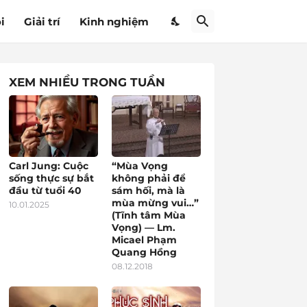
i
Giải trí
Kinh nghiệm
XEM NHIỀU TRONG TUẦN
Carl Jung: Cuộc
“Mùa Vọng
sống thực sự bắt
không phải để
đầu từ tuổi 40
sám hối, mà là
mùa mừng vui…”
10.01.2025
(Tĩnh tâm Mùa
Vọng) — Lm.
Micael Phạm
Quang Hồng
08.12.2018