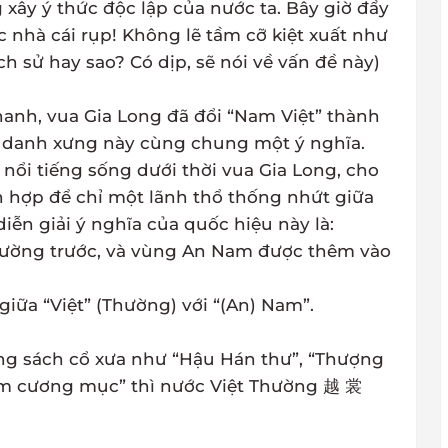
 xây ý thức độc lập của nước ta. Bây giờ đẩy
c nhà cái rụp! Không lẽ tầm cỡ kiệt xuất như
ịch sử hay sao? Có dịp, sẽ nói về vấn đề này)
hanh, vua Gia Long đã đổi “Nam Việt” thành
ai danh xưng này cùng chung một ý nghĩa.
a nổi tiếng sống dưới thời vua Gia Long, cho
ch hợp để chỉ một lãnh thổ thống nhứt giữa
iễn giải ý nghĩa của quốc hiệu này là:
Thường trước, và vùng An Nam được thêm vào
giữa “Việt” (Thường) với “(An) Nam”.
ng sách cổ xưa như “Hậu Hán thư”, “Thượng
giám cương mục” thì nước Việt Thường 越 裳