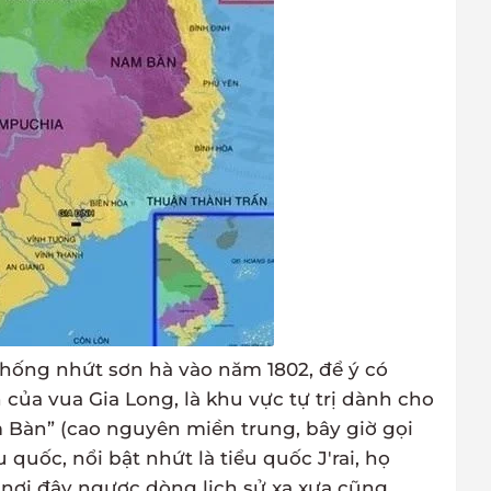
thống nhứt sơn hà vào năm 1802, để ý có
 của vua Gia Long, là khu vực tự trị dành cho
Bàn” (cao nguyên miền trung, bây giờ gọi
 quốc, nổi bật nhứt là tiểu quốc J'rai, họ
 nơi đây ngược dòng lịch sử xa xưa cũng