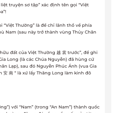
ệt truyện sơ tập” xác định tên gọi “Việt
a”!
 “Việt Thường” là để chỉ lãnh thổ về phía
hù Nam (sau này trở thành vùng Thủy Chân
 hữu đất của Việt Thường 越 裳 trước”, để ghi
Gia Long (là các Chúa Nguyễn) đã hùng cứ
hân Lạp), sau đó Nguyễn Phúc Ánh (vua Gia
 安 南 “ là xứ lấy Thăng Long làm kinh đô
ường”) với “Nam” (trong “An Nam”) thành quốc