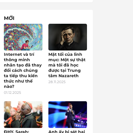
MỚI
Internet và trí
Mặt tối của linh
thông minh
mục: Một sự thật
nhân tạo đã thay
mà tôi đã học
đổi cách chúng
được tại Trung
ta tiếp thu kiến
tâm Nazareth
thức như thế
28.11.2025
nào?
01.12.2025
ĐHY. Sarah:
Anh ấy bị sát hại