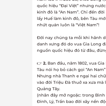
quốc hiệu “Đại Việt” nhưng nước
kinh đô là “An Nam”. Chỉ đến đời
lấy Huế làm kinh đô, bên Tàu mớ
nhứt quán luôn là “Việt Nam”!
Đời nay chúng ta mỗi khi hãnh di
danh xưng đó do vua Gia Long đ
nguồn quốc hiệu đó từ đâu, đừng
👉
2.
Ban đầu, năm 1802, vua Gia L
Tàu nói họ bỏ cách gọi “An Nam” đ
Nhưng nhà Thanh e ngại hai chữ
vào đời Triệu Đà thuở xa xưa mà
Quảng Tây.
(nhân đây mở ngoặc: trong Bình N
Đinh, Lý, Trần bao đời xây nền độ