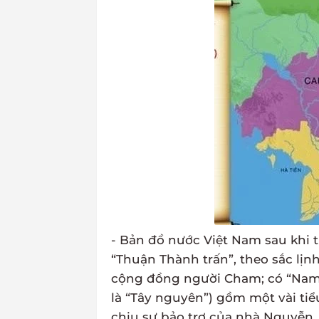
- Bản đồ nước Việt Nam sau khi 
“Thuận Thành trấn”, theo sắc lịnh
cộng đồng người Cham; có “Nam 
là “Tây nguyên”) gồm một vài tiểu
chịu sự bảo trợ của nhà Nguyễn,