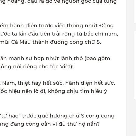
àng hoàng, đâu ra đó về nguồn gốc của từng
iềm hãnh diện trước việc thống nhứt Đàng
ớc ta lần đầu tiên trải rộng từ bắc chí nam,
 mũi Cà Mau thành đường cong chữ S.
nhấn mạnh sự hợp nhứt lãnh thổ (bao gồm
ng nói riêng cho tộc Việt)!
 Nam, thiệt hay hết sức, hãnh diện hết sức.
c hiệu nên lờ đi, không chịu tìm hiểu ý
p “tự hào” trước quê hương chữ S cong cong
lưng đang cong oằn vì đủ thứ nợ nần?