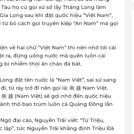
 Tàu họ cứ gọi xứ sở lấy Thăng Long làm
 Gia Long sau khi đặt quốc hiệu “Việt Nam”,
i từ bỏ cách gọi truyền kiếp “An Nam” mà gọi
ện về hai chữ “Việt Nam” thì nên nhớ tới cái
ặt ra, đừng uống nước mà quên luôn cái
 bị nhiễm thói ăn cháo đá bát.
ong đặt tên nước là “Nam Việt”, sai sứ sang
i, từ rày trở đi nên gọi là: 南 越 Nam Việt.
 南 越 (Nam Việt) sẽ gợi nhớ đến quốc hiệu
 lãnh thổ bao trùm luôn cả Quảng Đông lẫn
gô đại cáo, Nguyễn Trãi viết: “Từ Triệu,
c lập”, tức Nguyễn Trãi khẳng định Triệu Đà