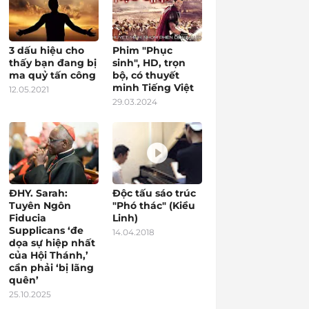
3 dấu hiệu cho
Phim "Phục
thấy bạn đang bị
sinh", HD, trọn
ma quỷ tấn công
bộ, có thuyết
minh Tiếng Việt
12.05.2021
29.03.2024
ĐHY. Sarah:
Độc tấu sáo trúc
Tuyên Ngôn
"Phó thác" (Kiều
Fiducia
Linh)
Supplicans ‘đe
14.04.2018
dọa sự hiệp nhất
của Hội Thánh,’
cần phải ‘bị lãng
quên’
25.10.2025