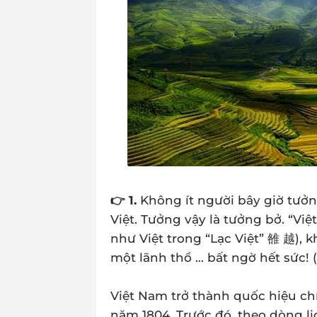
👉 1.
Không ít người bây giờ tưởn
Việt. Tưởng vậy là tưởng bở. “Việ
như Việt trong “Lạc Việt” 雒 越), kh
một lãnh thổ ... bất ngờ hết sức! 
Việt Nam trở thành quốc hiệu chí
năm 1804. Trước đó, theo dòng lị