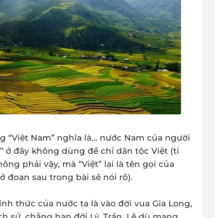
g “Việt Nam” nghĩa là... nước Nam của người
t” ở đây không dùng để chỉ dân tộc Việt (tỉ
ông phải vậy, mà “Việt” lại là tên gọi của
(ở đoạn sau trong bài sẽ nói rõ).
nh thức của nước ta là vào đời vua Gia Long,
ch sử, chẳng hạn đời Lý, Trần, Lê dù mang