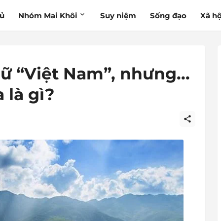
hủ
Nhóm Mai Khôi
Suy niệm
Sống đạo
Xã hộ
ữ “Việt Nam”, nhưng...
 là gì?