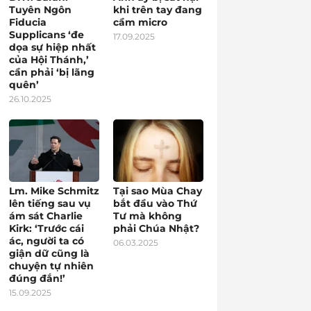
Tuyên Ngôn
khi trên tay đang
Fiducia
cầm micro
Supplicans ‘đe
17.09.2025
dọa sự hiệp nhất
của Hội Thánh,’
cần phải ‘bị lãng
quên’
26.10.2025
Lm. Mike Schmitz
Tại sao Mùa Chay
lên tiếng sau vụ
bắt đầu vào Thứ
ám sát Charlie
Tư mà không
Kirk: ‘Trước cái
phải Chúa Nhật?
ác, người ta có
06.03.2025
giận dữ cũng là
chuyện tự nhiên
đúng đắn!’
15.09.2025