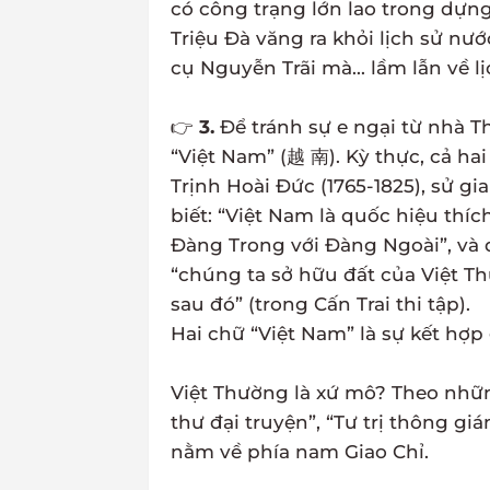
có công trạng lớn lao trong dựng
Triệu Đà văng ra khỏi lịch sử nướ
cụ Nguyễn Trãi mà... lầm lẫn về l
👉
3.
Để tránh sự e ngại từ nhà T
“Việt Nam” (越 南). Kỳ thực, cả h
Trịnh Hoài Đức (1765-1825), sử gi
biết: “Việt Nam là quốc hiệu thí
Đàng Trong với Đàng Ngoài”, và d
“chúng ta sở hữu đất của Việt 
sau đó” (trong Cấn Trai thi tập).
Hai chữ “Việt Nam” là sự kết hợp 
Việt Thường là xứ mô? Theo nhữ
thư đại truyện”, “Tư trị thông 
nằm về phía nam Giao Chỉ.