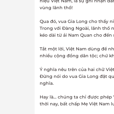
hiệu Việt Nam, là sự ghi nhận đ
vùng lãnh thổ!
Qua đó, vua Gia Long cho thấy n
Trong với Đàng Ngoài, lãnh thổ nư
kéo dài từ ải Nam Quan cho đến
Tắt một lời, Việt Nam dùng để 
nhiều cộng đồng dân tộc; chứ khô
Ý nghĩa nêu trên của hai chữ Việt
Đừng nói do vua Gia Long đặt quố
nghĩa.
Hay là... chúng ta chỉ được phé
thời nay, bất chấp Mẹ Việt Nam 