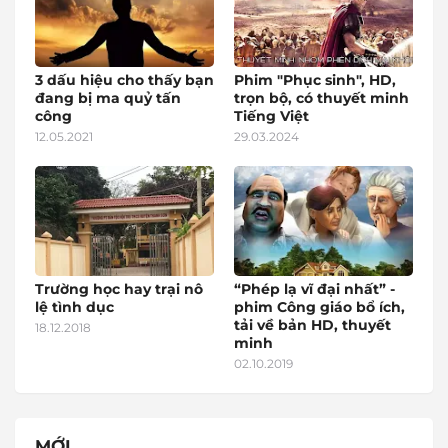
3 dấu hiệu cho thấy bạn
Phim "Phục sinh", HD,
đang bị ma quỷ tấn
trọn bộ, có thuyết minh
công
Tiếng Việt
12.05.2021
29.03.2024
Trường học hay trại nô
“Phép lạ vĩ đại nhất” -
lệ tình dục
phim Công giáo bổ ích,
tải về bản HD, thuyết
18.12.2018
minh
02.10.2019
MỚI