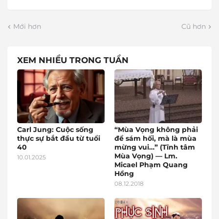
Mới hơn
Cũ hơn
XEM NHIỀU TRONG TUẦN
Carl Jung: Cuộc sống
“Mùa Vọng không phải
thực sự bắt đầu từ tuổi
để sám hối, mà là mùa
40
mừng vui…” (Tĩnh tâm
Mùa Vọng) — Lm.
10.01.2025
Micael Phạm Quang
Hồng
08.12.2018