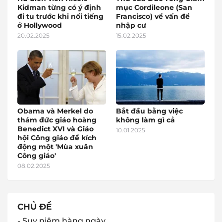
Kidman từng có ý định
mục Cordileone (San
đi tu trước khi nổi tiếng
Francisco) về vấn đề
ở Hollywood
nhập cư
20.02.2025
15.02.2025
Obama và Merkel do
Bắt đầu bằng việc
thám đức giáo hoàng
không làm gì cả
Benedict XVI và Giáo
10.01.2025
hội Công giáo để kích
động một 'Mùa xuân
Công giáo'
08.02.2025
CHỦ ĐỀ
- Suy niệm hàng ngày