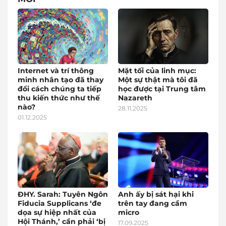
Internet và trí thông
Mặt tối của linh mục:
minh nhân tạo đã thay
Một sự thật mà tôi đã
đổi cách chúng ta tiếp
học được tại Trung tâm
thu kiến thức như thế
Nazareth
nào?
28.11.2025
01.12.2025
ĐHY. Sarah: Tuyên Ngôn
Anh ấy bị sát hại khi
Fiducia Supplicans ‘đe
trên tay đang cầm
dọa sự hiệp nhất của
micro
Hội Thánh,’ cần phải ‘bị
17.09.2025