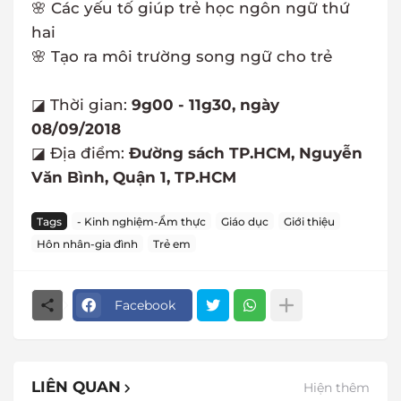
🌸 Các yếu tố giúp trẻ học ngôn ngữ thứ
hai
🌸 Tạo ra môi trường song ngữ cho trẻ
◪ Thời gian:
9g00 - 11g30, ngày
08/09/2018
◪ Địa điểm:
Đường sách TP.HCM, Nguyễn
Văn Bình, Quận 1, TP.HCM
Tags
- Kinh nghiệm-Ẩm thực
Giáo dục
Giới thiệu
Hôn nhân-gia đình
Trẻ em
Facebook
LIÊN QUAN
Hiện thêm