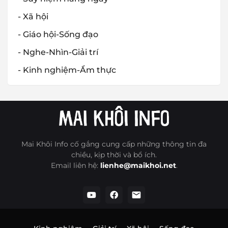
- Xã hội
- Giáo hội-Sống đạo
- Nghe-Nhìn-Giải trí
- Kinh nghiệm-Ẩm thực
Mai Khôi Info cố gắng cung cấp những thông tin đa
chiều, kịp thời và bổ ích.
Email liên hệ:
lienhe@maikhoi.net
.