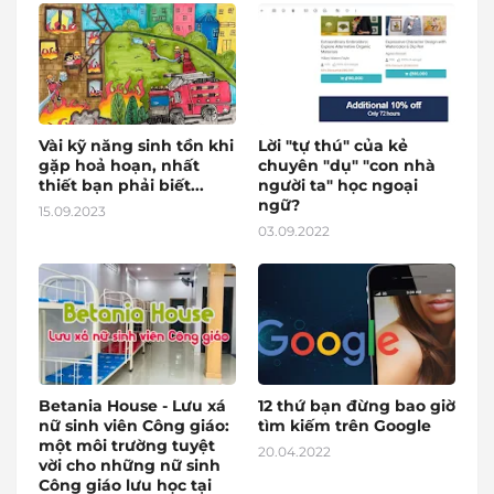
Vài kỹ năng sinh tồn khi
Lời "tự thú" của kẻ
gặp hoả hoạn, nhất
chuyên "dụ" "con nhà
thiết bạn phải biết...
người ta" học ngoại
ngữ?
15.09.2023
03.09.2022
Betania House - Lưu xá
12 thứ bạn đừng bao giờ
nữ sinh viên Công giáo:
tìm kiếm trên Google
một môi trường tuyệt
20.04.2022
vời cho những nữ sinh
Công giáo lưu học tại