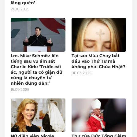
lãng quên’
26.10.2025
Lm. Mike Schmitz lên
Tại sao Mùa Chay bắt
tiếng sau vụ ám sát
đầu vào Thứ Tư mà
Charlie Kirk: ‘Trước cái
không phải Chúa Nhật?
ác, người ta có giận dữ
06.03.2025
cũng là chuyện tự
nhiên đúng đắn!’
15.09.2025
Nữ diễn viên Nicole
Thư của Đức Tổng Giám