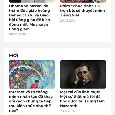
Obama và Merkel do
Phim "Phục sinh", HD,
thám đức giáo hoàng
trọn bộ, có thuyết minh
Benedict XVI và Giáo
Tiếng Việt
hội Công giáo để kích
29.03.2024
động một 'Mùa xuân
Công giáo'
08.02.2025
MỚI
Internet và trí thông
Mặt tối của linh mục:
minh nhân tạo đã thay
Một sự thật mà tôi đã
đổi cách chúng ta tiếp
học được tại Trung tâm
thu kiến thức như thế
Nazareth
nào?
28.11.2025