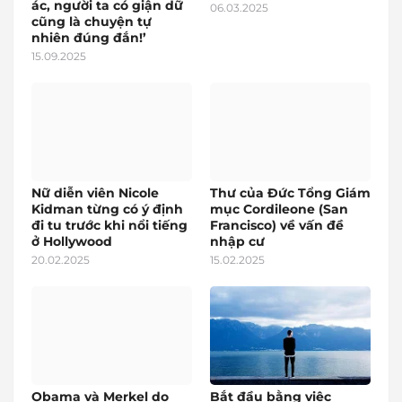
ác, người ta có giận dữ
06.03.2025
cũng là chuyện tự
nhiên đúng đắn!’
15.09.2025
Nữ diễn viên Nicole
Thư của Đức Tổng Giám
Kidman từng có ý định
mục Cordileone (San
đi tu trước khi nổi tiếng
Francisco) về vấn đề
ở Hollywood
nhập cư
20.02.2025
15.02.2025
Obama và Merkel do
Bắt đầu bằng việc