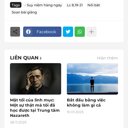
Tags
- Suy niệm hàng ngày
Lc 8,19-21
Nổi bật
Soạn bài giảng
Facebook
LIÊN QUAN
Hiện thêm
Mặt tối của linh mục:
Bắt đầu bằng việc
Một sự thật mà tôi đã
không làm gì cả
học được tại Trung tâm
10.01.2025
Nazareth
28.11.2025