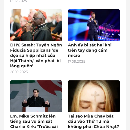
01.12.2025
ĐHY. Sarah: Tuyên Ngôn
Anh ấy bị sát hại khi
Fiducia Supplicans ‘đe
trên tay đang cầm
dọa sự hiệp nhất của
micro
Hội Thánh,’ cần phải ‘bị
17.09.2025
lãng quên’
26.10.2025
Lm. Mike Schmitz lên
Tại sao Mùa Chay bắt
tiếng sau vụ ám sát
đầu vào Thứ Tư mà
Charlie Kirk: ‘Trước cái
không phải Chúa Nhật?