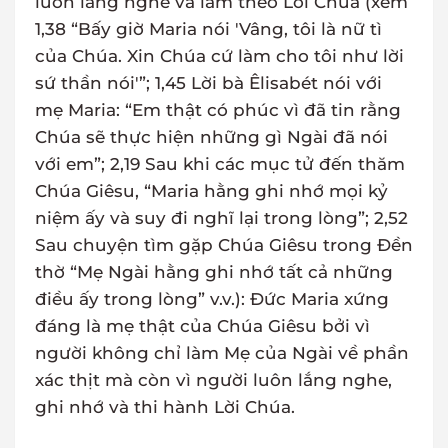
luôn lắng nghe và làm theo Lời Chúa (xem
1,38 “Bấy giờ Maria nói 'Vâng, tôi là nữ tì
của Chúa. Xin Chúa cứ làm cho tôi như lời
sứ thần nói'”; 1,45 Lời bà Êlisabét nói với
mẹ Maria: “Em thật có phúc vì đã tin rằng
Chúa sẽ thực hiện những gì Ngài đã nói
với em”; 2,19 Sau khi các mục tử đến thăm
Chúa Giêsu, “Maria hằng ghi nhớ mọi kỷ
niệm ấy và suy đi nghĩ lại trong lòng”; 2,52
Sau chuyện tìm gặp Chúa Giêsu trong Đền
thờ “Mẹ Ngài hằng ghi nhớ tất cả những
điều ấy trong lòng” v.v.): Đức Maria xứng
đáng là mẹ thật của Chúa Giêsu bởi vì
người không chỉ làm Mẹ của Ngài về phần
xác thịt mà còn vì người luôn lắng nghe,
ghi nhớ và thi hành Lời Chúa.