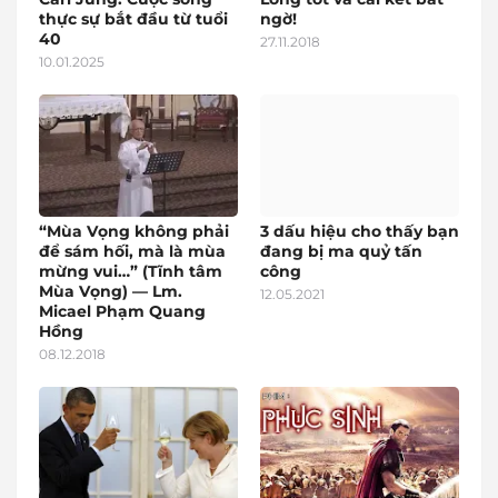
thực sự bắt đầu từ tuổi
ngờ!
40
27.11.2018
10.01.2025
“Mùa Vọng không phải
3 dấu hiệu cho thấy bạn
để sám hối, mà là mùa
đang bị ma quỷ tấn
mừng vui…” (Tĩnh tâm
công
Mùa Vọng) — Lm.
12.05.2021
Micael Phạm Quang
Hồng
08.12.2018