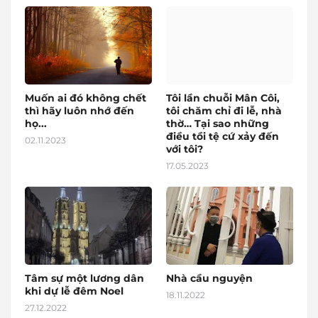
Muốn ai đó không chết
Tôi lần chuỗi Mân Côi,
thì hãy luôn nhớ đến
tôi chăm chỉ đi lễ, nhà
họ...
thờ… Tại sao những
điều tồi tệ cứ xảy đến
02.11.2023
với tôi?
17.05.2023
Tâm sự một lương dân
Nhà cầu nguyện
khi dự lễ đêm Noel
18.11.2022
27.12.2022