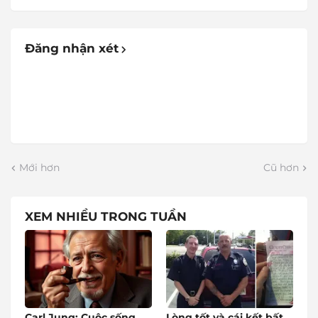
Đăng nhận xét
Mới hơn
Cũ hơn
XEM NHIỀU TRONG TUẦN
Carl Jung: Cuộc sống
Lòng tốt và cái kết bất