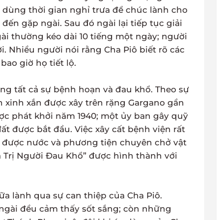
 dùng thời gian nghỉ trưa để chúc lành cho
đến gặp ngài. Sau đó ngài lại tiếp tục giải
 ngài thường kéo dài 10 tiếng một ngày; người
i. Nhiều người nói rằng Cha Piô biết rõ các
ao giờ họ tiết lộ.
ong tất cả sự bệnh hoạn và đau khổ. Theo sự
n xinh xắn được xây trên rặng Gargano gần
ược phát khởi năm 1940; một ủy ban gây quỹ
ất được bắt đầu. Việc xây cất bệnh viện rất
m được nước và phương tiện chuyên chở vật
a Trị Người Ðau Khổ” được hình thành với
ữa lành qua sự can thiệp của Cha Piô.
ngài đều cảm thấy sốt sắng; còn những