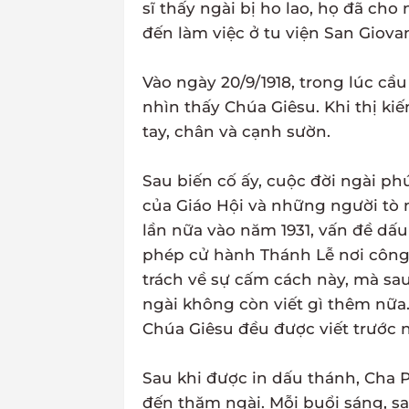
sĩ thấy ngài bị ho lao, họ đã cho 
đến làm việc ở tu viện San Giov
Vào ngày 20/9/1918, trong lúc cầ
nhìn thấy Chúa Giêsu. Khi thị ki
tay, chân và cạnh sườn.
Sau biến cố ấy, cuộc đời ngài phứ
của Giáo Hội và những người tò
lần nữa vào năm 1931, vấn đề dấ
phép cử hành Thánh Lễ nơi công 
trách về sự cấm cách này, mà sau
ngài không còn viết gì thêm nữa
Chúa Giêsu đều được viết trước 
Sau khi được in dấu thánh, Cha Pi
đến thăm ngài. Mỗi buổi sáng, sa