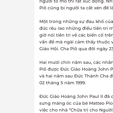
người tò mò thì rất xúc động. N
Piô cũng bị người ta cắt xén để 
Một trong những sự đau khổ của 
đức rêu rao những điều tiên tri 
giờ nói tiên tri về các biến cố tr
vấn đề mà ngài cảm thấy thuộc v
Giáo Hội. Cha Piô qua đời ngày 2
Hai mươi chín năm sau, các nhâ
Piô được Đức Giáo Hoàng John Pa
và hai năm sau Đức Thánh Cha đ
02 tháng 5 năm 1999.
Đức Giáo Hoàng John Paul II đã
sưng màng óc của bé Matteo Pio C
việc cho nhà “Chữa trị cho Người