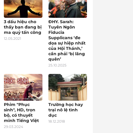
3 dấu hiệu cho
ĐHY. Sarah:
thấy bạn đang bị
Tuyên Ngôn
ma quỷ tấn công
Fiducia
Supplicans ‘đe
12.05.2021
dọa sự hiệp nhất
của Hội Thánh,’
cần phải ‘bị lãng
quên’
25.10.2025
Phim "Phục
Trường học hay
sinh", HD, trọn
trại nô lệ tình
bộ, có thuyết
dục
minh Tiếng Việt
18.12.2018
29.03.2024