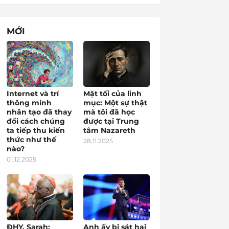
MỚI
Internet và trí
Mặt tối của linh
thông minh
mục: Một sự thật
nhân tạo đã thay
mà tôi đã học
đổi cách chúng
được tại Trung
ta tiếp thu kiến
tâm Nazareth
thức như thế
28.11.2025
nào?
01.12.2025
ĐHY. Sarah:
Anh ấy bị sát hại