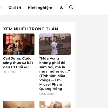
i
Giải trí
Kinh nghiệm
XEM NHIỀU TRONG TUẦN
Carl Jung: Cuộc
“Mùa Vọng
sống thực sự bắt
không phải để
đầu từ tuổi 40
sám hối, mà là
mùa mừng vui…”
10.01.2025
(Tĩnh tâm Mùa
Vọng) — Lm.
Micael Phạm
Quang Hồng
08.12.2018