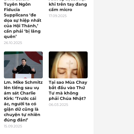
Tuyên Ngôn
khi trên tay đang
Fiducia
cầm micro
Supplicans ‘đe
17.09.2025
dọa sự hiệp nhất
của Hội Thánh,’
cần phải ‘bị lãng
quên’
26.10.2025
Lm. Mike Schmitz
Tại sao Mùa Chay
lên tiếng sau vụ
bắt đầu vào Thứ
ám sát Charlie
Tư mà không
Kirk: ‘Trước cái
phải Chúa Nhật?
ác, người ta có
06.03.2025
giận dữ cũng là
chuyện tự nhiên
đúng đắn!’
15.09.2025