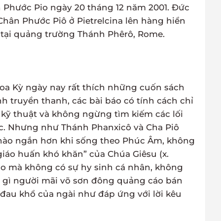
 Phước Pio ngày 20 tháng 12 năm 2001. Đức
Chân Phước Piô ở Pietrelcina lên hàng hiển
 tại quảng trường Thánh Phêrô, Rome.
Hoa Kỳ ngày nay rất thích những cuốn sách
 truyền thanh, các bài báo có tính cách chỉ
 kỹ thuật và không ngừng tìm kiếm các lối
 lực. Nhưng như Thánh Phanxicô và Cha Piô
 nào ngắn hơn khi sống theo Phúc Âm, không
iáo huấn khó khăn” của Chúa Giêsu (x.
iáo mà không có sự hy sinh cá nhân, không
c gì người mãi võ sơn đông quảng cáo bán
ự đau khổ của ngài như đáp ứng với lời kêu