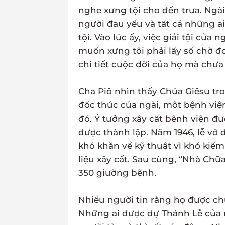
nghe xưng tội cho đến trưa. Ngài
người đau yếu và tất cả những ai 
tội. Vào lúc ấy, việc giải tội của
muốn xưng tội phải lấy số chờ đợ
chi tiết cuộc đời của họ mà chưa b
Cha Piô nhìn thấy Chúa Giêsu tr
đốc thúc của ngài, một bệnh việ
đó. Ý tưởng xây cất bệnh viện đ
được thành lập. Năm 1946, lễ vỡ đ
khó khăn về kỹ thuật vì khó kiế
liệu xây cất. Sau cùng, “Nhà Chữ
350 giường bệnh.
Nhiều người tin rằng họ được ch
Những ai được dự Thánh Lễ của 