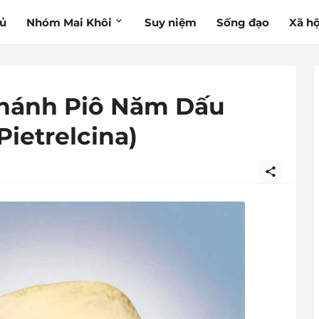
hủ
Nhóm Mai Khôi
Suy niệm
Sống đạo
Xã hộ
Thánh Piô Năm Dấu
Pietrelcina)