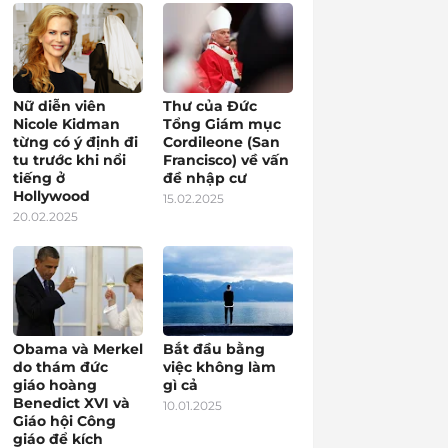
Nữ diễn viên
Thư của Đức
Nicole Kidman
Tổng Giám mục
từng có ý định đi
Cordileone (San
tu trước khi nổi
Francisco) về vấn
tiếng ở
đề nhập cư
Hollywood
15.02.2025
20.02.2025
Obama và Merkel
Bắt đầu bằng
do thám đức
việc không làm
giáo hoàng
gì cả
Benedict XVI và
10.01.2025
Giáo hội Công
giáo để kích