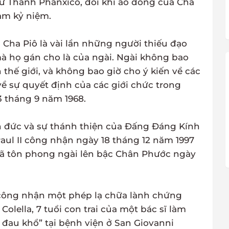
hư Thánh Phanxicô, đôi khi áo dòng của Cha
làm kỷ niệm.
Cha Piô là vài lần những người thiếu đạo
mà họ gán cho là của ngài. Ngài không bao
ên thế giới, và không bao giờ cho ý kiến về các
ề sự quyết định của các giới chức trong
3 tháng 9 năm 1968.
n đức và sự thánh thiện của Đấng Đáng Kính
ul II công nhận ngày 18 tháng 12 năm 1997
ã tôn phong ngài lên bậc Chân Phước ngày
 công nhận một phép lạ chữa lành chứng
olella, 7 tuổi con trai của một bác sĩ làm
 đau khổ” tại bệnh viện ở San Giovanni