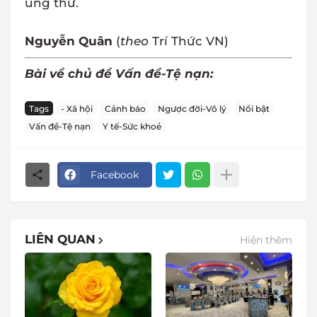
ung thư.
Nguyễn Quân
(
theo
Trí Thức VN)
Bài về chủ đề Vấn đề-Tệ nạn:
Tags
- Xã hội
Cảnh báo
Ngược đời-Vô lý
Nổi bật
Vấn đề-Tệ nạn
Y tế-Sức khoẻ
Facebook
LIÊN QUAN
Hiện thêm