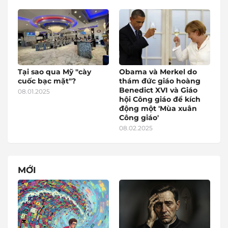
Tại sao qua Mỹ "cày
Obama và Merkel do
cuốc bạc mặt"?
thám đức giáo hoàng
Benedict XVI và Giáo
08.01.2025
hội Công giáo để kích
động một 'Mùa xuân
Công giáo'
08.02.2025
MỚI