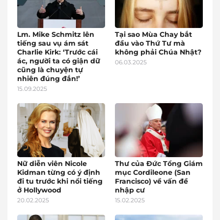
Lm. Mike Schmitz lên
Tại sao Mùa Chay bắt
tiếng sau vụ ám sát
đầu vào Thứ Tư mà
Charlie Kirk: ‘Trước cái
không phải Chúa Nhật?
ác, người ta có giận dữ
06.03.2025
cũng là chuyện tự
nhiên đúng đắn!’
15.09.2025
Nữ diễn viên Nicole
Thư của Đức Tổng Giám
Kidman từng có ý định
mục Cordileone (San
đi tu trước khi nổi tiếng
Francisco) về vấn đề
ở Hollywood
nhập cư
20.02.2025
15.02.2025