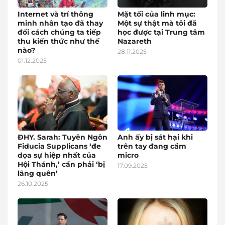
Internet và trí thông
Mặt tối của linh mục:
minh nhân tạo đã thay
Một sự thật mà tôi đã
đổi cách chúng ta tiếp
học được tại Trung tâm
thu kiến thức như thế
Nazareth
nào?
28.11.2025
01.12.2025
ĐHY. Sarah: Tuyên Ngôn
Anh ấy bị sát hại khi
Fiducia Supplicans ‘đe
trên tay đang cầm
dọa sự hiệp nhất của
micro
Hội Thánh,’ cần phải ‘bị
17.09.2025
lãng quên’
26.10.2025