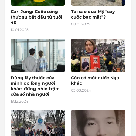
Carl Jung: Cuộc sống
Tại sao qua Mỹ "cày
thực sự bắt đầu từ tuổi
cuốc bạc mặt"?
40
08.01.2025
10.01.2025
Đừng lấy thước của
Còn có một nước Nga
mình đo lòng người
khác
khác, đừng nhìn trộm
03.03.2024
cửa sổ nhà người
19.12.2024