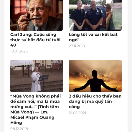
Carl Jung: Cuộc sống
Lòng tốt và cái kết bất
thực sự bắt đầu từ tuổi
ngờ!
40
27.11.2018
10.01.2025
“Mùa Vọng không phải
3 dấu hiệu cho thấy bạn
để sám hối, mà là mùa
đang bị ma quỷ tấn
mừng vui…” (Tĩnh tâm
công
Mùa Vọng) — Lm.
12.05.2021
Micael Phạm Quang
Hồng
08.12.2018