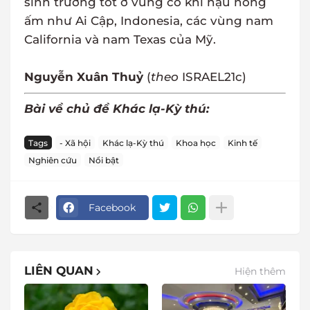
sinh trưởng tốt ở vùng có khí hậu nóng
ấm như Ai Cập, Indonesia, các vùng nam
California và nam Texas của Mỹ.
Nguyễn Xuân Thuỷ
(
theo
ISRAEL21c)
Bài về chủ đề Khác lạ-Kỳ thú:
Tags
- Xã hội
Khác lạ-Kỳ thú
Khoa học
Kinh tế
Nghiên cứu
Nổi bật
Facebook
LIÊN QUAN
Hiện thêm