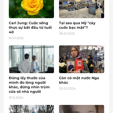
Carl Jung: Cuộc sống
Tại sao qua Mỹ "cày
thực sự bắt đầu từ tuổi
cuốc bạc mặt"?
40
08.01.2025
10.01.2025
Đừng lấy thước của
Còn có một nước Nga
mình đo lòng người
khác
khác, đừng nhìn trộm
03.03.2024
cửa sổ nhà người
19.12.2024