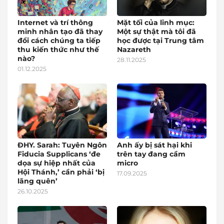
Internet và trí thông
Mặt tối của linh mục:
minh nhân tạo đã thay
Một sự thật mà tôi đã
đổi cách chúng ta tiếp
học được tại Trung tâm
thu kiến thức như thế
Nazareth
nào?
28.11.2025
01.12.2025
ĐHY. Sarah: Tuyên Ngôn
Anh ấy bị sát hại khi
Fiducia Supplicans ‘đe
trên tay đang cầm
dọa sự hiệp nhất của
micro
Hội Thánh,’ cần phải ‘bị
17.09.2025
lãng quên’
26.10.2025