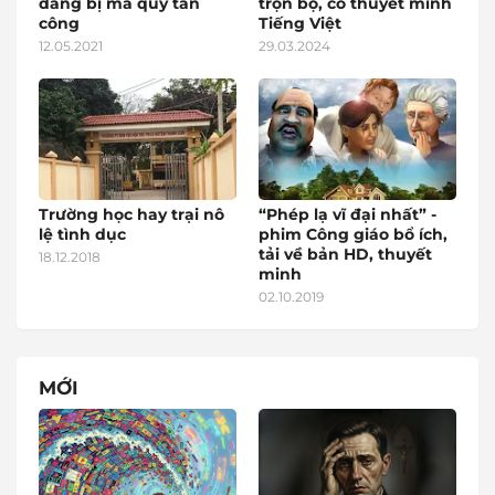
đang bị ma quỷ tấn
trọn bộ, có thuyết minh
công
Tiếng Việt
12.05.2021
29.03.2024
Trường học hay trại nô
“Phép lạ vĩ đại nhất” -
lệ tình dục
phim Công giáo bổ ích,
tải về bản HD, thuyết
18.12.2018
minh
02.10.2019
MỚI