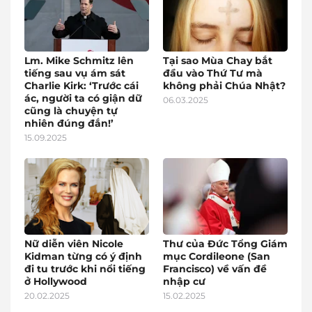
Lm. Mike Schmitz lên
Tại sao Mùa Chay bắt
tiếng sau vụ ám sát
đầu vào Thứ Tư mà
Charlie Kirk: ‘Trước cái
không phải Chúa Nhật?
ác, người ta có giận dữ
06.03.2025
cũng là chuyện tự
nhiên đúng đắn!’
15.09.2025
Nữ diễn viên Nicole
Thư của Đức Tổng Giám
Kidman từng có ý định
mục Cordileone (San
đi tu trước khi nổi tiếng
Francisco) về vấn đề
ở Hollywood
nhập cư
20.02.2025
15.02.2025