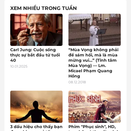
XEM NHIỀU TRONG TUẦN
Carl Jung: Cuộc sống
“Mùa Vọng không phải
thực sự bắt đầu từ tuổi
để sám hối, mà là mùa
40
mừng vui…” (Tĩnh tâm
Mùa Vọng) — Lm.
10.01.2025
Micael Phạm Quang
Hồng
08.12.2018
3 dấu hiệu cho thấy bạn
Phim "Phục sinh", HD,