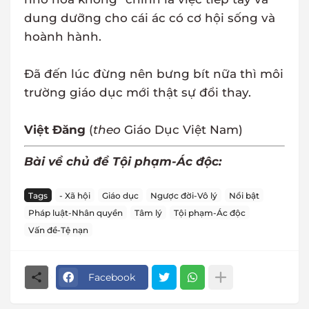
dung dưỡng cho cái ác có cơ hội sống và
hoành hành.
Đã đến lúc đừng nên bưng bít nữa thì môi
trường giáo dục mới thật sự đổi thay.
Việt Đăng
(
theo
Giáo Dục Việt Nam)
Bài về chủ đề Tội phạm-Ác độc:
Tags
- Xã hội
Giáo dục
Ngược đời-Vô lý
Nổi bật
Pháp luật-Nhân quyền
Tâm lý
Tội phạm-Ác độc
Vấn đề-Tệ nạn
Facebook