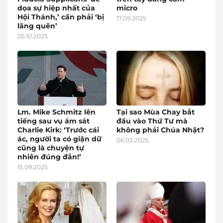
dọa sự hiệp nhất của
micro
Hội Thánh,’ cần phải ‘bị
17.09.2025
lãng quên’
26.10.2025
Lm. Mike Schmitz lên
Tại sao Mùa Chay bắt
tiếng sau vụ ám sát
đầu vào Thứ Tư mà
Charlie Kirk: ‘Trước cái
không phải Chúa Nhật?
ác, người ta có giận dữ
06.03.2025
cũng là chuyện tự
nhiên đúng đắn!’
15.09.2025