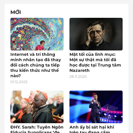
MỚI
Internet và trí thông
Mặt tối của linh mục:
minh nhân tạo đã thay
Một sự thật mà tôi đã
đổi cách chúng ta tiếp
học được tại Trung tâm
thu kiến thức như thế
Nazareth
nào?
28.11.2025
01.12.2025
ĐHY. Sarah: Tuyên Ngôn
Anh ấy bị sát hại khi
Fiducia Supplicans ‘đe
trên tay đang cầm