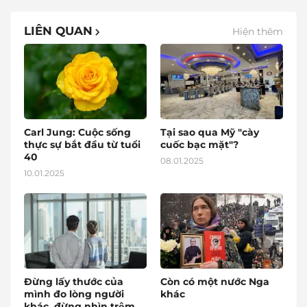
LIÊN QUAN
Hiện thêm
Carl Jung: Cuộc sống
Tại sao qua Mỹ "cày
thực sự bắt đầu từ tuổi
cuốc bạc mặt"?
40
08.01.2025
10.01.2025
Đừng lấy thước của
Còn có một nước Nga
mình đo lòng người
khác
khác, đừng nhìn trộm