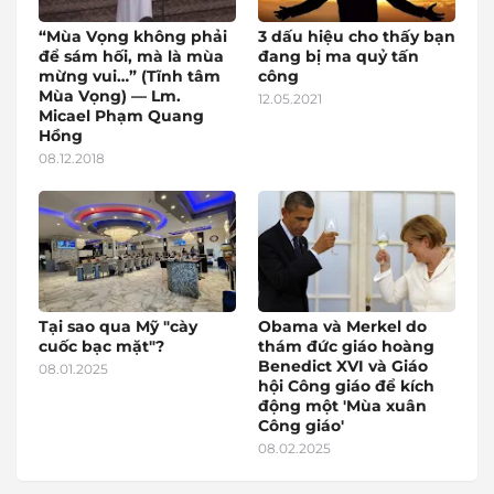
“Mùa Vọng không phải
3 dấu hiệu cho thấy bạn
để sám hối, mà là mùa
đang bị ma quỷ tấn
mừng vui…” (Tĩnh tâm
công
Mùa Vọng) — Lm.
12.05.2021
Micael Phạm Quang
Hồng
08.12.2018
Tại sao qua Mỹ "cày
Obama và Merkel do
cuốc bạc mặt"?
thám đức giáo hoàng
Benedict XVI và Giáo
08.01.2025
hội Công giáo để kích
động một 'Mùa xuân
Công giáo'
08.02.2025