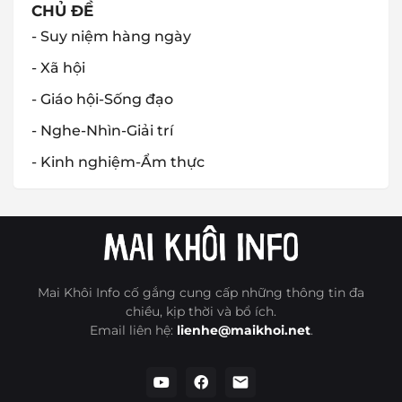
CHỦ ĐỀ
- Suy niệm hàng ngày
- Xã hội
- Giáo hội-Sống đạo
- Nghe-Nhìn-Giải trí
- Kinh nghiệm-Ẩm thực
Mai Khôi Info cố gắng cung cấp những thông tin đa
chiều, kịp thời và bổ ích.
Email liên hệ:
lienhe@maikhoi.net
.