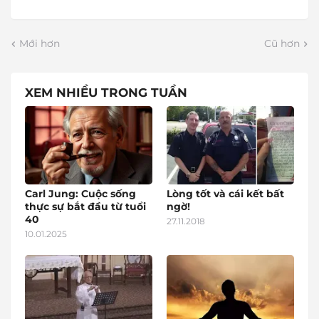
Mới hơn
Cũ hơn
XEM NHIỀU TRONG TUẦN
Carl Jung: Cuộc sống
Lòng tốt và cái kết bất
thực sự bắt đầu từ tuổi
ngờ!
40
27.11.2018
10.01.2025