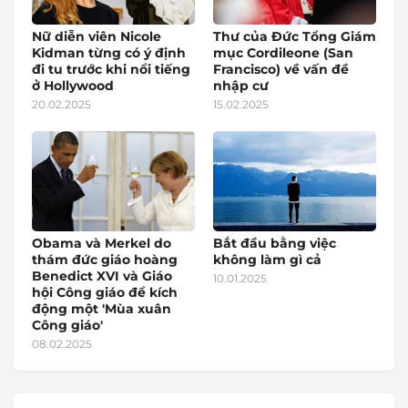
Nữ diễn viên Nicole
Thư của Đức Tổng Giám
Kidman từng có ý định
mục Cordileone (San
đi tu trước khi nổi tiếng
Francisco) về vấn đề
ở Hollywood
nhập cư
20.02.2025
15.02.2025
Obama và Merkel do
Bắt đầu bằng việc
thám đức giáo hoàng
không làm gì cả
Benedict XVI và Giáo
10.01.2025
hội Công giáo để kích
động một 'Mùa xuân
Công giáo'
08.02.2025