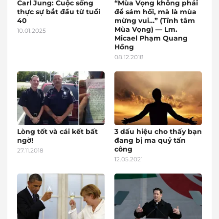
Carl Jung: Cuộc sống
“Mùa Vọng không phải
thực sự bắt đầu từ tuổi
để sám hối, mà là mùa
40
mừng vui…” (Tĩnh tâm
Mùa Vọng) — Lm.
10.01.2025
Micael Phạm Quang
Hồng
08.12.2018
Lòng tốt và cái kết bất
3 dấu hiệu cho thấy bạn
ngờ!
đang bị ma quỷ tấn
công
27.11.2018
12.05.2021