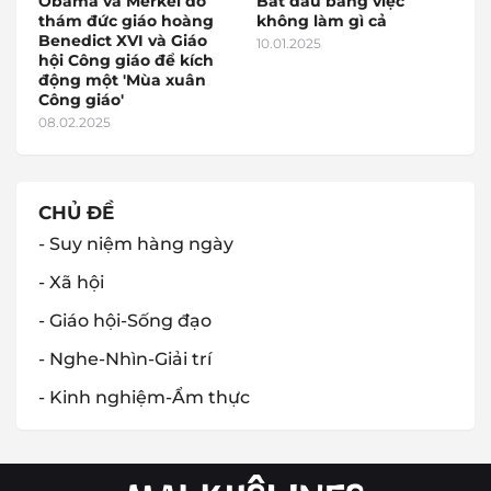
Obama và Merkel do
Bắt đầu bằng việc
thám đức giáo hoàng
không làm gì cả
Benedict XVI và Giáo
10.01.2025
hội Công giáo để kích
động một 'Mùa xuân
Công giáo'
08.02.2025
CHỦ ĐỀ
- Suy niệm hàng ngày
- Xã hội
- Giáo hội-Sống đạo
- Nghe-Nhìn-Giải trí
- Kinh nghiệm-Ẩm thực