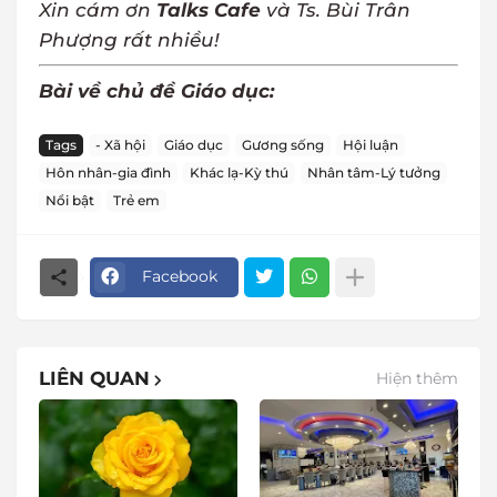
Xin cám ơn
Talks Cafe
và Ts. Bùi Trân
Phượng rất nhiều!
Bài về chủ đề Giáo dục:
Tags
- Xã hội
Giáo dục
Gương sống
Hội luận
Hôn nhân-gia đình
Khác lạ-Kỳ thú
Nhân tâm-Lý tưởng
Nổi bật
Trẻ em
Facebook
LIÊN QUAN
Hiện thêm