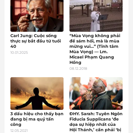
Carl Jung: Cuộc sống
“Mùa Vọng không phải
thực sự bắt đầu từ tuổi
để sám hối, mà là mùa
40
mừng vui…” (Tĩnh tâm
Mùa Vọng) — Lm.
10.01.2025
Micael Phạm Quang
Hồng
08.12.2018
3 dấu hiệu cho thấy bạn
ĐHY. Sarah: Tuyên Ngôn
đang bị ma quỷ tấn
Fiducia Supplicans ‘đe
công
dọa sự hiệp nhất của
Hội Thánh,’ cần phải ‘bị
12.05.2021