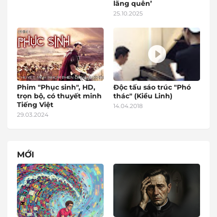
lãng quên’
25.10.2025
Phim "Phục sinh", HD,
Độc tấu sáo trúc "Phó
trọn bộ, có thuyết minh
thác" (Kiều Linh)
Tiếng Việt
14.04.2018
29.03.2024
MỚI