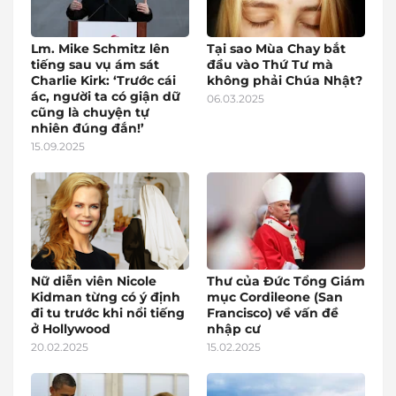
Lm. Mike Schmitz lên
Tại sao Mùa Chay bắt
tiếng sau vụ ám sát
đầu vào Thứ Tư mà
Charlie Kirk: ‘Trước cái
không phải Chúa Nhật?
ác, người ta có giận dữ
06.03.2025
cũng là chuyện tự
nhiên đúng đắn!’
15.09.2025
Nữ diễn viên Nicole
Thư của Đức Tổng Giám
Kidman từng có ý định
mục Cordileone (San
đi tu trước khi nổi tiếng
Francisco) về vấn đề
ở Hollywood
nhập cư
20.02.2025
15.02.2025