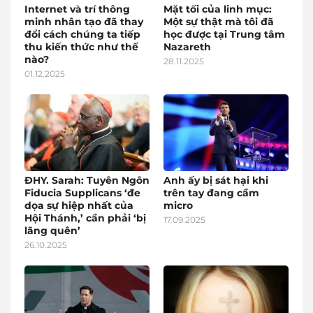
Internet và trí thông
Mặt tối của linh mục:
minh nhân tạo đã thay
Một sự thật mà tôi đã
đổi cách chúng ta tiếp
học được tại Trung tâm
thu kiến thức như thế
Nazareth
nào?
28.11.2025
01.12.2025
ĐHY. Sarah: Tuyên Ngôn
Anh ấy bị sát hại khi
Fiducia Supplicans ‘đe
trên tay đang cầm
dọa sự hiệp nhất của
micro
Hội Thánh,’ cần phải ‘bị
17.09.2025
lãng quên’
26.10.2025