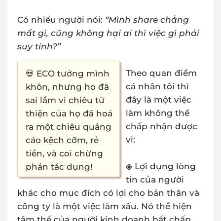
Có nhiều người nói:
“Mình share chẳng
mất gì, cũng không hại ai thì việc gì phải
suy tính?”
Theo quan điểm
💀 ECO tưởng mình
cá nhân tôi thì
khôn, nhưng họ đã
đây là một việc
sai lầm vì chiêu từ
làm không thể
thiện của họ đã hoá
chấp nhận được
ra một chiêu quảng
vì:
cáo kệch cỡm, rẻ
tiền, và coi chừng
◈ Lợi dụng lòng
phản tác dụng!
tin của người
khác cho mục đích có lợi cho bản thân và
công ty là một việc làm xấu. Nó thể hiện
tâm thế của người kinh doanh bất chấp