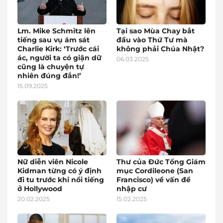
Lm. Mike Schmitz lên
Tại sao Mùa Chay bắt
tiếng sau vụ ám sát
đầu vào Thứ Tư mà
Charlie Kirk: ‘Trước cái
không phải Chúa Nhật?
ác, người ta có giận dữ
06.03.2025
cũng là chuyện tự
nhiên đúng đắn!’
15.09.2025
Nữ diễn viên Nicole
Thư của Đức Tổng Giám
Kidman từng có ý định
mục Cordileone (San
đi tu trước khi nổi tiếng
Francisco) về vấn đề
ở Hollywood
nhập cư
20.02.2025
15.02.2025