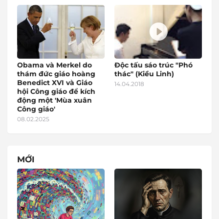
Obama và Merkel do
Độc tấu sáo trúc "Phó
thám đức giáo hoàng
thác" (Kiều Linh)
Benedict XVI và Giáo
14.04.2018
hội Công giáo để kích
động một 'Mùa xuân
Công giáo'
08.02.2025
MỚI