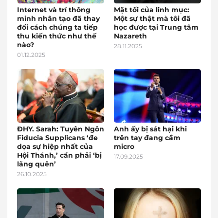
Internet và trí thông
Mặt tối của linh mục:
minh nhân tạo đã thay
Một sự thật mà tôi đã
đổi cách chúng ta tiếp
học được tại Trung tâm
thu kiến thức như thế
Nazareth
nào?
28.11.2025
01.12.2025
ĐHY. Sarah: Tuyên Ngôn
Anh ấy bị sát hại khi
Fiducia Supplicans ‘đe
trên tay đang cầm
dọa sự hiệp nhất của
micro
Hội Thánh,’ cần phải ‘bị
17.09.2025
lãng quên’
26.10.2025