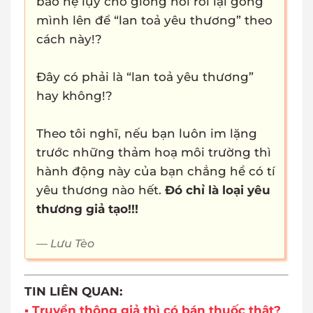
bao hệ lụy cho giống nòi rồi lại gồng
mình lên để “lan toả yêu thương” theo
cách này!?
Đây có phải là “lan toả yêu thương”
hay không!?
Theo tôi nghĩ, nếu bạn luôn im lặng
trước những thảm hoạ môi trường thì
hành động này của bạn chẳng hề có tí
yêu thương nào hết.
Đó chỉ là loại yêu
thương giả tạo!!!
Lưu Tèo
TIN LIÊN QUAN:
▪ Truyền thông giả thì có bán thuốc thật?