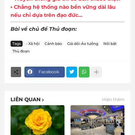
▪ Chẳng hệ thống nào bền vững dài lâu
nếu chỉ dựa trên đạo đức…
Bài về chủ đề Thủ đoạn:
Tags
- Xã hội
Cảnh báo
Giả dối-Ảo tưởng
Nổi bật
Thủ đoạn
Facebook
LIÊN QUAN
Hiện thêm