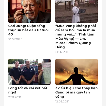
Carl Jung: Cuộc sống
“Mùa Vọng không phải
thực sự bắt đầu từ tuổi
để sám hối, mà là mùa
40
mừng vui…” (Tĩnh tâm
Mùa Vọng) — Lm.
10.01.2025
Micael Phạm Quang
Hồng
08.12.2018
Lòng tốt và cái kết bất
3 dấu hiệu cho thấy bạn
ngờ!
đang bị ma quỷ tấn
công
27.11.2018
12.05.2021