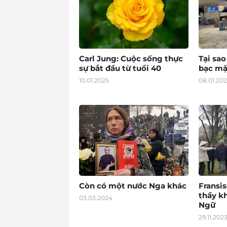
Carl Jung: Cuộc sống thực
Tại sa
sự bắt đầu từ tuổi 40
bạc mặ
10.01.2025
08.01.20
Còn có một nước Nga khác
Fransis
thầy k
03.03.2024
Ngữ
29.11.202