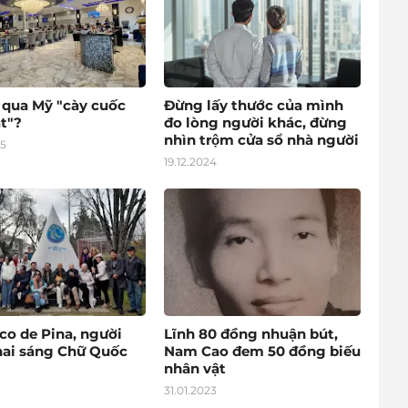
o qua Mỹ "cày cuốc
Đừng lấy thước của mình
t"?
đo lòng người khác, đừng
nhìn trộm cửa sổ nhà người
25
19.12.2024
co de Pina, người
Lĩnh 80 đồng nhuận bút,
hai sáng Chữ Quốc
Nam Cao đem 50 đồng biếu
nhân vật
3
31.01.2023