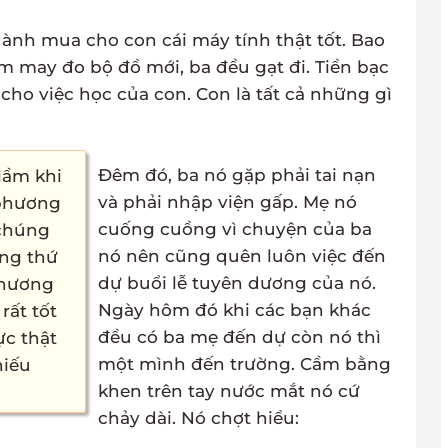
ành mua cho con cái máy tính thật tốt. Bao
m may đo bộ đồ mới, ba đều gạt đi. Tiền bạc
ho việc học của con. Con là tất cả những gì
Đêm đó, ba nó gặp phải tai nạn
lầm khi
và phải nhập viện gấp. Mẹ nó
 phương
cuống cuồng vì chuyện của ba
 chúng
nó nên cũng quên luôn việc đến
ững thứ
dự buổi lễ tuyên dương của nó.
 thương
Ngày hôm đó khi các bạn khác
rất tốt
đều có ba mẹ đến dự còn nó thì
ực thật
một mình đến trường. Cầm bằng
hiếu
khen trên tay nước mắt nó cứ
chảy dài. Nó chợt hiểu: