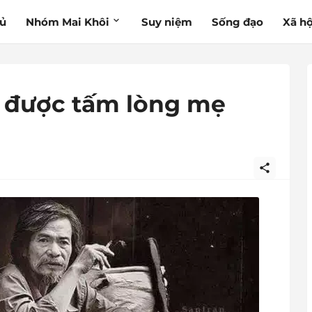
hủ
Nhóm Mai Khôi
Suy niệm
Sống đạo
Xã hộ
u được tấm lòng mẹ