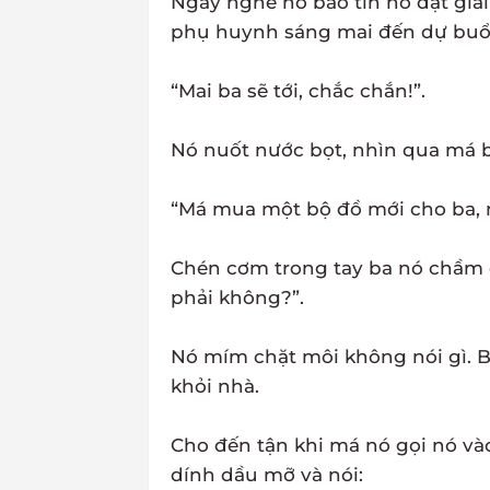
Ngày nghe nó báo tin nó đạt giải
phụ huynh sáng mai đến dự buổi 
“Mai ba sẽ tới, chắc chắn!”.
Nó nuốt nước bọt, nhìn qua má 
“Má mua một bộ đồ mới cho ba,
Chén cơm trong tay ba nó chầm 
phải không?”.
Nó mím chặt môi không nói gì. B
khỏi nhà.
Cho đến tận khi má nó gọi nó và
dính dầu mỡ và nói: