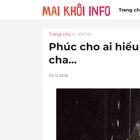
Trang c
Trang chủ
- Xã hội
Phúc cho ai hiể
cha…
03.12.2018