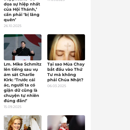
dọa sự hiệp nhất
của Hội Thánh,’
cần phải ‘bị lãng
quên’
26.10.2025
Lm. Mike Schmitz
Tại sao Mùa Chay
lên tiếng sau vụ
bắt đầu vào Thứ
ám sát Charlie
Tư mà không
Kirk: ‘Trước cái
phải Chúa Nhật?
ác, người ta có
06.03.2025
giận dữ cũng là
chuyện tự nhiên
đúng đắn!’
15.09.2025