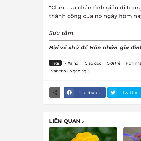
“Chính sự chân tình giản dị tron
thành công của nó ngày hôm nay
Sưu tầm
Bài về chủ đề Hôn nhân-gia đìn
Tags
- Xã hội
Giáo dục
Giới trẻ
Hôn nhâ
Văn thơ - Ngôn ngữ
Facebook
Twitter
LIÊN QUAN