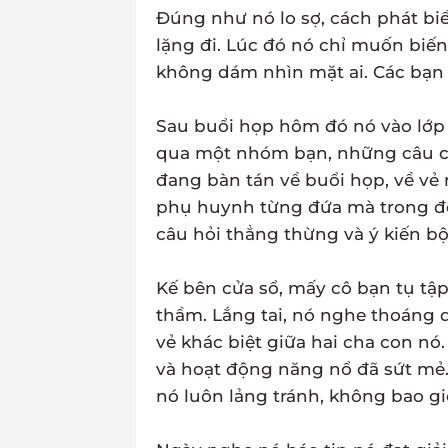
Đúng như nó lo sợ, cách phát bi
lặng đi. Lúc đó nó chỉ muốn biến
không dám nhìn mặt ai. Các bạn 
Sau buổi họp hôm đó nó vào lớp 
qua một nhóm bạn, những câu ch
đang bàn tán về buổi họp, về vẻ
phụ huynh từng đứa mà trong đó
câu hỏi thẳng thừng và ý kiến bộ
Kế bên cửa sổ, mấy cô bạn tụ tập,
thầm. Lắng tai, nó nghe thoáng q
vẻ khác biệt giữa hai cha con nó
và hoạt động năng nổ đã sứt mẻ. 
nó luôn lảng tránh, không bao g