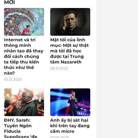
MỚI
Internet và trí
Mặt tối của linh
thông minh
mục: Một sự thật
nhân tạo đã thay
mà tôi đã học
đổi cách chúng
được tại Trung
ta tiếp thu kiến
tâm Nazareth
thức như thế
28.11.2025
nào?
01.12.2025
ĐHY. Sarah:
Anh ấy bị sát hại
Tuyên Ngôn
khi trên tay đang
Fiducia
cầm micro
Supplicans ‘đe
17.09.2025