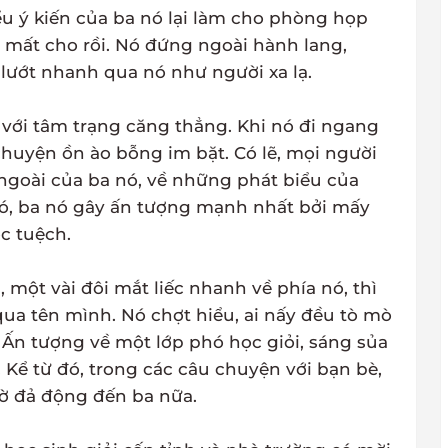
ểu ý kiến của ba nó lại làm cho phòng họp
 mất cho rồi. Nó đứng ngoài hành lang,
lướt nhanh qua nó như người xa lạ.
với tâm trạng căng thẳng. Khi nó đi ngang
uyện ồn ào bỗng im bặt. Có lẽ, mọi người
 ngoài của ba nó, về những phát biểu của
, ba nó gây ấn tượng mạnh nhất bởi mấy
c tuệch.
 một vài đôi mắt liếc nhanh về phía nó, thì
ua tên mình. Nó chợt hiểu, ai nấy đều tò mò
. Ấn tượng về một lớp phó học giỏi, sáng sủa
Kể từ đó, trong các câu chuyện với bạn bè,
iờ đả động đến ba nữa.