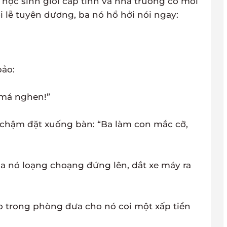
 học sinh giỏi cấp tỉnh và nhà trường có mời
lễ tuyên dương, ba nó hồ hởi nói ngay:
bảo:
 má nghen!”
chậm đặt xuống bàn: “Ba làm con mắc cỡ,
a nó loạng choạng đứng lên, dắt xe máy ra
o trong phòng đưa cho nó coi một xấp tiền