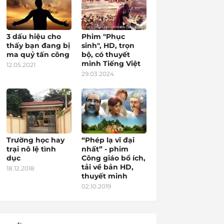
3 dấu hiệu cho
Phim "Phục
thấy bạn đang bị
sinh", HD, trọn
ma quỷ tấn công
bộ, có thuyết
minh Tiếng Việt
12.05.2021
29.03.2024
Trường học hay
“Phép lạ vĩ đại
trại nô lệ tình
nhất” - phim
dục
Công giáo bổ ích,
tải về bản HD,
18.12.2018
thuyết minh
02.10.2019