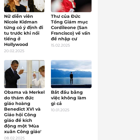
Nữ diễn viên
Thư của Đức
Nicole Kidman
Tổng Giám mục
từng có ý định đi
Cordileone (San
tu trước khi nổi
Francisco) về vấn
tiếng ở
đề nhập cư
Hollywood
15.02.2025
20.02.2025
Obama và Merkel
Bắt đầu bằng
do thám đức
việc không làm
giáo hoàng
gì cả
Benedict XVI và
10.01.2025
Giáo hội Công
giáo để kích
động một 'Mùa
xuân Công giáo'
08.02.2025