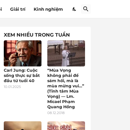
i
Giải trí
Kinh nghiệm
XEM NHIỀU TRONG TUẦN
Carl Jung: Cuộc
“Mùa Vọng
sống thực sự bắt
không phải để
đầu từ tuổi 40
sám hối, mà là
mùa mừng vui…”
10.01.2025
(Tĩnh tâm Mùa
Vọng) — Lm.
Micael Phạm
Quang Hồng
08.12.2018