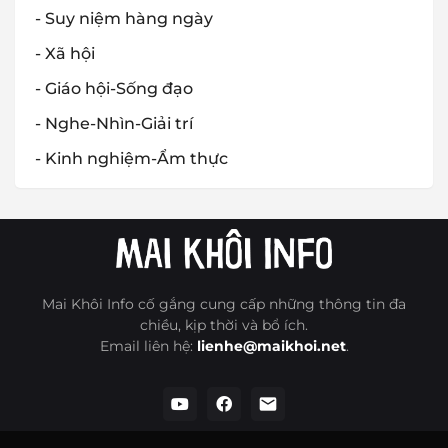
- Suy niệm hàng ngày
- Xã hội
- Giáo hội-Sống đạo
- Nghe-Nhìn-Giải trí
- Kinh nghiệm-Ẩm thực
Mai Khôi Info cố gắng cung cấp những thông tin đa
chiều, kịp thời và bổ ích.
Email liên hệ:
lienhe@maikhoi.net
.