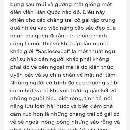
bụng sáu múi và gương mặt giống một
diễn viên Hàn Quốc nào đó. Điều này
khiến cho các chàng trai cô gái tập trung
quá nhiều vào việc nâng cấp sắc đẹp của
mình mà quên đi rằng trí thông minh
cũng là một thứ vũ khí hấp dẫn người
khác giới. “Sapiosexual” là một thuật ngữ
chỉ sự hấp dẫn người khác phái không
phải do vẻ bên ngoài mà là do kiến thức
uyên bác và sự chín chắn về mặt nội tâm.
Những người có trình độ cao thường sẽ bị
cuốn hút và có khuynh hướng gắn kết với
những người hiểu biết rộng, tinh tế, nói
năng lưu loát, hài hước và biết kiềm chế
cảm xúc hơn là những chàng trai cô gái có
vẻ bề ngoài nóng bỏng nhưng sáo rỗng và
nhạt nhẽo chỉ biết ăn chơi. Vì vậy, bên