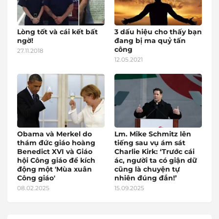
Lòng tốt và cái kết bất
3 dấu hiệu cho thấy bạn
ngờ!
đang bị ma quỷ tấn
công
27.11.2018
12.05.2021
Obama và Merkel do
Lm. Mike Schmitz lên
thám đức giáo hoàng
tiếng sau vụ ám sát
Benedict XVI và Giáo
Charlie Kirk: ‘Trước cái
hội Công giáo để kích
ác, người ta có giận dữ
động một 'Mùa xuân
cũng là chuyện tự
Công giáo'
nhiên đúng đắn!’
08.02.2025
15.09.2025