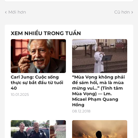
Mới hơn
Cũ hơn
XEM NHIỀU TRONG TUẦN
Carl Jung: Cuộc sống
“Mùa Vọng không phải
thực sự bắt đầu từ tuổi
để sám hối, mà là mùa
40
mừng vui…” (Tĩnh tâm
Mùa Vọng) — Lm.
10.01.2025
Micael Phạm Quang
Hồng
08.12.2018