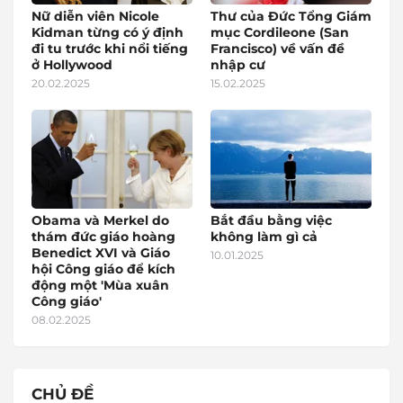
Nữ diễn viên Nicole
Thư của Đức Tổng Giám
Kidman từng có ý định
mục Cordileone (San
đi tu trước khi nổi tiếng
Francisco) về vấn đề
ở Hollywood
nhập cư
20.02.2025
15.02.2025
Obama và Merkel do
Bắt đầu bằng việc
thám đức giáo hoàng
không làm gì cả
Benedict XVI và Giáo
10.01.2025
hội Công giáo để kích
động một 'Mùa xuân
Công giáo'
08.02.2025
CHỦ ĐỀ