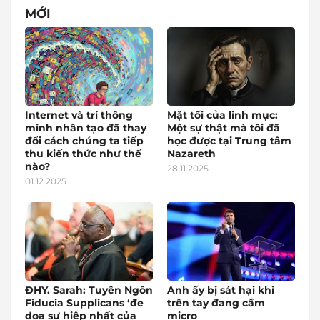
MỚI
Internet và trí thông
Mặt tối của linh mục:
minh nhân tạo đã thay
Một sự thật mà tôi đã
đổi cách chúng ta tiếp
học được tại Trung tâm
thu kiến thức như thế
Nazareth
nào?
28.11.2025
01.12.2025
ĐHY. Sarah: Tuyên Ngôn
Anh ấy bị sát hại khi
Fiducia Supplicans ‘đe
trên tay đang cầm
dọa sự hiệp nhất của
micro