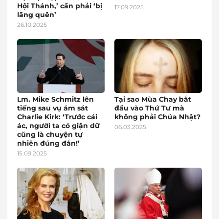
Hội Thánh,’ cần phải ‘bị
17.09.2025
lãng quên’
26.10.2025
Lm. Mike Schmitz lên
Tại sao Mùa Chay bắt
tiếng sau vụ ám sát
đầu vào Thứ Tư mà
Charlie Kirk: ‘Trước cái
không phải Chúa Nhật?
ác, người ta có giận dữ
06.03.2025
cũng là chuyện tự
nhiên đúng đắn!’
15.09.2025