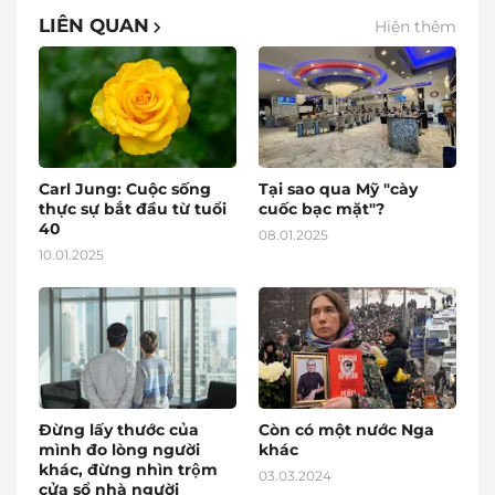
LIÊN QUAN
Hiện thêm
Carl Jung: Cuộc sống
Tại sao qua Mỹ "cày
thực sự bắt đầu từ tuổi
cuốc bạc mặt"?
40
08.01.2025
10.01.2025
Đừng lấy thước của
Còn có một nước Nga
mình đo lòng người
khác
khác, đừng nhìn trộm
03.03.2024
cửa sổ nhà người