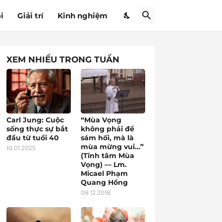
i
Giải trí
Kinh nghiệm
XEM NHIỀU TRONG TUẦN
Carl Jung: Cuộc
“Mùa Vọng
sống thực sự bắt
không phải để
đầu từ tuổi 40
sám hối, mà là
mùa mừng vui…”
10.01.2025
(Tĩnh tâm Mùa
Vọng) — Lm.
Micael Phạm
Quang Hồng
08.12.2018