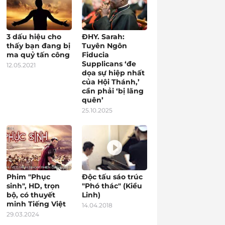
3 dấu hiệu cho
ĐHY. Sarah:
thấy bạn đang bị
Tuyên Ngôn
ma quỷ tấn công
Fiducia
Supplicans ‘đe
12.05.2021
dọa sự hiệp nhất
của Hội Thánh,’
cần phải ‘bị lãng
quên’
25.10.2025
Phim "Phục
Độc tấu sáo trúc
sinh", HD, trọn
"Phó thác" (Kiều
bộ, có thuyết
Linh)
minh Tiếng Việt
14.04.2018
29.03.2024