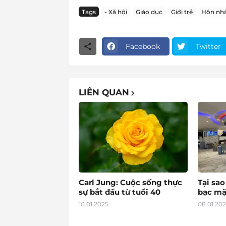
Tags
- Xã hội
Giáo dục
Giới trẻ
Hôn nhâ
Facebook
Twitter
LIÊN QUAN
Carl Jung: Cuộc sống thực
Tại sa
sự bắt đầu từ tuổi 40
bạc mặ
10.01.2025
08.01.20