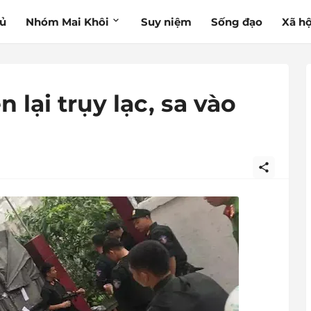
hủ
Nhóm Mai Khôi
Suy niệm
Sống đạo
Xã hộ
 lại trụy lạc, sa vào