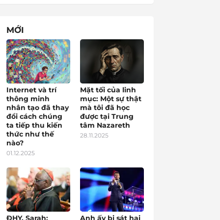
MỚI
Internet và trí
Mặt tối của linh
thông minh
mục: Một sự thật
nhân tạo đã thay
mà tôi đã học
đổi cách chúng
được tại Trung
ta tiếp thu kiến
tâm Nazareth
thức như thế
28.11.2025
nào?
01.12.2025
ĐHY. Sarah:
Anh ấy bị sát hại