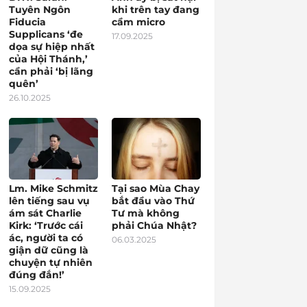
Tuyên Ngôn
khi trên tay đang
Fiducia
cầm micro
Supplicans ‘đe
17.09.2025
dọa sự hiệp nhất
của Hội Thánh,’
cần phải ‘bị lãng
quên’
26.10.2025
Lm. Mike Schmitz
Tại sao Mùa Chay
lên tiếng sau vụ
bắt đầu vào Thứ
ám sát Charlie
Tư mà không
Kirk: ‘Trước cái
phải Chúa Nhật?
ác, người ta có
06.03.2025
giận dữ cũng là
chuyện tự nhiên
đúng đắn!’
15.09.2025