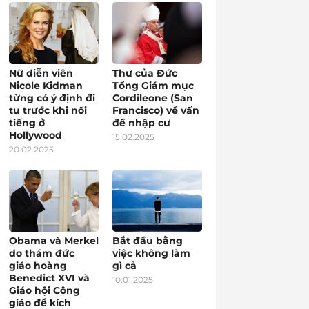
Nữ diễn viên
Thư của Đức
Nicole Kidman
Tổng Giám mục
từng có ý định đi
Cordileone (San
tu trước khi nổi
Francisco) về vấn
tiếng ở
đề nhập cư
Hollywood
15.02.2025
20.02.2025
Obama và Merkel
Bắt đầu bằng
do thám đức
việc không làm
giáo hoàng
gì cả
Benedict XVI và
10.01.2025
Giáo hội Công
giáo để kích