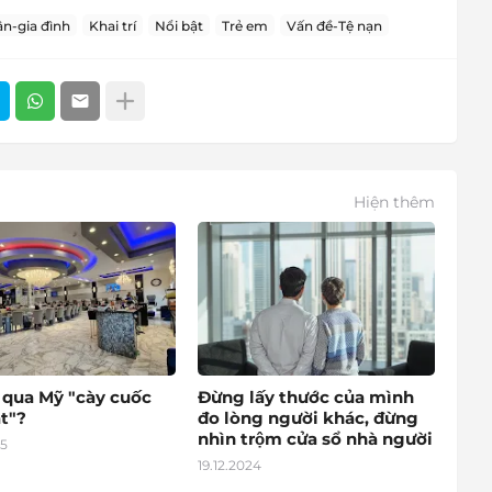
n-gia đình
Khai trí
Nổi bật
Trẻ em
Vấn đề-Tệ nạn
Hiện thêm
o qua Mỹ "cày cuốc
Đừng lấy thước của mình
t"?
đo lòng người khác, đừng
nhìn trộm cửa sổ nhà người
25
19.12.2024