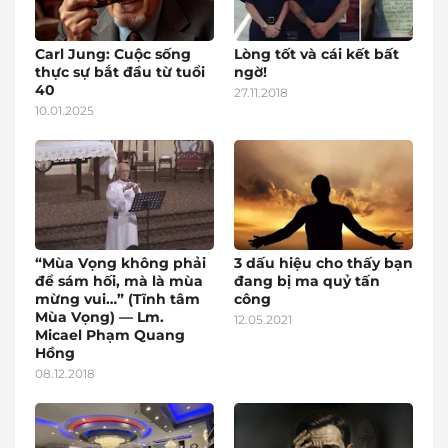
Carl Jung: Cuộc sống
Lòng tốt và cái kết bất
thực sự bắt đầu từ tuổi
ngờ!
40
27.11.2018
10.01.2025
“Mùa Vọng không phải
3 dấu hiệu cho thấy bạn
để sám hối, mà là mùa
đang bị ma quỷ tấn
mừng vui…” (Tĩnh tâm
công
Mùa Vọng) — Lm.
12.05.2021
Micael Phạm Quang
Hồng
08.12.2018