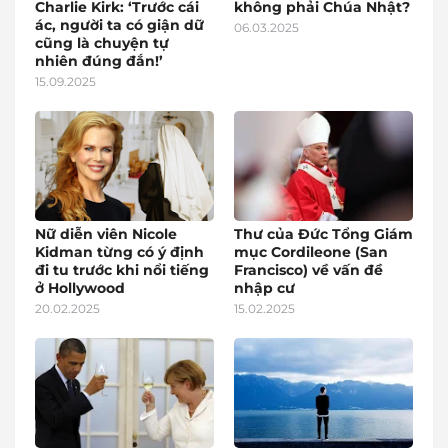
Charlie Kirk: ‘Trước cái
không phải Chúa Nhật?
ác, người ta có giận dữ
06.03.2025
cũng là chuyện tự
nhiên đúng đắn!’
15.09.2025
Nữ diễn viên Nicole
Thư của Đức Tổng Giám
Kidman từng có ý định
mục Cordileone (San
đi tu trước khi nổi tiếng
Francisco) về vấn đề
ở Hollywood
nhập cư
20.02.2025
15.02.2025