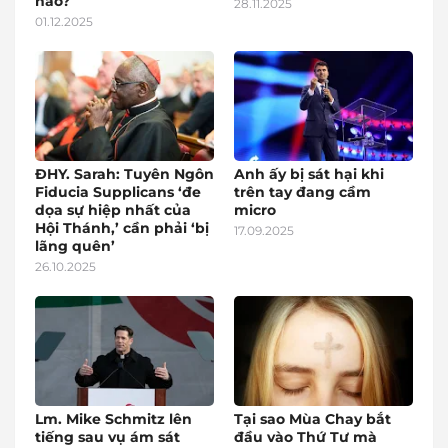
nào?
28.11.2025
01.12.2025
ĐHY. Sarah: Tuyên Ngôn
Anh ấy bị sát hại khi
Fiducia Supplicans ‘đe
trên tay đang cầm
dọa sự hiệp nhất của
micro
Hội Thánh,’ cần phải ‘bị
17.09.2025
lãng quên’
26.10.2025
Lm. Mike Schmitz lên
Tại sao Mùa Chay bắt
tiếng sau vụ ám sát
đầu vào Thứ Tư mà