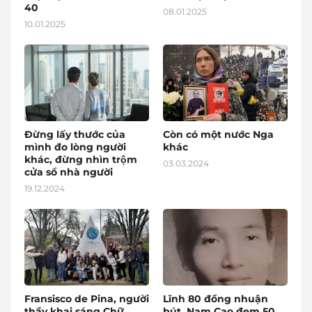
40
08.01.2025
10.01.2025
Đừng lấy thước của
Còn có một nước Nga
mình đo lòng người
khác
khác, đừng nhìn trộm
03.03.2024
cửa sổ nhà người
19.12.2024
Fransisco de Pina, người
Lĩnh 80 đồng nhuận
thầy khai sáng Chữ
bút, Nam Cao đem 50