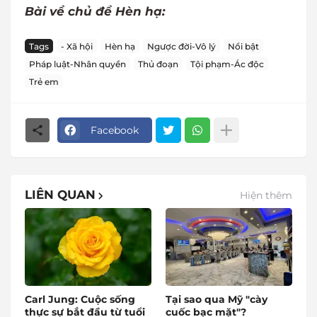
Bài về chủ đề Hèn hạ:
Tags
- Xã hội
Hèn hạ
Ngược đời-Vô lý
Nổi bật
Pháp luật-Nhân quyền
Thủ đoạn
Tội phạm-Ác độc
Trẻ em
Facebook
LIÊN QUAN
Hiện thêm
Carl Jung: Cuộc sống
Tại sao qua Mỹ "cày
thực sự bắt đầu từ tuổi
cuốc bạc mặt"?