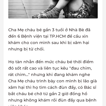
Cha Mẹ cháu bé gần 3 tuổi ở Nhà Bè đã
đến 6 Bệnh viện tại TP.HCM để cầu xin
khám cho con mình sau khi bị xâm hại
nhưng bị từ chối.
Họ tàn nhẫn đến mức cháu bé thời điểm
đó sốt rất cao và liên tục kêu "đau chim,
rát chim..." nhưng khi đang khám nghe
Cha Mẹ cháu trình bày con mình bị lão già
xâm hại thì họ tìm cách đùn đẩy, có Bác sĩ
bắt cháu bé chờ từ gần 2 giờ đồng hồ
nhưng không khám rồi đùn đẩy qua bệnh