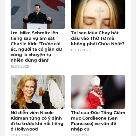
Lm. Mike Schmitz lên
Tại sao Mùa Chay bắt
tiếng sau vụ ám sát
đầu vào Thứ Tư mà
Charlie Kirk: ‘Trước cái
không phải Chúa Nhật?
ác, người ta có giận dữ
06.03.2025
cũng là chuyện tự
nhiên đúng đắn!’
15.09.2025
Nữ diễn viên Nicole
Thư của Đức Tổng Giám
Kidman từng có ý định
mục Cordileone (San
đi tu trước khi nổi tiếng
Francisco) về vấn đề
ở Hollywood
nhập cư
20.02.2025
15.02.2025