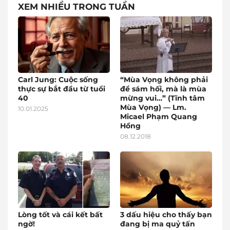
XEM NHIỀU TRONG TUẦN
Carl Jung: Cuộc sống
“Mùa Vọng không phải
thực sự bắt đầu từ tuổi
để sám hối, mà là mùa
40
mừng vui…” (Tĩnh tâm
Mùa Vọng) — Lm.
10.01.2025
Micael Phạm Quang
Hồng
08.12.2018
Lòng tốt và cái kết bất
3 dấu hiệu cho thấy bạn
ngờ!
đang bị ma quỷ tấn