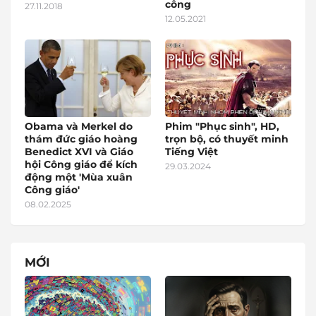
công
27.11.2018
12.05.2021
Obama và Merkel do
Phim "Phục sinh", HD,
thám đức giáo hoàng
trọn bộ, có thuyết minh
Benedict XVI và Giáo
Tiếng Việt
hội Công giáo để kích
29.03.2024
động một 'Mùa xuân
Công giáo'
08.02.2025
MỚI