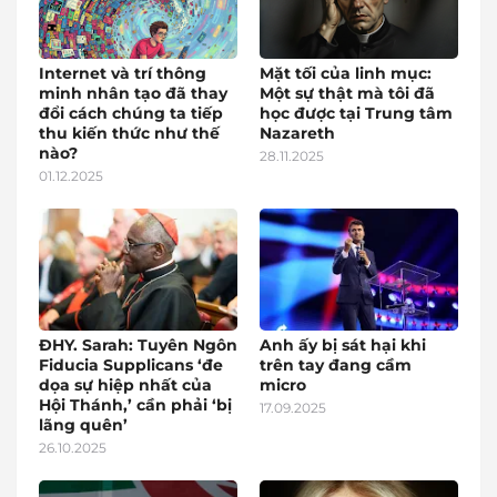
Internet và trí thông
Mặt tối của linh mục:
minh nhân tạo đã thay
Một sự thật mà tôi đã
đổi cách chúng ta tiếp
học được tại Trung tâm
thu kiến thức như thế
Nazareth
nào?
28.11.2025
01.12.2025
ĐHY. Sarah: Tuyên Ngôn
Anh ấy bị sát hại khi
Fiducia Supplicans ‘đe
trên tay đang cầm
dọa sự hiệp nhất của
micro
Hội Thánh,’ cần phải ‘bị
17.09.2025
lãng quên’
26.10.2025