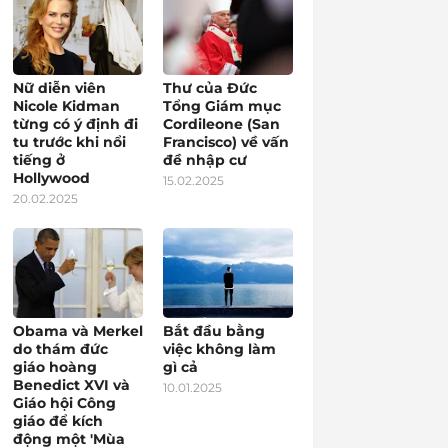
Nữ diễn viên
Thư của Đức
Nicole Kidman
Tổng Giám mục
từng có ý định đi
Cordileone (San
tu trước khi nổi
Francisco) về vấn
tiếng ở
đề nhập cư
Hollywood
15.02.2025
20.02.2025
Obama và Merkel
Bắt đầu bằng
do thám đức
việc không làm
giáo hoàng
gì cả
Benedict XVI và
10.01.2025
Giáo hội Công
giáo để kích
động một 'Mùa