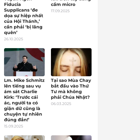
Fiducia
cầm micro
Supplicans ‘đe
17.09.2025
dọa sự hiệp nhất
của Hội Thánh,’
cần phải ‘bị lãng
quên’
26.10.2025
Lm. Mike Schmitz
Tại sao Mùa Chay
lên tiếng sau vụ
bắt đầu vào Thứ
ám sát Charlie
Tư mà không
Kirk: ‘Trước cái
phải Chúa Nhật?
ác, người ta có
06.03.2025
giận dữ cũng là
chuyện tự nhiên
đúng đắn!’
15.09.2025