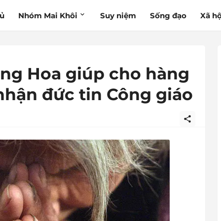
hủ
Nhóm Mai Khôi
Suy niệm
Sống đạo
Xã hộ
ung Hoa giúp cho hàng
nhận đức tin Công giáo