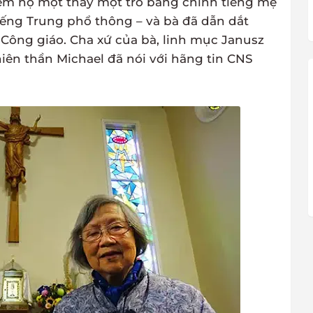
èm họ một thầy một trò bằng chính tiếng mẹ
iếng Trung phổ thông – và bà đã dẫn dắt
 Công giáo. Cha xứ của bà, linh mục Janusz
iên thần Michael đã nói với hãng tin CNS