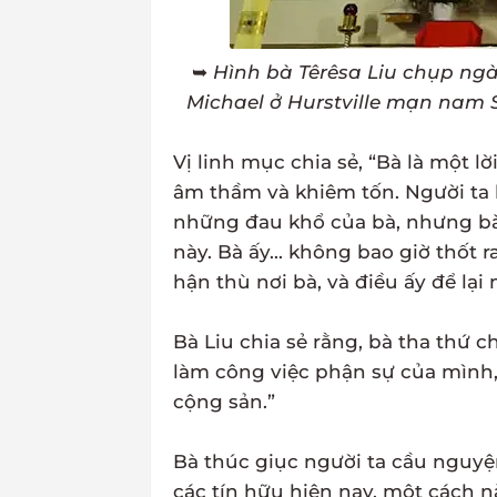
➥
Hình bà Têrêsa Liu chụp ngà
Michael ở Hurstville mạn nam S
Vị linh mục chia sẻ, “Bà là một l
âm thầm và khiêm tốn. Người ta 
những đau khổ của bà, nhưng b
này. Bà ấy... không bao giờ thốt 
hận thù nơi bà, và điều ấy để lại
Bà Liu chia sẻ rằng, bà tha thứ c
làm công việc phận sự của mình
cộng sản.”
Bà thúc giục người ta cầu nguyệ
các tín hữu hiện nay, một cách nà