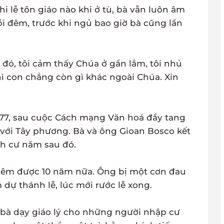
 lễ tôn giáo nào khi ở tù, bà vẫn luôn âm
 đêm, trước khi ngủ bao giờ bà cũng lần
i đó, tôi cảm thấy Chúa ở gần lắm, tôi nhủ
thì con chẳng còn gì khác ngoài Chúa. Xin
77, sau cuộc Cách mạng Văn hoá đầy tang
 với Tây phương. Bà và ông Gioan Bosco kết
nh cư năm sau đó.
thêm được 10 năm nữa. Ông bị một cơn đau
dự thánh lễ, lúc mới rước lễ xong.
, bà dạy giáo lý cho những người nhập cư