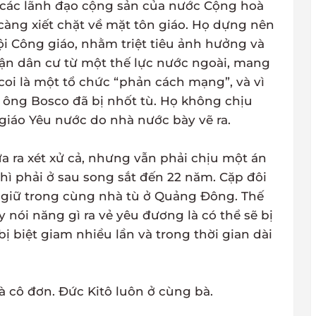
 các lãnh đạo cộng sản của nước Cộng hoà
àng xiết chặt về mặt tôn giáo. Họ dựng nên
i Công giáo, nhằm triệt tiêu ảnh hưởng và
ận dân cư từ một thế lực nước ngoài, mang
coi là một tổ chức “phản cách mạng”, và vì
 ông Bosco đã bị nhốt tù. Họ không chịu
 giáo Yêu nước do nhà nước bày vẽ ra.
a ra xét xử cả, nhưng vẫn phải chịu một án
hì phải ở sau song sắt đến 22 năm. Cặp đôi
 giữ trong cùng nhà tù ở Quảng Đông. Thế
nói năng gì ra vẻ yêu đương là có thể sẽ bị
ị biệt giam nhiều lần và trong thời gian dài
bà cô đơn. Đức Kitô luôn ở cùng bà.