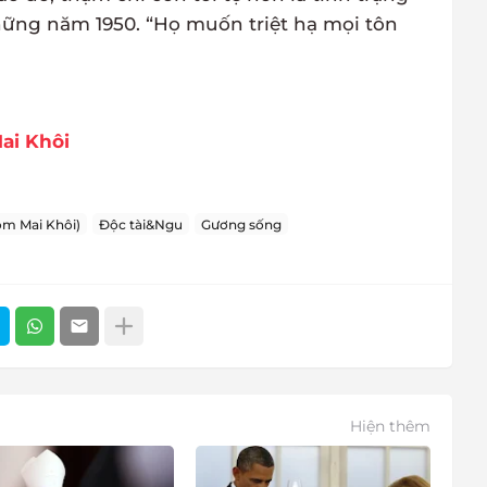
hững năm 1950. “Họ muốn triệt hạ mọi tôn
ai Khôi
m Mai Khôi)
Độc tài&Ngu
Gương sống
Hiện thêm