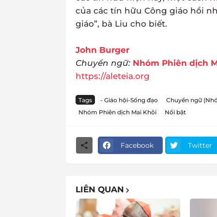
của các tín hữu Công giáo hồi n
giáo”, bà Liu cho biết.
John Burger
Chuyển ngữ:
Nhóm Phiên dịch M
https://aleteia.org
Tags
- Giáo hội-Sống đạo
Chuyển ngữ (Nhó
Nhóm Phiên dịch Mai Khôi
Nổi bật
Facebook
Twitter
LIÊN QUAN