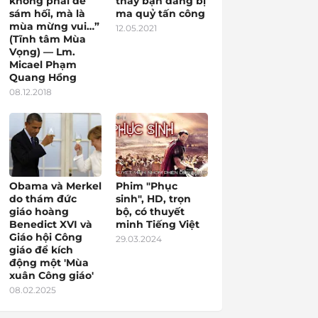
không phải để
thấy bạn đang bị
sám hối, mà là
ma quỷ tấn công
mùa mừng vui…”
12.05.2021
(Tĩnh tâm Mùa
Vọng) — Lm.
Micael Phạm
Quang Hồng
08.12.2018
Obama và Merkel
Phim "Phục
do thám đức
sinh", HD, trọn
giáo hoàng
bộ, có thuyết
Benedict XVI và
minh Tiếng Việt
Giáo hội Công
29.03.2024
giáo để kích
động một 'Mùa
xuân Công giáo'
08.02.2025