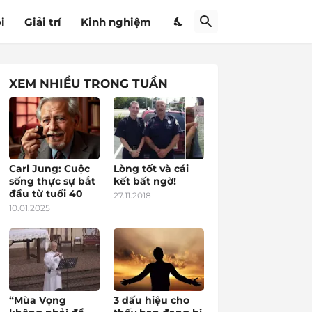
i
Giải trí
Kinh nghiệm
XEM NHIỀU TRONG TUẦN
Carl Jung: Cuộc
Lòng tốt và cái
sống thực sự bắt
kết bất ngờ!
đầu từ tuổi 40
27.11.2018
10.01.2025
“Mùa Vọng
3 dấu hiệu cho