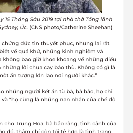
y 15 Tháng Sáu 2019 tại nhà thờ Tổng lãnh
ydney, Úc.
(CNS photo/Catherine Sheehan)
ời chứng đức tin thuyết phục, nhưng lại rất
biết về quá khứ, những kinh nghiệm và
à không bao giờ khoe khoang về những điều
ra những lời chua cay báo thù. Không có gì là
 một ấn tượng lớn lao nơi người khác.”
ho những người kết án tù bà, bà bảo, họ chỉ
, và “họ cũng là những nạn nhận của chế độ
n cho Trung Hoa, bà bảo rằng, tình cảnh của
o đó, thậm chí còn tồi tệ hơn là tình trạng