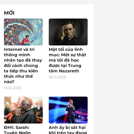
MỚI
Internet và trí
Mặt tối của linh
thông minh
mục: Một sự thật
nhân tạo đã thay
mà tôi đã học
đổi cách chúng
được tại Trung
ta tiếp thu kiến
tâm Nazareth
thức như thế
28.11.2025
nào?
01.12.2025
ĐHY. Sarah:
Anh ấy bị sát hại
Tuyên Ngôn
khi trên tay đang