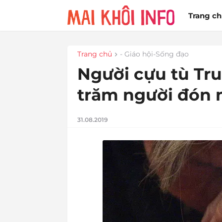
Trang c
Trang chủ
- Giáo hội-Sống đạo
Người cựu tù Tr
trăm người đón 
31.08.2019