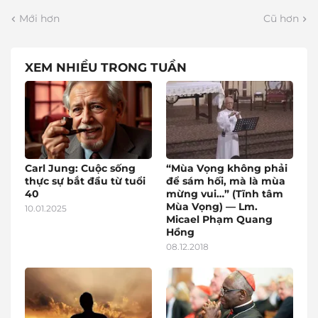
Mới hơn
Cũ hơn
XEM NHIỀU TRONG TUẦN
Carl Jung: Cuộc sống
“Mùa Vọng không phải
thực sự bắt đầu từ tuổi
để sám hối, mà là mùa
40
mừng vui…” (Tĩnh tâm
Mùa Vọng) — Lm.
10.01.2025
Micael Phạm Quang
Hồng
08.12.2018