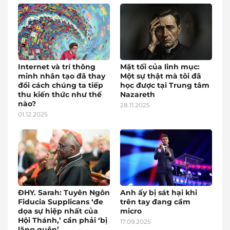
Internet và trí thông
Mặt tối của linh mục:
minh nhân tạo đã thay
Một sự thật mà tôi đã
đổi cách chúng ta tiếp
học được tại Trung tâm
thu kiến thức như thế
Nazareth
nào?
28.11.2025
01.12.2025
ĐHY. Sarah: Tuyên Ngôn
Anh ấy bị sát hại khi
Fiducia Supplicans ‘đe
trên tay đang cầm
dọa sự hiệp nhất của
micro
Hội Thánh,’ cần phải ‘bị
17.09.2025
lãng quên’