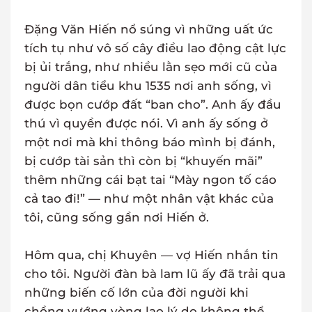
Đặng Văn Hiến nổ súng vì những uất ức
tích tụ như vô số cây điều lao động cật lực
bị ủi trắng, như nhiều lằn sẹo mới cũ của
người dân tiểu khu 1535 nơi anh sống, vì
được bọn cướp đất “ban cho”. Anh ấy đầu
thú vì quyền được nói. Vì anh ấy sống ở
một nơi mà khi thông báo mình bị đánh,
bị cướp tài sản thì còn bị “khuyến mãi”
thêm những cái bạt tai “Mày ngon tố cáo
cả tao đi!” — như một nhân vật khác của
tôi, cũng sống gần nơi Hiến ở.
Hôm qua, chị Khuyên — vợ Hiến nhắn tin
cho tôi. Người đàn bà lam lũ ấy đã trải qua
những biến cố lớn của đời người khi
chồng vướng vòng lao lý do không thể