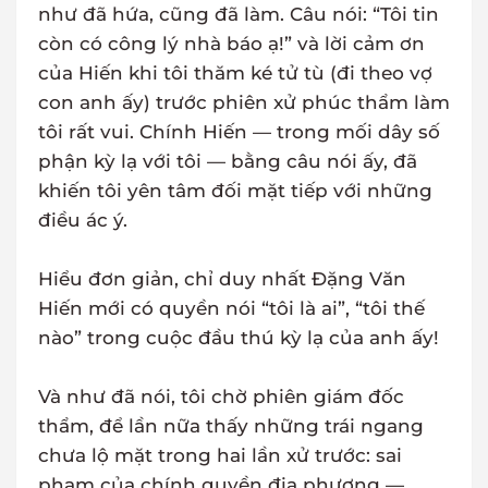
như đã hứa, cũng đã làm. Câu nói: “Tôi tin
còn có công lý nhà báo ạ!” và lời cảm ơn
của Hiến khi tôi thăm ké tử tù (đi theo vợ
con anh ấy) trước phiên xử phúc thẩm làm
tôi rất vui. Chính Hiến — trong mối dây số
phận kỳ lạ với tôi — bằng câu nói ấy, đã
khiến tôi yên tâm đối mặt tiếp với những
điều ác ý.
Hiểu đơn giản, chỉ duy nhất Đặng Văn
Hiến mới có quyền nói “tôi là ai”, “tôi thế
nào” trong cuộc đầu thú kỳ lạ của anh ấy!
Và như đã nói, tôi chờ phiên giám đốc
thẩm, để lần nữa thấy những trái ngang
chưa lộ mặt trong hai lần xử trước: sai
phạm của chính quyền địa phương —