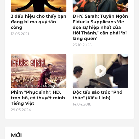
3 dấu hiệu cho thấy bạn
ĐHY. Sarah: Tuyên Ngôn
đang bị ma quỷ tấn
Fiducia Supplicans ‘đe
công
dọa sự hiệp nhất của
Hội Thánh,’ cần phải ‘bị
12.05.2021
lãng quên’
25.10.2025
Phim "Phục sinh", HD,
Độc tấu sáo trúc "Phó
trọn bộ, có thuyết minh
thác" (Kiều Linh)
Tiếng Việt
14.04.2018
29.03.2024
MỚI