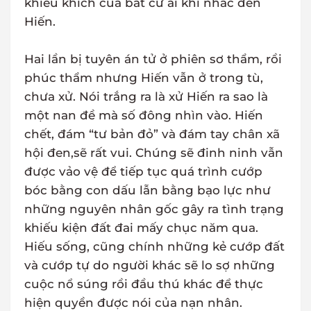
khiêu khích của bất cứ ai khi nhắc đến
Hiến.
Hai lần bị tuyên án tử ở phiên sơ thẩm, rồi
phúc thẩm nhưng Hiến vẫn ở trong tù,
chưa xử. Nói trắng ra là xử Hiến ra sao là
một nan đề mà số đông nhìn vào. Hiến
chết, đám “tư bản đỏ” và đám tay chân xã
hội đen,sẽ rất vui. Chúng sẽ đinh ninh vẫn
được vảo vệ để tiếp tục quá trình cướp
bóc bằng con dấu lẫn bằng bạo lực như
những nguyên nhân gốc gây ra tình trạng
khiếu kiện đất đai mấy chục năm qua.
Hiếu sống, cũng chính những kẻ cướp đất
và cướp tự do người khác sẽ lo sợ những
cuộc nổ súng rồi đầu thú khác để thực
hiện quyền được nói của nạn nhân.