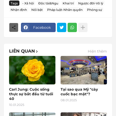
Tags
- Xã hội
Độc tài&Ngu
Khai trí
Ngược đời-Vô lý
Nhận định
Nổi bật
Pháp luật-Nhân quyền
Phóng sự
Facebook
LIÊN QUAN
Hiện thêm
Carl Jung: Cuộc sống
Tại sao qua Mỹ "cày
thực sự bắt đầu từ tuổi
cuốc bạc mặt"?
40
08.01.2025
10.01.2025