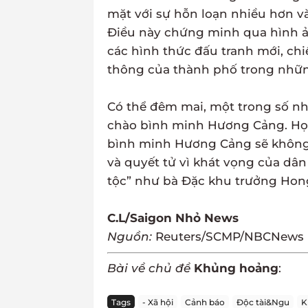
mặt với sự hỗn loạn nhiều hơn v
Điều này chứng minh qua hình ả
các hình thức đấu tranh mới, chi
thông của thành phố trong nhữn
Có thể đêm mai, một trong số n
chào bình minh Hương Cảng. Họ 
bình minh Hương Cảng sẽ không
và quyết tử vì khát vọng của dân
tộc” như bà Đặc khu trưởng Hong
C.L/Saigon Nhỏ News
Nguồn:
Reuters/SCMP/NBCNews
Bài về chủ đề
Khủng hoảng
:
Tags
- Xã hội
Cảnh báo
Độc tài&Ngu
K