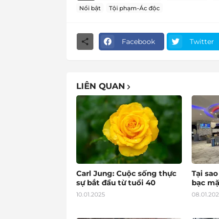
Nổi bật
Tội phạm-Ác độc
Facebook
Twitter
LIÊN QUAN
Carl Jung: Cuộc sống thực
Tại sa
sự bắt đầu từ tuổi 40
bạc mặ
10.01.2025
08.01.20