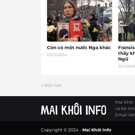
Còn có một nước Nga khác
Fransis
thầy k
03.03.2024
Ngữ
29.11.202
Mới hơn
Mai Khôi 
và bổ ích.
Email liê
Copyright © 2024 -
Mai Khôi Info