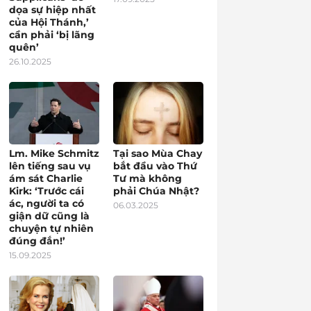
dọa sự hiệp nhất
của Hội Thánh,’
cần phải ‘bị lãng
quên’
26.10.2025
Lm. Mike Schmitz
Tại sao Mùa Chay
lên tiếng sau vụ
bắt đầu vào Thứ
ám sát Charlie
Tư mà không
Kirk: ‘Trước cái
phải Chúa Nhật?
ác, người ta có
06.03.2025
giận dữ cũng là
chuyện tự nhiên
đúng đắn!’
15.09.2025