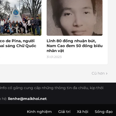
co de Pina, người
Lĩnh 80 đồng nhuận bút,
hai sáng Chữ Quốc
Nam Cao đem 50 đồng biếu
nhân vật
3
31.01.2023
Cũ hơn
Info cố gắng cung cấp những thông tin đa chiều, kịp thời
n hệ:
lienhe@maikhoi.net
.
Kinh nghiệm
Giải trí
Xã hội
Sống đạo