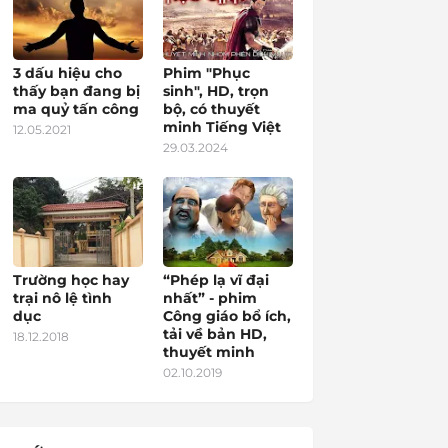
3 dấu hiệu cho
Phim "Phục
thấy bạn đang bị
sinh", HD, trọn
ma quỷ tấn công
bộ, có thuyết
minh Tiếng Việt
12.05.2021
29.03.2024
Trường học hay
“Phép lạ vĩ đại
trại nô lệ tình
nhất” - phim
dục
Công giáo bổ ích,
tải về bản HD,
18.12.2018
thuyết minh
02.10.2019