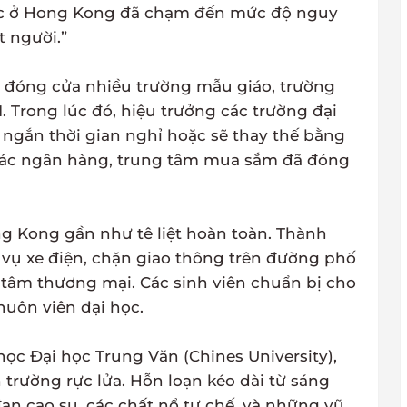
 lực ở Hong Kong đã chạm đến mức độ nguy
t người.”
 đóng cửa nhiều trường mẫu giáo, trường
1. Trong lúc đó, hiệu trưởng các trường đại
 ngắn thời gian nghỉ hoặc sẽ thay thế bằng
 Các ngân hàng, trung tâm mua sắm đã đóng
 Kong gần như tê liệt hoàn toàn. Thành
 vụ xe điện, chặn giao thông trên đường phố
 tâm thương mại. Các sinh viên chuẩn bị cho
huôn viên đại học.
 học Đại học Trung Văn (Chines University),
 trường rực lửa. Hỗn loạn kéo dài từ sáng
ạn cao su, các chất nổ tự chế, và những vũ