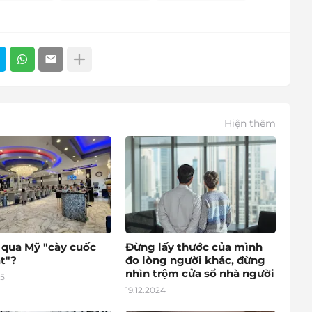
Hiện thêm
o qua Mỹ "cày cuốc
Đừng lấy thước của mình
t"?
đo lòng người khác, đừng
nhìn trộm cửa sổ nhà người
25
19.12.2024