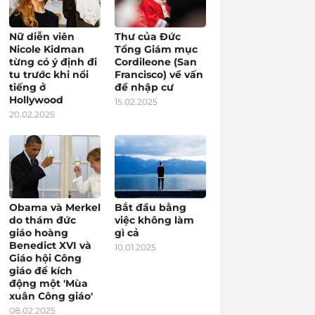
Nữ diễn viên
Thư của Đức
Nicole Kidman
Tổng Giám mục
từng có ý định đi
Cordileone (San
tu trước khi nổi
Francisco) về vấn
tiếng ở
đề nhập cư
Hollywood
15.02.2025
20.02.2025
Obama và Merkel
Bắt đầu bằng
do thám đức
việc không làm
giáo hoàng
gì cả
Benedict XVI và
10.01.2025
Giáo hội Công
giáo để kích
động một 'Mùa
xuân Công giáo'
08.02.2025