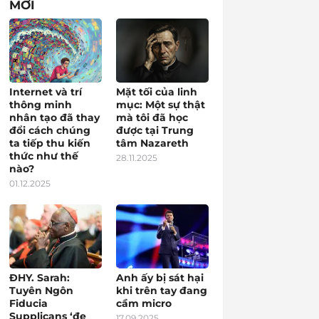
MỚI
Internet và trí
Mặt tối của linh
thông minh
mục: Một sự thật
nhân tạo đã thay
mà tôi đã học
đổi cách chúng
được tại Trung
ta tiếp thu kiến
tâm Nazareth
thức như thế
28.11.2025
nào?
01.12.2025
ĐHY. Sarah:
Anh ấy bị sát hại
Tuyên Ngôn
khi trên tay đang
Fiducia
cầm micro
Supplicans ‘đe
17.09.2025