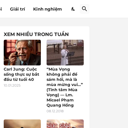
i
Giải trí
Kinh nghiệm
XEM NHIỀU TRONG TUẦN
Carl Jung: Cuộc
“Mùa Vọng
sống thực sự bắt
không phải để
đầu từ tuổi 40
sám hối, mà là
mùa mừng vui…”
10.01.2025
(Tĩnh tâm Mùa
Vọng) — Lm.
Micael Phạm
Quang Hồng
08.12.2018