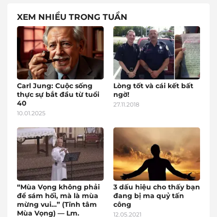
XEM NHIỀU TRONG TUẦN
Carl Jung: Cuộc sống
Lòng tốt và cái kết bất
thực sự bắt đầu từ tuổi
ngờ!
40
27.11.2018
10.01.2025
“Mùa Vọng không phải
3 dấu hiệu cho thấy bạn
để sám hối, mà là mùa
đang bị ma quỷ tấn
mừng vui…” (Tĩnh tâm
công
Mùa Vọng) — Lm.
12.05.2021