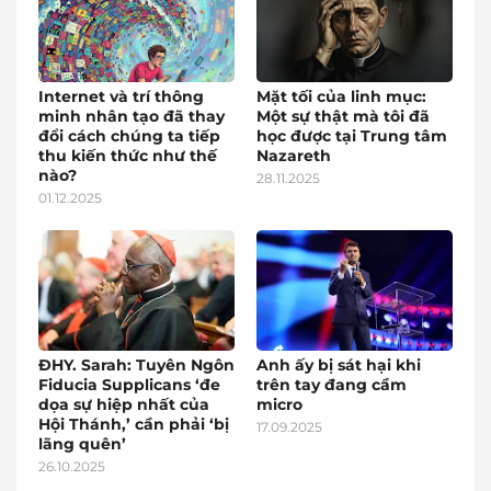
Internet và trí thông
Mặt tối của linh mục:
minh nhân tạo đã thay
Một sự thật mà tôi đã
đổi cách chúng ta tiếp
học được tại Trung tâm
thu kiến thức như thế
Nazareth
nào?
28.11.2025
01.12.2025
ĐHY. Sarah: Tuyên Ngôn
Anh ấy bị sát hại khi
Fiducia Supplicans ‘đe
trên tay đang cầm
dọa sự hiệp nhất của
micro
Hội Thánh,’ cần phải ‘bị
17.09.2025
lãng quên’
26.10.2025