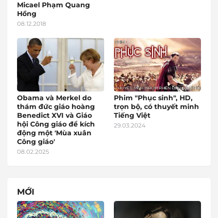
Micael Phạm Quang
Hồng
08.12.2018
Obama và Merkel do
Phim "Phục sinh", HD,
thám đức giáo hoàng
trọn bộ, có thuyết minh
Benedict XVI và Giáo
Tiếng Việt
hội Công giáo để kích
29.03.2024
động một 'Mùa xuân
Công giáo'
08.02.2025
MỚI