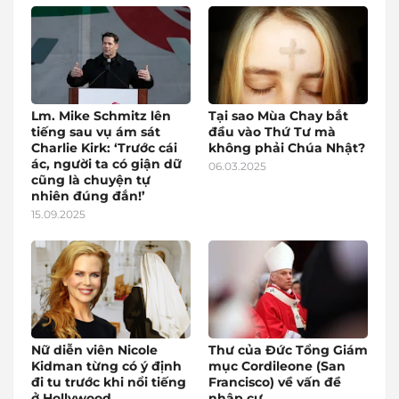
Lm. Mike Schmitz lên
Tại sao Mùa Chay bắt
tiếng sau vụ ám sát
đầu vào Thứ Tư mà
Charlie Kirk: ‘Trước cái
không phải Chúa Nhật?
ác, người ta có giận dữ
06.03.2025
cũng là chuyện tự
nhiên đúng đắn!’
15.09.2025
Nữ diễn viên Nicole
Thư của Đức Tổng Giám
Kidman từng có ý định
mục Cordileone (San
đi tu trước khi nổi tiếng
Francisco) về vấn đề
ở Hollywood
nhập cư