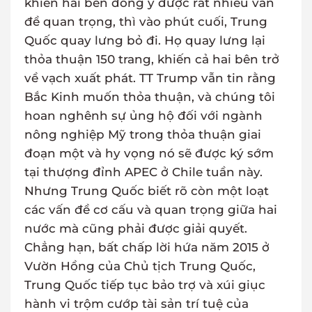
khiến hai bên đồng ý được rất nhiều vấn
đề quan trọng, thì vào phút cuối, Trung
Quốc quay lưng bỏ đi. Họ quay lưng lại
thỏa thuận 150 trang, khiến cả hai bên trở
về vạch xuất phát. TT Trump vẫn tin rằng
Bắc Kinh muốn thỏa thuận, và chúng tôi
hoan nghênh sự ủng hộ đối với ngành
nông nghiệp Mỹ trong thỏa thuận giai
đoạn một và hy vọng nó sẽ được ký sớm
tại thượng đỉnh APEC ở Chile tuần này.
Nhưng Trung Quốc biết rõ còn một loạt
các vấn đề cơ cấu và quan trọng giữa hai
nước mà cũng phải được giải quyết.
Chẳng hạn, bất chấp lời hứa năm 2015 ở
Vườn Hồng của Chủ tịch Trung Quốc,
Trung Quốc tiếp tục bảo trợ và xúi giục
hành vi trộm cướp tài sản trí tuệ của