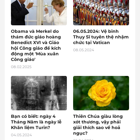
Obama và Merkel do
06.05.2024: Vệ binh
thám đức giáo hoàng
Thụy Sĩ tuyên thệ nhậm
Benedict XVI và Giáo
chức tại Vatican
hội Công giáo để kích
08.05.2024
động một 'Mùa xuân
Công giáo'
08.02.2025
Bạn có biết: ngày 4
Thiên Chúa giàu lòng
Tháng Năm là ngày lễ
xót thương, vậy phải
Khăn liệm Turin?
giải thích sao về hoả
ngục?
04.05.2024