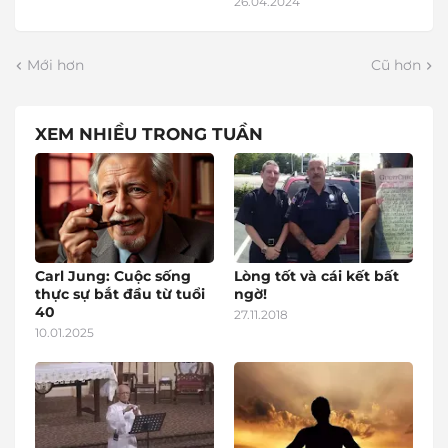
26.04.2024
Mới hơn
Cũ hơn
XEM NHIỀU TRONG TUẦN
Carl Jung: Cuộc sống
Lòng tốt và cái kết bất
thực sự bắt đầu từ tuổi
ngờ!
40
27.11.2018
10.01.2025