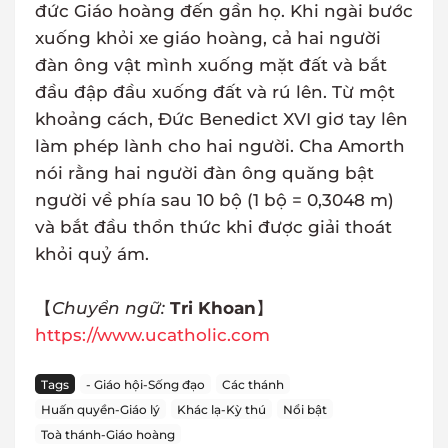
đức Giáo hoàng đến gần họ. Khi ngài bước
xuống khỏi xe giáo hoàng, cả hai người
đàn ông vật mình xuống mặt đất và bắt
đầu đập đầu xuống đất và rú lên. Từ một
khoảng cách, Đức Benedict XVI giơ tay lên
làm phép lành cho hai người. Cha Amorth
nói rằng hai người đàn ông quăng bật
người về phía sau 10 bộ (1 bộ = 0,3048 m)
và bắt đầu thổn thức khi được giải thoát
khỏi quỷ ám.
【
Chuyển ngữ:
Tri Khoan
】
https://www.ucatholic.com
Tags
- Giáo hội-Sống đạo
Các thánh
Huấn quyền-Giáo lý
Khác lạ-Kỳ thú
Nổi bật
Toà thánh-Giáo hoàng