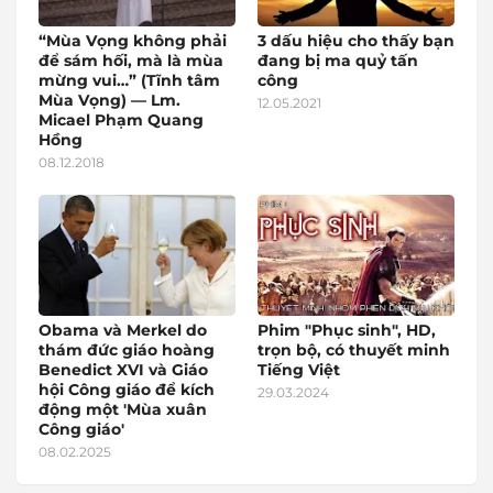
“Mùa Vọng không phải
3 dấu hiệu cho thấy bạn
để sám hối, mà là mùa
đang bị ma quỷ tấn
mừng vui…” (Tĩnh tâm
công
Mùa Vọng) — Lm.
12.05.2021
Micael Phạm Quang
Hồng
08.12.2018
Obama và Merkel do
Phim "Phục sinh", HD,
thám đức giáo hoàng
trọn bộ, có thuyết minh
Benedict XVI và Giáo
Tiếng Việt
hội Công giáo để kích
29.03.2024
động một 'Mùa xuân
Công giáo'
08.02.2025