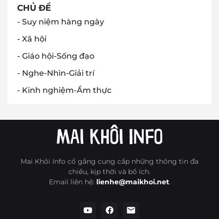
CHỦ ĐỀ
- Suy niệm hàng ngày
- Xã hội
- Giáo hội-Sống đạo
- Nghe-Nhìn-Giải trí
- Kinh nghiệm-Ẩm thực
Mai Khôi Info cố gắng cung cấp những thông tin đa
chiều, kịp thời và bổ ích.
Email liên hệ:
lienhe@maikhoi.net
.