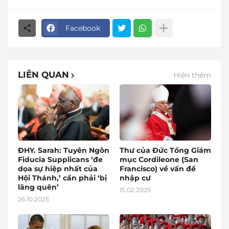
Facebook
LIÊN QUAN
Hiện thêm
ĐHY. Sarah: Tuyên Ngôn
Thư của Đức Tổng Giám
Fiducia Supplicans ‘đe
mục Cordileone (San
dọa sự hiệp nhất của
Francisco) về vấn đề
Hội Thánh,’ cần phải ‘bị
nhập cư
lãng quên’
15.02.2025
26.10.2025