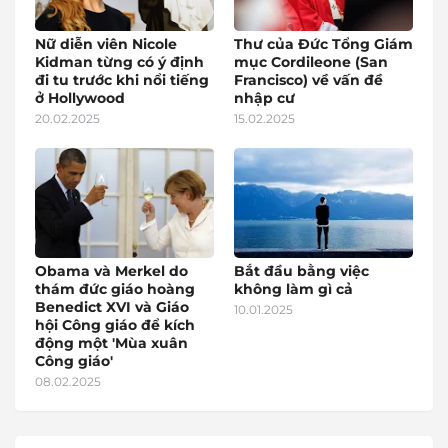
Nữ diễn viên Nicole
Thư của Đức Tổng Giám
Kidman từng có ý định
mục Cordileone (San
đi tu trước khi nổi tiếng
Francisco) về vấn đề
ở Hollywood
nhập cư
20.02.2025
15.02.2025
Obama và Merkel do
Bắt đầu bằng việc
thám đức giáo hoàng
không làm gì cả
Benedict XVI và Giáo
10.01.2025
hội Công giáo để kích
động một 'Mùa xuân
Công giáo'
08.02.2025