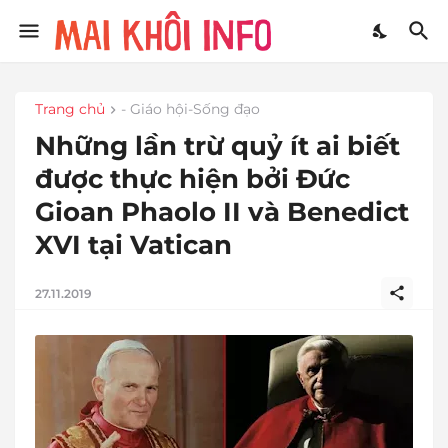
Trang chủ
- Giáo hội-Sống đạo
Những lần trừ quỷ ít ai biết
được thực hiện bởi Đức
Gioan Phaolo II và Benedict
XVI tại Vatican
27.11.2019