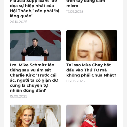
Fiducia Supplicans ‘đe
trên tay đang cầm
dọa sự hiệp nhất của
micro
Hội Thánh,’ cần phải ‘bị
17.09.2025
lãng quên’
26.10.2025
Lm. Mike Schmitz lên
Tại sao Mùa Chay bắt
tiếng sau vụ ám sát
đầu vào Thứ Tư mà
Charlie Kirk: ‘Trước cái
không phải Chúa Nhật?
ác, người ta có giận dữ
06.03.2025
cũng là chuyện tự
nhiên đúng đắn!’
15.09.2025