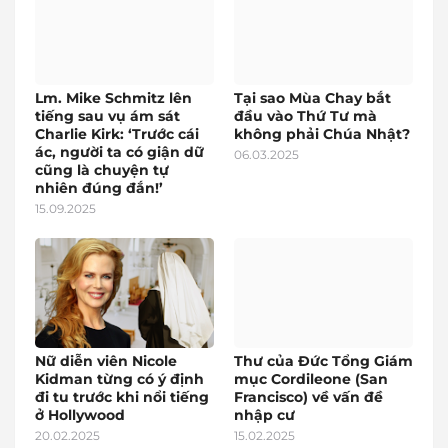
Lm. Mike Schmitz lên
Tại sao Mùa Chay bắt
tiếng sau vụ ám sát
đầu vào Thứ Tư mà
Charlie Kirk: ‘Trước cái
không phải Chúa Nhật?
ác, người ta có giận dữ
06.03.2025
cũng là chuyện tự
nhiên đúng đắn!’
15.09.2025
Nữ diễn viên Nicole
Thư của Đức Tổng Giám
Kidman từng có ý định
mục Cordileone (San
đi tu trước khi nổi tiếng
Francisco) về vấn đề
ở Hollywood
nhập cư
20.02.2025
15.02.2025