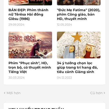
BẢN ĐẸP: Phim thánh
"Đức Mẹ Fatima" (2020),
nữ Têrêsa Hài đồng
phim Công giáo, bản
Giêsu (1986)
HD, thuyết minh
29.09.2024
12.05.2024
Phim "Phục sinh", HD,
34 ý tưởng chọn lọc
trọn bộ, có thuyết minh
giúp trang trí hang đá,
Tiếng Việt
tiểu cảnh Giáng sinh
30.03.2024
04.12.2022
Mới hơn
Cũ hơn