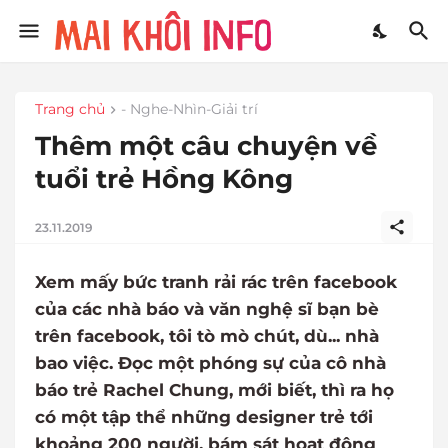
Trang chủ
- Nghe-Nhìn-Giải trí
Thêm một câu chuyện về
tuổi trẻ Hồng Kông
23.11.2019
Xem mấy bức tranh rải rác trên facebook
của các nhà báo và văn nghệ sĩ bạn bè
trên facebook, tôi tò mò chút, dù... nhà
bao việc. Đọc một phóng sự của cô nhà
báo trẻ Rachel Chung, mới biết, thì ra họ
có một tập thể những designer trẻ tới
khoảng 200 người, bám sát hoạt động