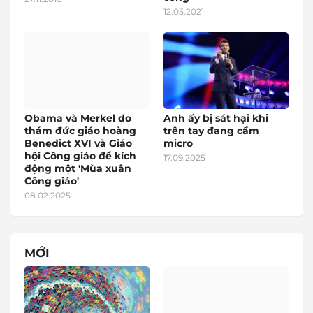
12.05.2021
Obama và Merkel do
Anh ấy bị sát hại khi
thám đức giáo hoàng
trên tay đang cầm
Benedict XVI và Giáo
micro
hội Công giáo để kích
17.09.2025
động một 'Mùa xuân
Công giáo'
08.02.2025
MỚI