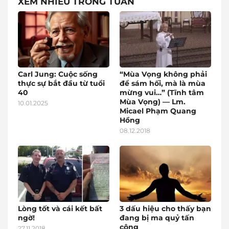
XEM NHIỀU TRONG TUẦN
Carl Jung: Cuộc sống
“Mùa Vọng không phải
thực sự bắt đầu từ tuổi
để sám hối, mà là mùa
40
mừng vui…” (Tĩnh tâm
Mùa Vọng) — Lm.
10.01.2025
Micael Phạm Quang
Hồng
08.12.2018
Lòng tốt và cái kết bất
3 dấu hiệu cho thấy bạn
ngờ!
đang bị ma quỷ tấn
công
27.11.2018