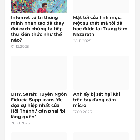
Internet và trí thông
Mặt tối của linh mục:
minh nhân tạo đã thay
Một sự thật mà tôi đã
đổi cách chúng ta tiếp
học được tại Trung tâm
thu kiến thức như thế
Nazareth
nào?
28.11.2025
01.12.2025
ĐHY. Sarah: Tuyên Ngôn
Anh ấy bị sát hại khi
Fiducia Supplicans ‘đe
trên tay đang cầm
dọa sự hiệp nhất của
micro
Hội Thánh,’ cần phải ‘bị
17.09.2025
lãng quên’
26.10.2025