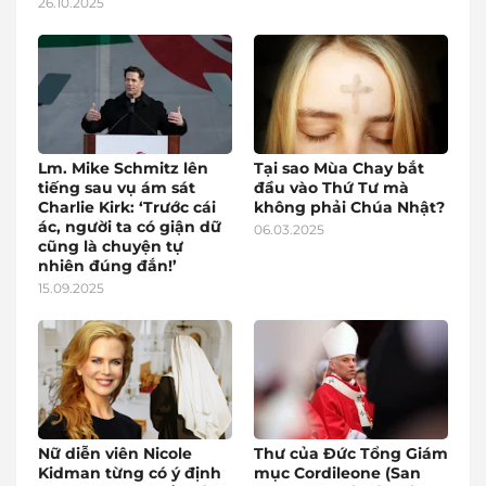
26.10.2025
Lm. Mike Schmitz lên
Tại sao Mùa Chay bắt
tiếng sau vụ ám sát
đầu vào Thứ Tư mà
Charlie Kirk: ‘Trước cái
không phải Chúa Nhật?
ác, người ta có giận dữ
06.03.2025
cũng là chuyện tự
nhiên đúng đắn!’
15.09.2025
Nữ diễn viên Nicole
Thư của Đức Tổng Giám
Kidman từng có ý định
mục Cordileone (San