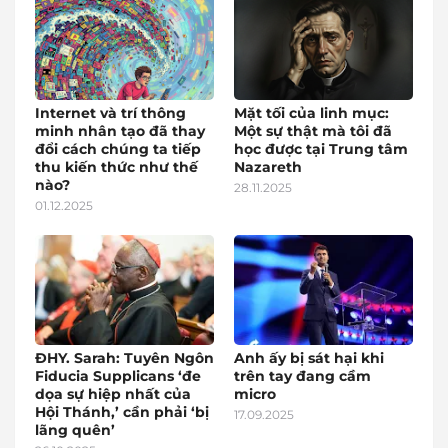
Internet và trí thông
Mặt tối của linh mục:
minh nhân tạo đã thay
Một sự thật mà tôi đã
đổi cách chúng ta tiếp
học được tại Trung tâm
thu kiến thức như thế
Nazareth
nào?
28.11.2025
01.12.2025
ĐHY. Sarah: Tuyên Ngôn
Anh ấy bị sát hại khi
Fiducia Supplicans ‘đe
trên tay đang cầm
dọa sự hiệp nhất của
micro
Hội Thánh,’ cần phải ‘bị
17.09.2025
lãng quên’