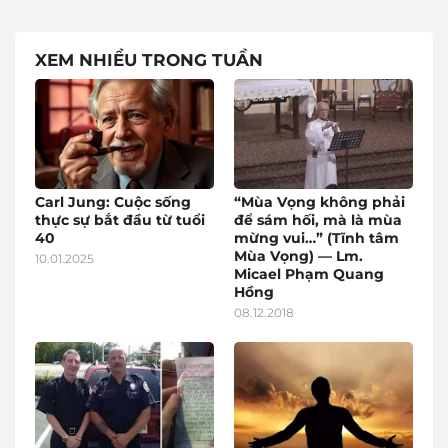
XEM NHIỀU TRONG TUẦN
Carl Jung: Cuộc sống
“Mùa Vọng không phải
thực sự bắt đầu từ tuổi
để sám hối, mà là mùa
40
mừng vui…” (Tĩnh tâm
Mùa Vọng) — Lm.
10.01.2025
Micael Phạm Quang
Hồng
08.12.2018