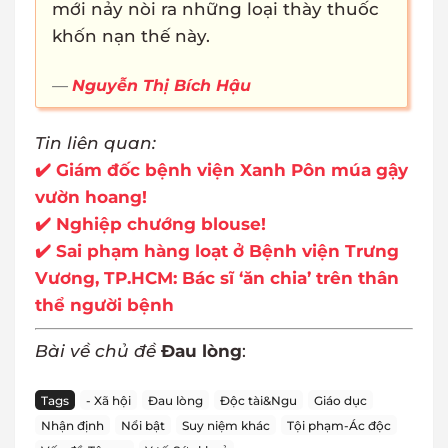
mới nảy nòi ra những loại thày thuốc
khốn nạn thế này.
Nguyễn Thị Bích Hậu
Tin liên quan:
✔️ Giám đốc bệnh viện Xanh Pôn múa gậy
vườn hoang!
✔️ Nghiệp chướng blouse!
✔️ Sai phạm hàng loạt ở Bệnh viện Trưng
Vương, TP.HCM: Bác sĩ ‘ăn chia’ trên thân
thể người bệnh
Bài về chủ đề
Đau lòng
:
Tags
- Xã hội
Đau lòng
Độc tài&Ngu
Giáo dục
Nhận định
Nổi bật
Suy niệm khác
Tội phạm-Ác độc