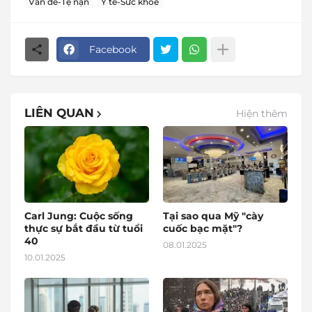
Vấn đề-Tệ nạn
Y tế-Sức khoẻ
Facebook
LIÊN QUAN
Hiện thêm
Carl Jung: Cuộc sống
Tại sao qua Mỹ "cày
thực sự bắt đầu từ tuổi
cuốc bạc mặt"?
40
08.01.2025
10.01.2025