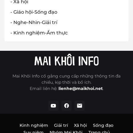
- Xã hội
- Giáo hội-Sống đạo
- Nghe-Nhìn-Giải trí
- Kinh nghiệm-Ẩm thực
Mai Khôi Info cố gắng cung cấp những thông tin đa
chiều, kịp thời và bổ ích.
Email liên hệ:
lienhe@maikhoi.net
.
Kinh nghiệm
Giải trí
Xã hội
Sống đạo
Suy niệm
Nhóm Mai Khôi
Trang chủ