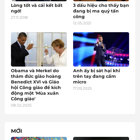
Lòng tốt và cái kết bất
3 dấu hiệu cho thấy bạn
ngờ!
đang bị ma quỷ tấn
công
27.11.2018
12.05.2021
Obama và Merkel do
Anh ấy bị sát hại khi
thám đức giáo hoàng
trên tay đang cầm
Benedict XVI và Giáo
micro
hội Công giáo để kích
17.09.2025
động một 'Mùa xuân
Công giáo'
08.02.2025
MỚI