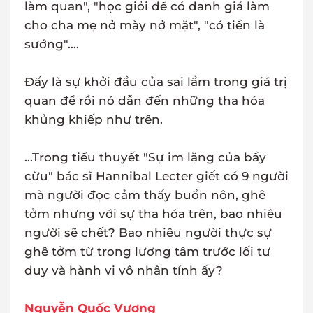
làm quan", "học giỏi để có danh giá làm
cho cha mẹ nở mày nở mặt", "có tiền là
sướng"....
Đấy là sự khởi đầu của sai lầm trong giá trị
quan để rồi nó dẫn đến những tha hóa
khủng khiếp như trên.
...Trong tiểu thuyết "Sự im lặng của bầy
cừu" bác sĩ Hannibal Lecter giết có 9 người
mà người đọc cảm thấy buồn nôn, ghê
tởm nhưng với sự tha hóa trên, bao nhiêu
người sẽ chết? Bao nhiêu người thực sự
ghê tởm từ trong lương tâm trước lối tư
duy và hành vi vô nhân tính ấy?
Nguyễn Quốc Vương