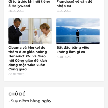
đi tu trước khi nổi tiếng
Francisco) về vấn đề
ở Hollywood
nhập cư
20.02.2025
15.02.2025
Obama và Merkel do
Bắt đầu bằng việc
thám đức giáo hoàng
không làm gì cả
Benedict XVI và Giáo
10.01.2025
hội Công giáo để kích
động một 'Mùa xuân
Công giáo'
08.02.2025
CHỦ ĐỀ
- Suy niệm hàng ngày