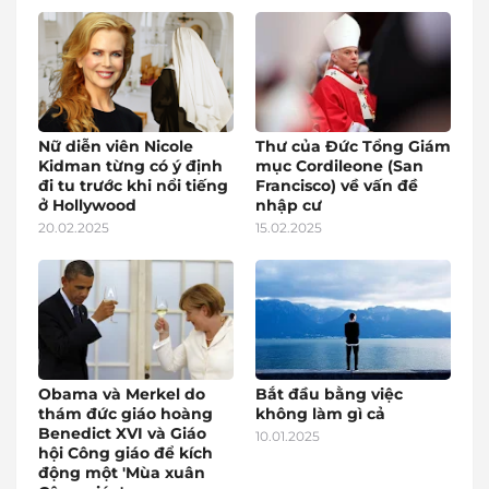
Nữ diễn viên Nicole
Thư của Đức Tổng Giám
Kidman từng có ý định
mục Cordileone (San
đi tu trước khi nổi tiếng
Francisco) về vấn đề
ở Hollywood
nhập cư
20.02.2025
15.02.2025
Obama và Merkel do
Bắt đầu bằng việc
thám đức giáo hoàng
không làm gì cả
Benedict XVI và Giáo
10.01.2025
hội Công giáo để kích
động một 'Mùa xuân