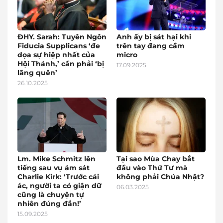
ĐHY. Sarah: Tuyên Ngôn
Anh ấy bị sát hại khi
Fiducia Supplicans ‘đe
trên tay đang cầm
dọa sự hiệp nhất của
micro
Hội Thánh,’ cần phải ‘bị
17.09.2025
lãng quên’
26.10.2025
Lm. Mike Schmitz lên
Tại sao Mùa Chay bắt
tiếng sau vụ ám sát
đầu vào Thứ Tư mà
Charlie Kirk: ‘Trước cái
không phải Chúa Nhật?
ác, người ta có giận dữ
06.03.2025
cũng là chuyện tự
nhiên đúng đắn!’
15.09.2025