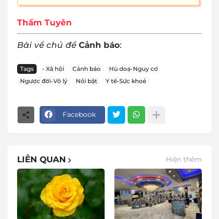
Thẩm Tuyên
Bài về chủ đề
Cảnh báo
:
Tags
- Xã hội
Cảnh báo
Hù doạ-Nguy cơ
Ngược đời-Vô lý
Nổi bật
Y tế-Sức khoẻ
Facebook
LIÊN QUAN
Hiện thêm