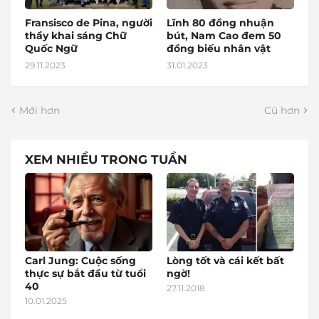
Fransisco de Pina, người
Lĩnh 80 đồng nhuận
thầy khai sáng Chữ
bút, Nam Cao đem 50
Quốc Ngữ
đồng biếu nhân vật
29.11.2023
31.01.2023
Mới hơn
Cũ hơn
XEM NHIỀU TRONG TUẦN
Carl Jung: Cuộc sống
Lòng tốt và cái kết bất
thực sự bắt đầu từ tuổi
ngờ!
40
27.11.2018
10.01.2025