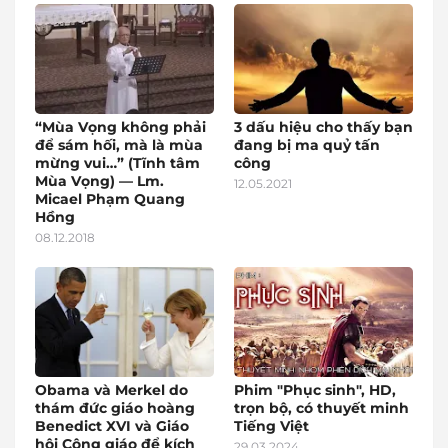
“Mùa Vọng không phải
3 dấu hiệu cho thấy bạn
để sám hối, mà là mùa
đang bị ma quỷ tấn
mừng vui…” (Tĩnh tâm
công
Mùa Vọng) — Lm.
12.05.2021
Micael Phạm Quang
Hồng
08.12.2018
Obama và Merkel do
Phim "Phục sinh", HD,
thám đức giáo hoàng
trọn bộ, có thuyết minh
Benedict XVI và Giáo
Tiếng Việt
hội Công giáo để kích
29.03.2024