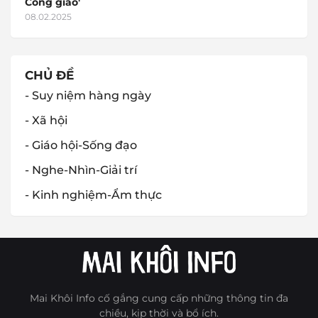
Công giáo'
08.02.2025
CHỦ ĐỀ
- Suy niệm hàng ngày
- Xã hội
- Giáo hội-Sống đạo
- Nghe-Nhìn-Giải trí
- Kinh nghiệm-Ẩm thực
Mai Khôi Info cố gắng cung cấp những thông tin đa
chiều, kịp thời và bổ ích.