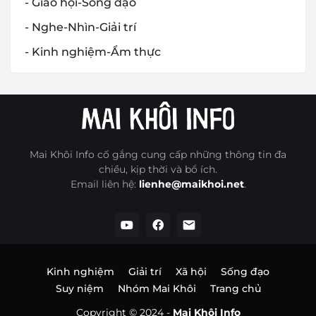
- Giáo hội-Sống đạo
- Nghe-Nhìn-Giải trí
- Kinh nghiệm-Ẩm thực
Mai Khôi Info cố gắng cung cấp những thông tin đa
chiều, kịp thời và bổ ích.
Email liên hệ:
lienhe@maikhoi.net
.
Kinh nghiệm
Giải trí
Xã hội
Sống đạo
Suy niệm
Nhóm Mai Khôi
Trang chủ
Copyright © 2024 -
Mai Khôi Info