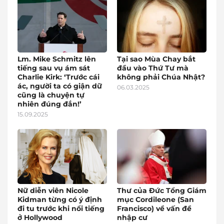
Lm. Mike Schmitz lên
Tại sao Mùa Chay bắt
tiếng sau vụ ám sát
đầu vào Thứ Tư mà
Charlie Kirk: ‘Trước cái
không phải Chúa Nhật?
ác, người ta có giận dữ
06.03.2025
cũng là chuyện tự
nhiên đúng đắn!’
15.09.2025
Nữ diễn viên Nicole
Thư của Đức Tổng Giám
Kidman từng có ý định
mục Cordileone (San
đi tu trước khi nổi tiếng
Francisco) về vấn đề
ở Hollywood
nhập cư