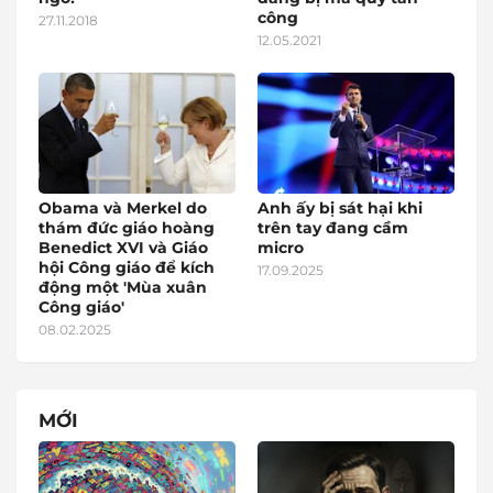
công
27.11.2018
12.05.2021
Obama và Merkel do
Anh ấy bị sát hại khi
thám đức giáo hoàng
trên tay đang cầm
Benedict XVI và Giáo
micro
hội Công giáo để kích
17.09.2025
động một 'Mùa xuân
Công giáo'
08.02.2025
MỚI