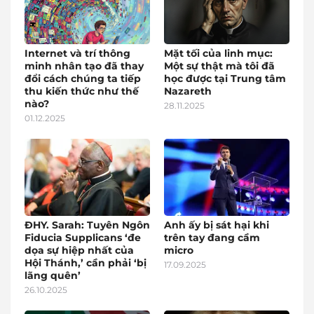
Internet và trí thông
Mặt tối của linh mục:
minh nhân tạo đã thay
Một sự thật mà tôi đã
đổi cách chúng ta tiếp
học được tại Trung tâm
thu kiến thức như thế
Nazareth
nào?
28.11.2025
01.12.2025
ĐHY. Sarah: Tuyên Ngôn
Anh ấy bị sát hại khi
Fiducia Supplicans ‘đe
trên tay đang cầm
dọa sự hiệp nhất của
micro
Hội Thánh,’ cần phải ‘bị
17.09.2025
lãng quên’
26.10.2025