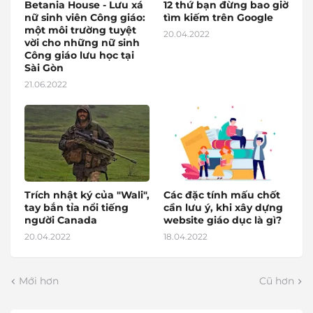
Betania House - Lưu xá
12 thứ bạn đừng bao giờ
nữ sinh viên Công giáo:
tìm kiếm trên Google
một môi trường tuyệt
20.04.2022
vời cho những nữ sinh
Công giáo lưu học tại
Sài Gòn
21.06.2022
Trích nhật ký của "Wali",
Các đặc tính mấu chốt
tay bắn tỉa nổi tiếng
cần lưu ý, khi xây dựng
người Canada
website giáo dục là gì?
20.04.2022
18.04.2022
Mới hơn
Cũ hơn