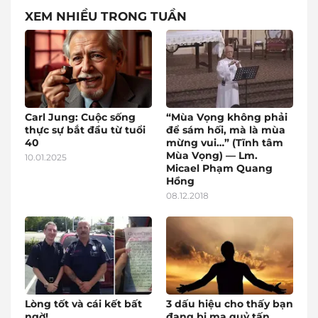
XEM NHIỀU TRONG TUẦN
Carl Jung: Cuộc sống
“Mùa Vọng không phải
thực sự bắt đầu từ tuổi
để sám hối, mà là mùa
40
mừng vui…” (Tĩnh tâm
Mùa Vọng) — Lm.
10.01.2025
Micael Phạm Quang
Hồng
08.12.2018
Lòng tốt và cái kết bất
3 dấu hiệu cho thấy bạn
ngờ!
đang bị ma quỷ tấn