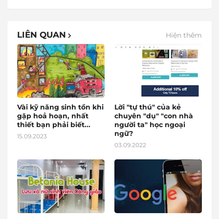
LIÊN QUAN
Hiện thêm
Vài kỹ năng sinh tồn khi
Lời "tự thú" của kẻ
gặp hoả hoạn, nhất
chuyên "dụ" "con nhà
thiết bạn phải biết...
người ta" học ngoại
ngữ?
15.09.2023
03.09.2022