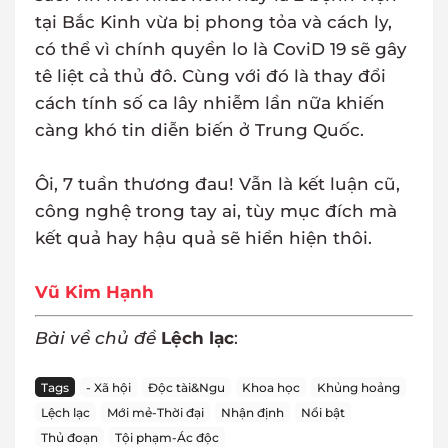
tại Bắc Kinh vừa bị phong tỏa và cách ly,
có thể vì chính quyền lo là CoviD 19 sẽ gây
tê liệt cả thủ đô. Cùng với đó là thay đổi
cách tính số ca lây nhiễm lần nữa khiến
càng khó tin diễn biến ở Trung Quốc.
Ôi, 7 tuần thương đau! Vẫn là kết luận cũ,
công nghệ trong tay ai, tùy mục đích mà
kết quả hay hậu quả sẽ hiển hiện thôi.
Vũ Kim Hạnh
Bài về chủ đề
Lệch lạc
:
Tags
- Xã hội
Độc tài&Ngu
Khoa học
Khủng hoảng
Lệch lạc
Mới mẻ-Thời đại
Nhận định
Nổi bật
Thủ đoạn
Tội phạm-Ác độc