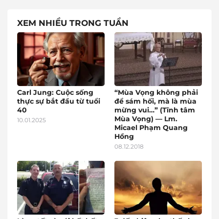
XEM NHIỀU TRONG TUẦN
Carl Jung: Cuộc sống
“Mùa Vọng không phải
thực sự bắt đầu từ tuổi
để sám hối, mà là mùa
40
mừng vui…” (Tĩnh tâm
Mùa Vọng) — Lm.
10.01.2025
Micael Phạm Quang
Hồng
08.12.2018