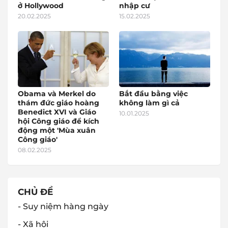
ở Hollywood
nhập cư
20.02.2025
15.02.2025
Obama và Merkel do
Bắt đầu bằng việc
thám đức giáo hoàng
không làm gì cả
Benedict XVI và Giáo
10.01.2025
hội Công giáo để kích
động một 'Mùa xuân
Công giáo'
08.02.2025
CHỦ ĐỀ
- Suy niệm hàng ngày
- Xã hội