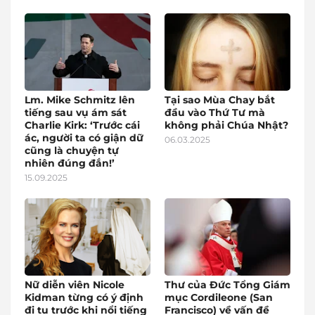
Lm. Mike Schmitz lên
Tại sao Mùa Chay bắt
tiếng sau vụ ám sát
đầu vào Thứ Tư mà
Charlie Kirk: ‘Trước cái
không phải Chúa Nhật?
ác, người ta có giận dữ
06.03.2025
cũng là chuyện tự
nhiên đúng đắn!’
15.09.2025
Nữ diễn viên Nicole
Thư của Đức Tổng Giám
Kidman từng có ý định
mục Cordileone (San
đi tu trước khi nổi tiếng
Francisco) về vấn đề