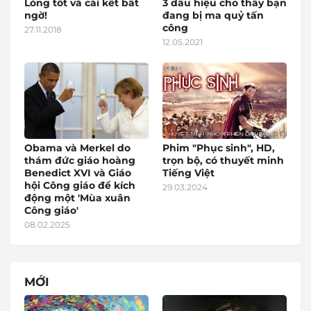
Lòng tốt và cái kết bất
3 dấu hiệu cho thấy bạn
ngờ!
đang bị ma quỷ tấn
công
27.11.2018
12.05.2021
Obama và Merkel do
Phim "Phục sinh", HD,
thám đức giáo hoàng
trọn bộ, có thuyết minh
Benedict XVI và Giáo
Tiếng Việt
hội Công giáo để kích
29.03.2024
động một 'Mùa xuân
Công giáo'
08.02.2025
MỚI