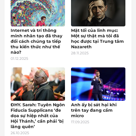
Internet và trí thông
Mặt tối của linh mục:
minh nhân tạo đã thay
Một sự thật mà tôi đã
đổi cách chúng ta tiếp
học được tại Trung tâm
thu kiến thức như thế
Nazareth
nào?
28.11.2025
01.12.2025
ĐHY. Sarah: Tuyên Ngôn
Anh ấy bị sát hại khi
Fiducia Supplicans ‘đe
trên tay đang cầm
dọa sự hiệp nhất của
micro
Hội Thánh,’ cần phải ‘bị
17.09.2025
lãng quên’
26.10.2025