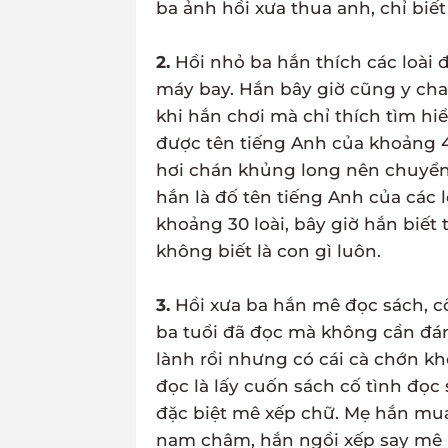
ba ảnh hồi xưa thua anh, chỉ biết
2.
Hồi nhỏ ba hắn thích các loài
máy bay. Hắn bây giờ cũng y ch
khi hắn chơi mà chỉ thích tìm hiể
được tên tiếng Anh của khoảng 4
hơi chán khủng long nên chuyển q
hắn là đố tên tiếng Anh của các 
khoảng 30 loài, bây giờ hắn biết
không biết là con gì luôn.
3.
Hồi xưa ba hắn mê đọc sách, cỡ
ba tuổi đã đọc mà không cần đán
lành rồi nhưng có cái cà chớn k
đọc là lấy cuốn sách cố tình đọc
đặc biệt mê xếp chữ. Mẹ hắn mua
nam châm, hắn ngồi xếp say mê 