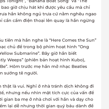
eps Tonight”, “Banana Boat Song” và “The
bao giờ chịu hát khi được yêu cầu mà chỉ
 trưa hắn không ngủ trưa cứ nằm nghêu ngao
hỉ cần cầm điện thoại lên quay là hắn ngừng
ầu tiên mà hắn nghe là “Here Comes the Sun”
nhạc chủ đề trong bộ phim hoạt hình “Ong
“Yellow Submarine”. Bây giờ hắn biết
ntly Weeps” (phiên bản hoạt hình Kubo),
 It Be”. Hôm trước mẹ hắn mở nhạc Beatles
n sướng tê người.
 thật là vui. Nghỉ ở nhà tránh dịch không đi
h tế, nhưng nếu nhìn mặt tích cực của vấn đề
hời gian ba mẹ ở nhà chơi với hắn và dạy cho
iếm lại dễ nhưng thời gian quý báu dành để