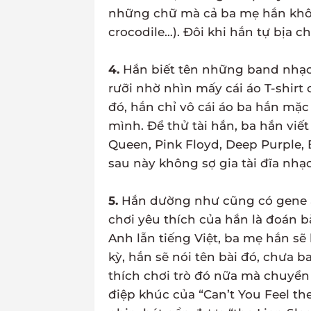
những chữ mà cả ba mẹ hắn khôn
crocodile…). Đôi khi hắn tự bịa ch
4.
Hắn biết tên những band nhạc 
rưỡi nhờ nhìn mấy cái áo T-shir
đó, hắn chỉ vô cái áo ba hắn mặc
mình. Để thử tài hắn, ba hắn viết
Queen, Pink Floyd, Deep Purple,
sau này không sợ gia tài đĩa nhạ
5.
Hắn dường như cũng có gene âm
chơi yêu thích của hắn là đoán bà
Anh lẫn tiếng Việt, ba mẹ hắn sẽ
kỳ, hắn sẽ nói tên bài đó, chưa b
thích chơi trò đó nữa mà chuyể
điệp khúc của “Can’t You Feel th