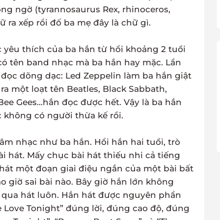
g ngờ (tyrannosaurus Rex, rhinoceros,
ữ ra xếp rồi đố ba mẹ đây là chữ gì.
yêu thích của ba hắn từ hồi khoảng 2 tuổi
t có tên band nhạc mà ba hắn hay mặc. Lần
 đọc dõng dạc: Led Zeppelin làm ba hắn giật
 ra một loạt tên Beatles, Black Sabbath,
 Bee Gees…hắn đọc được hết. Vậy là ba hắn
c không có người thừa kế rồi.
 nhạc như ba hắn. Hồi hắn hai tuổi, trò
i hát. Mấy chục bài hát thiếu nhi cả tiếng
 hát một đoạn giai điệu ngắn của một bài bất
ao giờ sai bài nào. Bây giờ hắn lớn không
n qua hát luôn. Hắn hát được nguyên phần
e Love Tonight” đúng lời, đúng cao độ, đúng