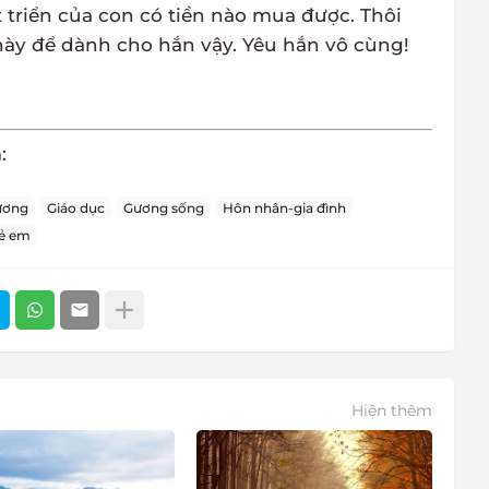
 triển của con có tiền nào mua được. Thôi
này để dành cho hắn vậy. Yêu hắn vô cùng!
h
:
ương
Giáo dục
Gương sống
Hôn nhân-gia đình
ẻ em
Hiện thêm