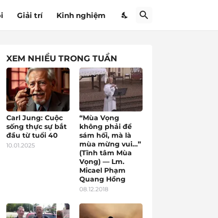
i
Giải trí
Kinh nghiệm
XEM NHIỀU TRONG TUẦN
Carl Jung: Cuộc
“Mùa Vọng
sống thực sự bắt
không phải để
đầu từ tuổi 40
sám hối, mà là
mùa mừng vui…”
10.01.2025
(Tĩnh tâm Mùa
Vọng) — Lm.
Micael Phạm
Quang Hồng
08.12.2018