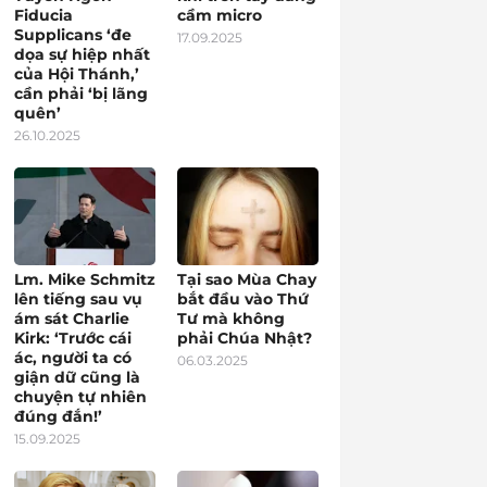
Fiducia
cầm micro
Supplicans ‘đe
17.09.2025
dọa sự hiệp nhất
của Hội Thánh,’
cần phải ‘bị lãng
quên’
26.10.2025
Lm. Mike Schmitz
Tại sao Mùa Chay
lên tiếng sau vụ
bắt đầu vào Thứ
ám sát Charlie
Tư mà không
Kirk: ‘Trước cái
phải Chúa Nhật?
ác, người ta có
06.03.2025
giận dữ cũng là
chuyện tự nhiên
đúng đắn!’
15.09.2025