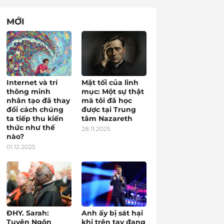
MỚI
Internet và trí
Mặt tối của linh
thông minh
mục: Một sự thật
nhân tạo đã thay
mà tôi đã học
đổi cách chúng
được tại Trung
ta tiếp thu kiến
tâm Nazareth
thức như thế
28.11.2025
nào?
01.12.2025
ĐHY. Sarah:
Anh ấy bị sát hại
Tuyên Ngôn
khi trên tay đang