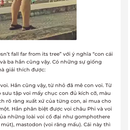
t fall far from its tree” với ý nghĩa “con cái
 và ba hắn cũng vậy. Có những sự giống
à giải thích được:
voi. Hắn cũng vậy, từ nhỏ đã mê con voi. Từ
bộ sưu tập voi mấy chục con đủ kích cỡ, màu
ch rõ ràng xuất xứ của từng con, ai mua cho
một. Hắn phân biệt được voi châu Phi và voi
 của những loài voi cổ đại như gomphothere
mút), mastodon (voi răng mấu). Cái này thì