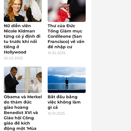
Nữ diễn viên
Thư của Đức
Nicole Kidman
Tổng Giám mục
từng có ý định đi
Cordileone (San
tu trước khi nổi
Francisco) về vấn
tiếng ở
đề nhập cư
Hollywood
15.02.2025
20.02.2025
Obama và Merkel
Bắt đầu bằng
do thám đức
việc không làm
giáo hoàng
gì cả
Benedict XVI và
10.01.2025
Giáo hội Công
giáo để kích
động một 'Mùa