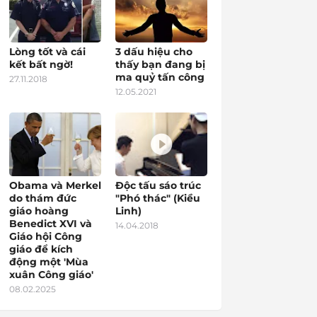
Lòng tốt và cái
3 dấu hiệu cho
kết bất ngờ!
thấy bạn đang bị
ma quỷ tấn công
27.11.2018
12.05.2021
Obama và Merkel
Độc tấu sáo trúc
do thám đức
"Phó thác" (Kiều
giáo hoàng
Linh)
Benedict XVI và
14.04.2018
Giáo hội Công
giáo để kích
động một 'Mùa
xuân Công giáo'
08.02.2025