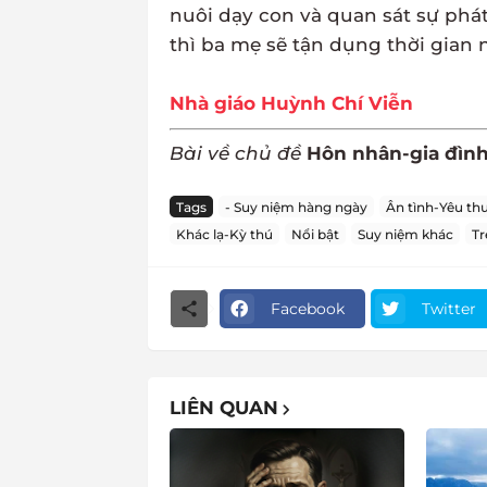
nuôi dạy con và quan sát sự phát
thì ba mẹ sẽ tận dụng thời gian 
Nhà giáo Huỳnh Chí Viễn
Bài về chủ đề
Hôn nhân-gia đìn
Tags
- Suy niệm hàng ngày
Ân tình-Yêu th
Khác lạ-Kỳ thú
Nổi bật
Suy niệm khác
Tr
Facebook
Twitter
LIÊN QUAN