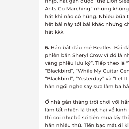
nhịp, hát gần được “the Lion Sle
Ants Go Marching” nhưng không 
hát khi nào có hứng. Nhiều bữa
hết bài này tới bài khác nhưng c
hát kkk.
6.
Hắn bắt đầu mê Beatles. Bài đ
phiên bản Sheryl Crow vì đó là 
vàng phiêu lưu ký”. Tiếp theo là 
“Blackbird”, “While My Guitar Ge
“Blackbird”, “Yesterday” và “Let
hắn ngồi nghe say sưa làm ba hắ
Ở nhà gần tháng trời chơi với hắn
làm tất nhiên là thiệt hại về kin
thì coi như bỏ số tiền mua lấy t
hắn nhiều thứ. Tiền bạc mất đi k