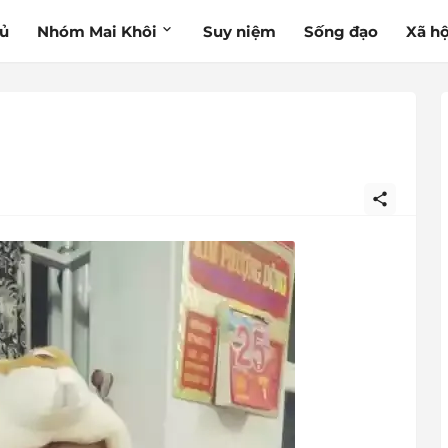
hủ
Nhóm Mai Khôi
Suy niệm
Sống đạo
Xã hộ